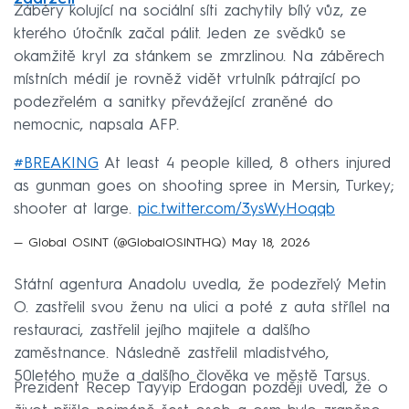
Záběry kolující na sociální síti zachytily bílý vůz, ze
kterého útočník začal pálit. Jeden ze svědků se
okamžitě kryl za stánkem se zmrzlinou. Na záběrech
místních médií je rovněž vidět vrtulník pátrající po
podezřelém a sanitky převážející zraněné do
nemocnic, napsala AFP.
#BREAKING
At least 4 people killed, 8 others injured
as gunman goes on shooting spree in Mersin, Turkey;
shooter at large.
pic.twitter.com/3ysWyHoqqb
— Global OSINT (@GlobalOSINTHQ)
May 18, 2026
Státní agentura Anadolu uvedla, že podezřelý Metin
O. zastřelil svou ženu na ulici a poté z auta střílel na
restauraci, zastřelil jejího majitele a dalšího
zaměstnance. Následně zastřelil mladistvého,
50letého muže a dalšího člověka ve městě Tarsus.
Prezident Recep Tayyip Erdogan později uvedl, že o