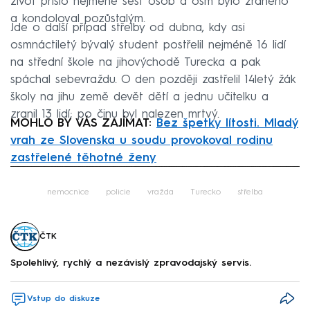
život přišlo nejméně šest osob a osm bylo zraněno
a kondoloval pozůstalým.
Jde o další případ střelby od dubna, kdy asi
osmnáctiletý bývalý student postřelil nejméně 16 lidí
na střední škole na jihovýchodě Turecka a pak
spáchal sebevraždu. O den později zastřelil 14letý žák
školy na jihu země devět dětí a jednu učitelku a
zranil 13 lidí; po činu byl nalezen mrtvý.
MOHLO BY VÁS ZAJÍMAT:
Bez špetky lítosti. Mladý
vrah ze Slovenska u soudu provokoval rodinu
zastřelené těhotné ženy
Failed to fetch
nemocnice
policie
vražda
Turecko
střelba
ČTK
Spolehlivý, rychlý a nezávislý zpravodajský servis.
Vstup do diskuze