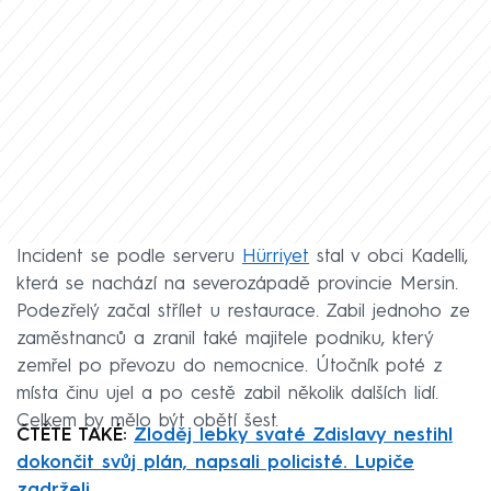
Incident se podle serveru
Hürriyet
stal v obci Kadelli,
která se nachází na severozápadě provincie Mersin.
Podezřelý začal střílet u restaurace. Zabil jednoho ze
zaměstnanců a zranil také majitele podniku, který
zemřel po převozu do nemocnice. Útočník poté z
místa činu ujel a po cestě zabil několik dalších lidí.
Celkem by mělo být obětí šest.
ČTĚTE TAKÉ:
Zloděj lebky svaté Zdislavy nestihl
dokončit svůj plán, napsali policisté. Lupiče
zadrželi