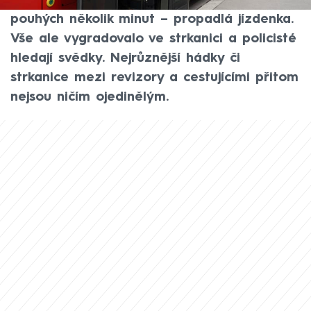
pražští policisté. Na začátku přitom byla –
pouhých několik minut – propadlá jízdenka.
Vše ale vygradovalo ve strkanici a policisté
hledají svědky. Nejrůznější hádky či
strkanice mezi revizory a cestujícími přitom
nejsou ničím ojedinělým.