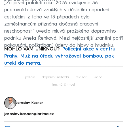
„Za první pololetí roku 2026 evidujeme 36
pracovních úrazů vzniklých v důsledku napadení
cestujícím, z toho ve 13 případech byla
zaměstnancům přiznána dočasná pracovní
neschopnost,“ uvedla mluvčí pražského dopravního
podniku Aneta Řehková. Mezi nejčastější zranění patří
pokousání, poškrábání, údery do hlavy a hrudníku.
MOHLO VÁM UNIKNOUT:
Policejní akce v centru
Prahy. Muž na úřadu vyhrožoval bombou, pak
utekl do metra.
Failed to fetch
policie
dopravní nehoda
revizor
Praha
trestná činnost
Jaroslav Kasnar
jaroslav.kasnar@iprima.cz