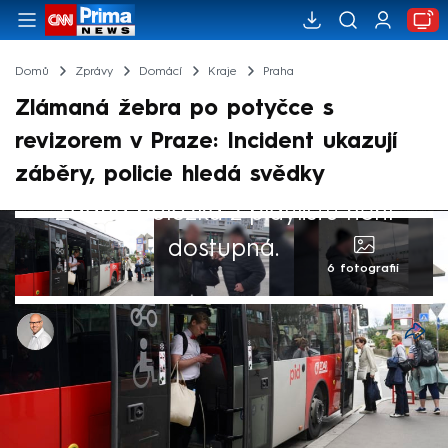
Domů
Zprávy
Domácí
Kraje
Praha
Zlámaná žebra po potyčce s
revizorem v Praze: Incident ukazují
záběry, policie hledá svědky
Žádná položka z playlistu není
dostupná.
6 fotografií
Jaroslav Kasnar
2. čvc 2026, 19:57
Incident mezi revizorem a cestujícím, který
skončil zlomenými žebry pasažéra, řeší