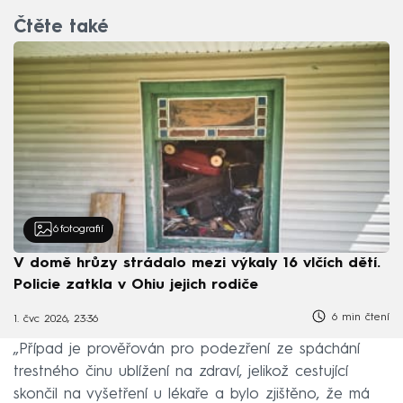
Čtěte také
6
fotografií
V domě hrůzy strádalo mezi výkaly 16 vlčích dětí.
Policie zatkla v Ohiu jejich rodiče
6 min čtení
1. čvc 2026, 23:36
„Případ je prověřován pro podezření ze spáchání
trestného činu ublížení na zdraví, jelikož cestující
skončil na vyšetření u lékaře a bylo zjištěno, že má