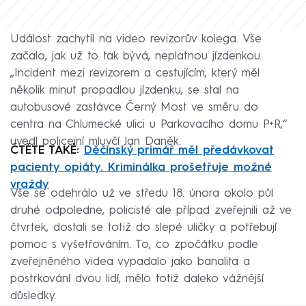
Událost zachytil na video revizorův kolega. Vše
začalo, jak už to tak bývá, neplatnou jízdenkou.
„Incident mezi revizorem a cestujícím, který měl
několik minut propadlou jízdenku, se stal na
autobusové zastávce Černý Most ve směru do
centra na Chlumecké ulici u Parkovacího domu P+R,“
uvedl policejní mluvčí Jan Daněk.
ČTĚTE TAKÉ:
Děčínský primář měl předávkovat
pacienty opiáty. Kriminálka prošetřuje možné
vraždy
Vše se odehrálo už ve středu 18. února okolo půl
druhé odpoledne, policisté ale případ zveřejnili až ve
čtvrtek, dostali se totiž do slepé uličky a potřebují
pomoc s vyšetřováním. To, co zpočátku podle
zveřejněného videa vypadalo jako banalita a
postrkování dvou lidí, mělo totiž daleko vážnější
důsledky.