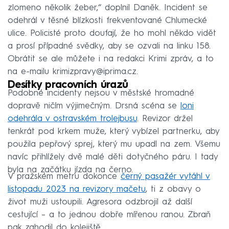
zlomeno několik žeber,“ doplnil Daněk. Incident se
odehrál v těsné blízkosti frekventované Chlumecké
ulice. Policisté proto doufají, že ho mohl někdo vidět
a prosí případné svědky, aby se ozvali na linku 158.
Obrátit se ale můžete i na redakci Krimi zpráv, a to
na e-mailu krimizpravy@iprima.cz.
Desítky pracovních úrazů
Podobné incidenty nejsou v městské hromadné
dopravě ničím výjimečným. Drsná scéna se
loni
odehrála v ostravském trolejbusu
. Revizor držel
tenkrát pod krkem muže, který vybízel partnerku, aby
použila pepřový sprej, který mu upadl na zem. Všemu
navíc přihlížely dvě malé děti dotyčného páru. I tady
byla na začátku jízda na černo.
V pražském metru dokonce
černý pasažér vytáhl v
listopadu 2023 na revizory mačetu
, ti z obavy o
život muži ustoupili. Agresora odzbrojil až další
cestující – a to jednou dobře mířenou ranou. Zbraň
pak zahodil do kolejiště.