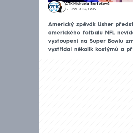
ČTK
,
Michaela Bartošová
12. úno 2024, 08:13
Americký zpěvák Usher předst
amerického fotbalu NFL neví
vystoupení na Super Bowlu zma
vystřídal několik kostýmů a př