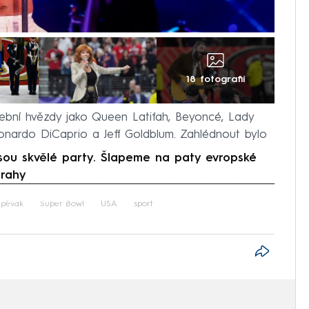
18 fotografií
udební hvězdy jako Queen Latifah, Beyoncé, Lady
Leonardo DiCaprio a Jeff Goldblum. Zahlédnout bylo
ou skvělé party. Šlapeme na paty evropské
Prahy
iled to fetch
zpěvák
Super Bowl
USA
sport