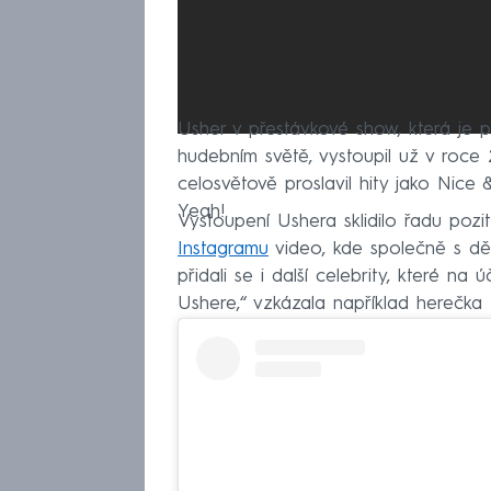
Usher v přestávkové show, která je p
hudebním světě, vystoupil už v roce
celosvětově proslavil hity jako Nic
Yeah!.
Vystoupení Ushera sklidilo řadu pozi
Instagramu
video, kde společně s dě
přidali se i další celebrity, které na
Ushere,“ vzkázala například herečk