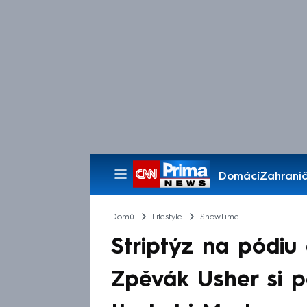
Domácí
Zahranič
Pořady
Domů
Lifestyle
ShowTime
Striptýz na pódiu 
Zpěvák Usher si p