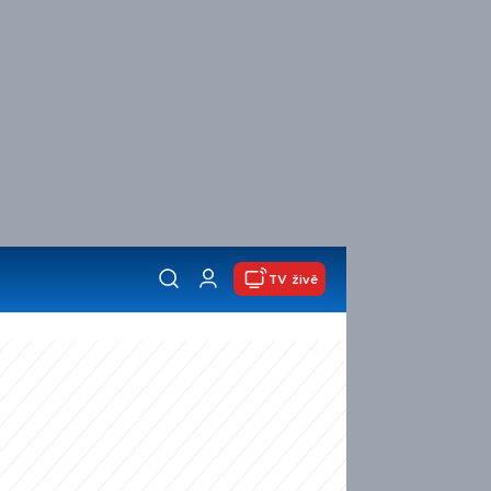
TV živě