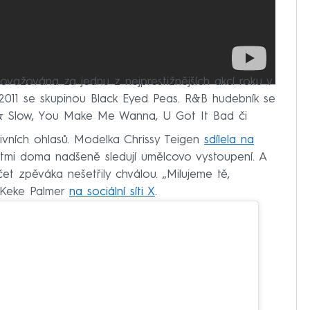
ovažována za jednu z nejprestižnějších akcí roku v
 2011 se skupinou Black Eyed Peas. R&B hudebník se
e & Slow, You Make Me Wanna, U Got It Bad či
tivních ohlasů. Modelka Chrissy Teigen
sdílela na
tmi doma nadšeně sledují umělcovo vystoupení. A
 účet zpěváka nešetřily chválou. „Milujeme tě,
a Keke Palmer
na sociální síti X
.