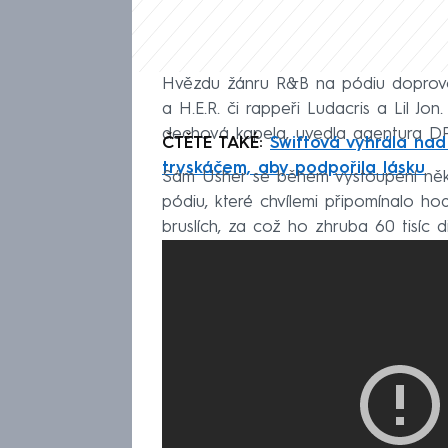
Hvězdu žánru R&B na pódiu doprovodi
a H.E.R. či rappeři Ludacris a Lil Jo
dechová kapela, uvedla agentura D
ČTĚTE TAKÉ:
Swiftová vyhrála nad
tryskáčem, aby podpořila lásku
Sám Usher se během vystoupení několi
pódiu, které chvílemi připomínalo hod
bruslích, za což ho zhruba 60 tisíc 