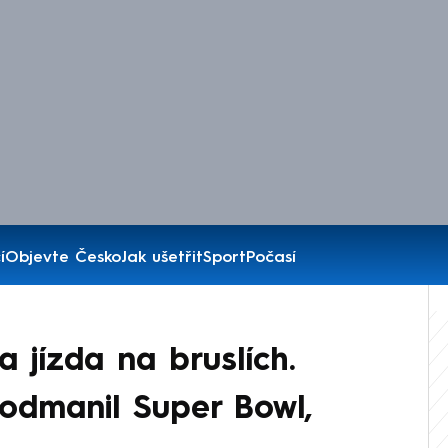
í
Objevte Česko
Jak ušetřit
Sport
Počasí
a jízda na bruslích.
odmanil Super Bowl,