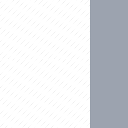
ideo
kat migranty do Česka? Sami by odešli, tvrdí exp
ické sebevraždě