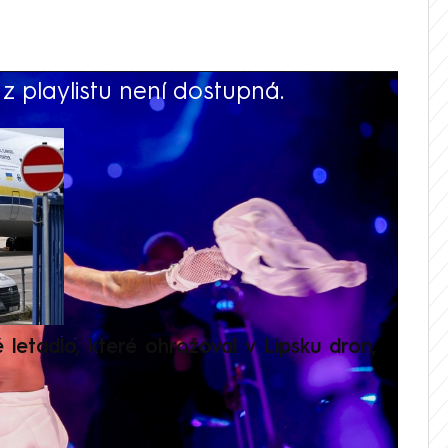
 playlistu není dostupná.
V
é letadlo, které ohrožoval v Lipsku dron,
Přilá
polit