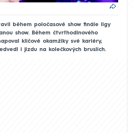
avil během poločasové show finále ligy
danou show. Během čtvrthodinového
poval klíčové okamžiky své kariéry,
edvedl i jízdu na kolečkových bruslích.