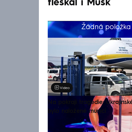
tleskal i Musk
Žádná položka z
Výběr redakce
Video
Na pokraji tragédie: Ukrajinsk
bylo naložené municí