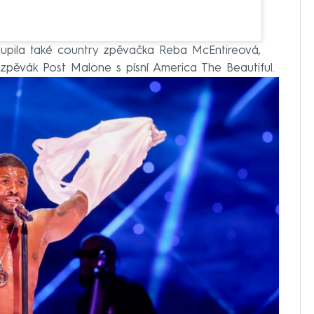
upila také country zpěvačka Reba McEntireová,
 zpěvák Post Malone s písní America The Beautiful.