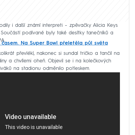
ly i další známí interpreti – zpěvačky Alicia Keys
n. Součástí podívané byly také desítky tanečníků a
PA.
 časem. Na Super Bowl přeletěla půl světa
krát převlékl, nakonec si sundal tričko a tančil na
iny a chvílemi oheň. Objevil se i na kolečkových
diváků na stadionu odměnilo potleskem.