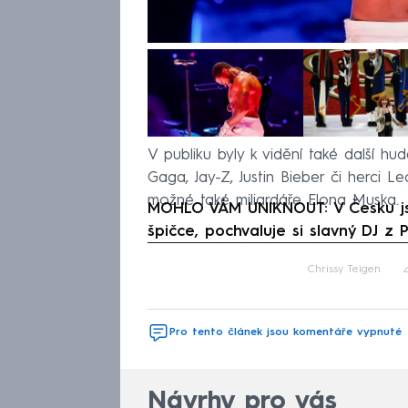
V publiku byly k vidění také další h
Gaga, Jay-Z, Justin Bieber či herci 
možné také miliardáře Elona Muska.
MOHLO VÁM UNIKNOUT: V Česku js
špičce, pochvaluje si slavný DJ z 
Fa
Chrissy Teigen
Pro tento článek jsou komentáře vypnuté
Návrhy pro vás