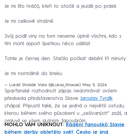
Je mi líto hráčů, kteří to otočili a jezdili po prdeli.
Je mi celkově strašně.
Svůj podíl viny na tom neseme úplně všichni, kdo s
tím mohl aspoň špetkou něco udělat.
Tohle je černej den. Stačilo počkat debilní tři minuty.
Je mi normálně do breku.
— Lukáš Strašák Vala (@Lukas_Strasak)
May 9, 2026
Sparťanské rozhodnutí zápas nedohrávat ovšem
předseda představenstva Slavie
Jaroslav Tvrdík
chápal. Připustil také, že se jedná o největší ostudu,
kterou během svého působení u „sešívaných“ zažil, a
omluvil se všem slušným fanouškům.
MOHLO VÁM UNIKNOUT:
Řádění fanoušků Slavie
během derby obletělo svět. Česko je jiná