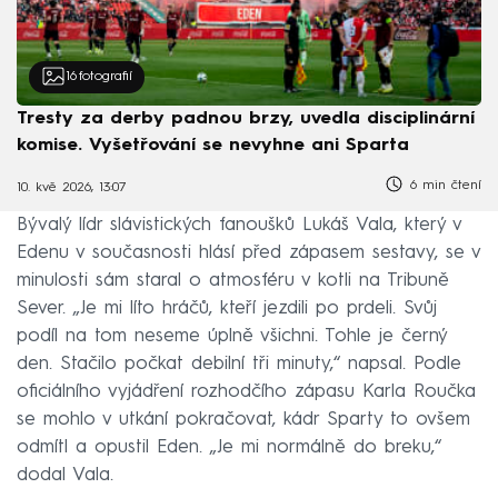
16
fotografií
Tresty za derby padnou brzy, uvedla disciplinární
komise. Vyšetřování se nevyhne ani Sparta
6 min čtení
10. kvě 2026, 13:07
Bývalý lídr slávistických fanoušků Lukáš Vala, který v
Edenu v současnosti hlásí před zápasem sestavy, se v
minulosti sám staral o atmosféru v kotli na Tribuně
Sever. „Je mi líto hráčů, kteří jezdili po prdeli. Svůj
podíl na tom neseme úplně všichni. Tohle je černý
den. Stačilo počkat debilní tři minuty,“ napsal. Podle
oficiálního vyjádření rozhodčího zápasu Karla Roučka
se mohlo v utkání pokračovat, kádr Sparty to ovšem
odmítl a opustil Eden. „Je mi normálně do breku,“
dodal Vala.