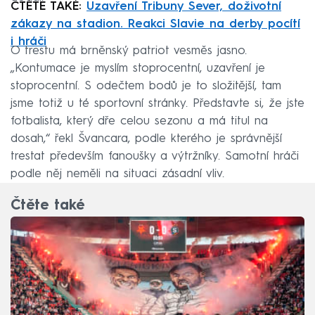
ČTĚTE TAKÉ:
Uzavření Tribuny Sever, doživotní
zákazy na stadion. Reakci Slavie na derby pocítí
i hráči
O trestu má brněnský patriot vesměs jasno.
„Kontumace je myslím stoprocentní, uzavření je
stoprocentní. S odečtem bodů je to složitější, tam
jsme totiž u té sportovní stránky. Představte si, že jste
fotbalista, který dře celou sezonu a má titul na
dosah,“ řekl Švancara, podle kterého je správnější
trestat především fanoušky a výtržníky. Samotní hráči
podle něj neměli na situaci zásadní vliv.
Čtěte také