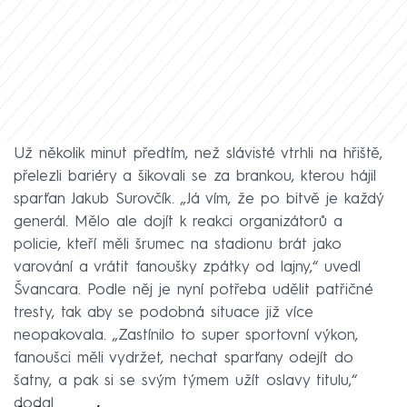
Už několik minut předtím, než slávisté vtrhli na hřiště,
přelezli bariéry a šikovali se za brankou, kterou hájil
sparťan Jakub Surovčík. „Já vím, že po bitvě je každý
generál. Mělo ale dojít k reakci organizátorů a
policie, kteří měli šrumec na stadionu brát jako
varování a vrátit fanoušky zpátky od lajny,“ uvedl
Švancara. Podle něj je nyní potřeba udělit patřičné
tresty, tak aby se podobná situace již více
neopakovala. „Zastínilo to super sportovní výkon,
fanoušci měli vydržet, nechat sparťany odejít do
šatny, a pak si se svým týmem užít oslavy titulu,“
dodal.