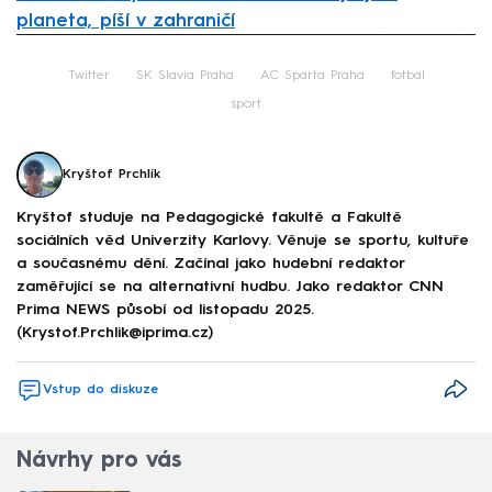
planeta, píší v zahraničí
Failed to fetch
Twitter
SK Slavia Praha
AC Sparta Praha
fotbal
sport
Kryštof Prchlík
Kryštof studuje na Pedagogické fakultě a Fakultě
sociálních věd Univerzity Karlovy. Věnuje se sportu, kultuře
a současnému dění. Začínal jako hudební redaktor
zaměřující se na alternativní hudbu. Jako redaktor CNN
Prima NEWS působí od listopadu 2025.
(Krystof.Prchlik@iprima.cz)
Vstup do diskuze
Návrhy pro vás