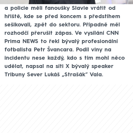
narušili utkání, se dalo zabránit. Pořadatelé
a policie měli fanoušky Slavie vrátit od
hřiště, kde se před koncem s předstihem
sešikovali, zpět do sektoru. Případně měl
rozhodčí přerušit zápas. Ve vysílání CNN
Prima NEWS to řekl bývalý profesionální
fotbalista Petr Švancara. Podíl viny na
incidentu nese každý, kdo s tím mohl něco
udělat, napsal na síti X bývalý speaker
Tribuny Sever Lukáš „Strašák“ Vala.