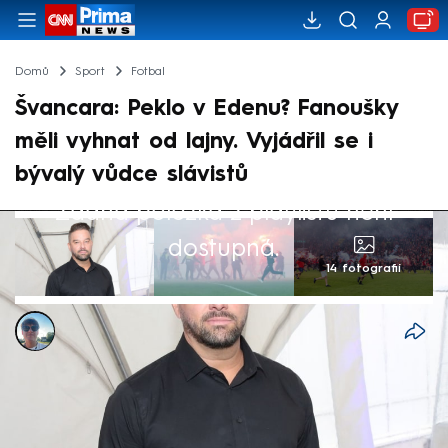
Domů
Sport
Fotbal
Švancara: Peklo v Edenu? Fanoušky
měli vyhnat od lajny. Vyjádřil se i
bývalý vůdce slávistů
Žádná položka z playlistu není
dostupná.
14 fotografií
Kryštof Prchlík
10. kvě 2026, 11:01
Ostudnému momentu při fotbalovém derby
pražských S, kdy fanoušci vběhli na hřiště a