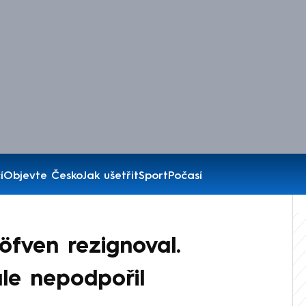
í
Objevte Česko
Jak ušetřit
Sport
Počasí
öfven rezignoval.
le nepodpořil