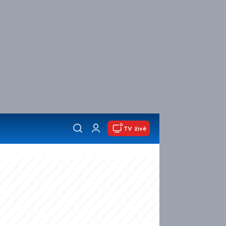
TV živě