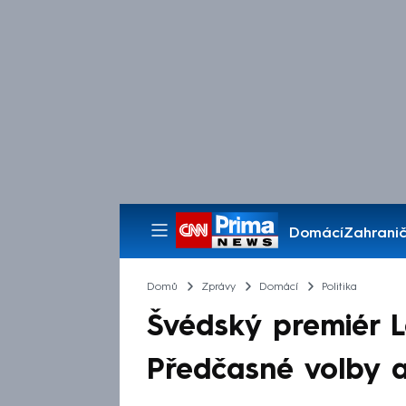
Domácí
Zahranič
Pořady
Domů
Zprávy
Domácí
Politika
Švédský premiér L
Předčasné volby a