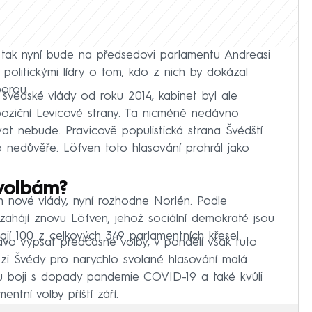
 tak nyní bude na předsedovi parlamentu Andreasi
politickými lídry o tom, kdo z nich by dokázal
orou.
 švédské vlády od roku 2014, kabinet byl ale
oziční Levicové strany. Ta nicméně nedávno
t nebude. Pravicově populistická strana Švédští
 nedůvěře. Löfven toto hlasování prohrál jako
volbám?
 nové vlády, nyní rozhodne Norlén. Podle
zahájí znovu Löfven, jehož sociální demokraté jsou
dají 100 z celkových 349 parlamentních křesel.
vo vypsat předčasné volby, v pondělí však tuto
zi Švédy pro narychlo svolané hlasování malá
mu boji s dopady pandemie COVID-19 a také kvůli
ntní volby příští září.