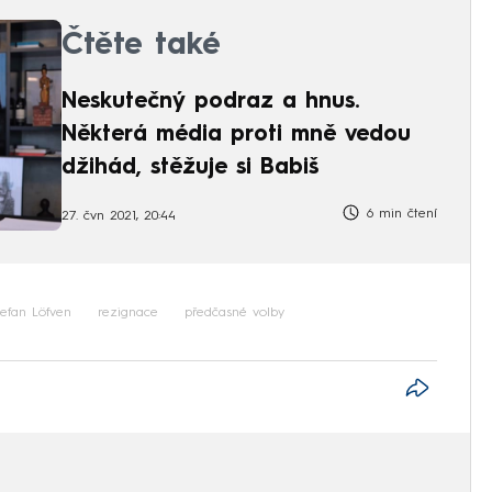
Čtěte také
Neskutečný podraz a hnus.
Některá média proti mně vedou
džihád, stěžuje si Babiš
6 min čtení
27. čvn 2021, 20:44
tefan Löfven
rezignace
předčasné volby