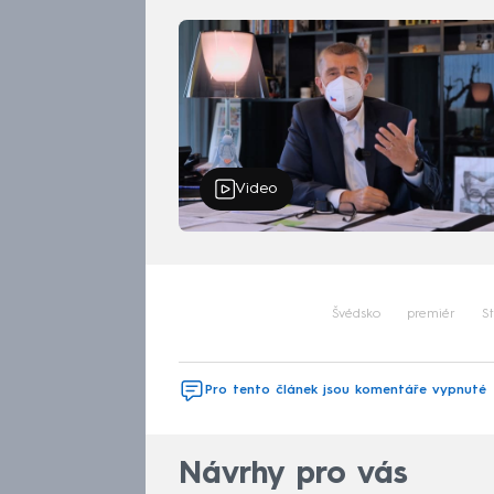
Video
Švédsko
premiér
S
Pro tento článek jsou komentáře vypnuté
Návrhy pro vás