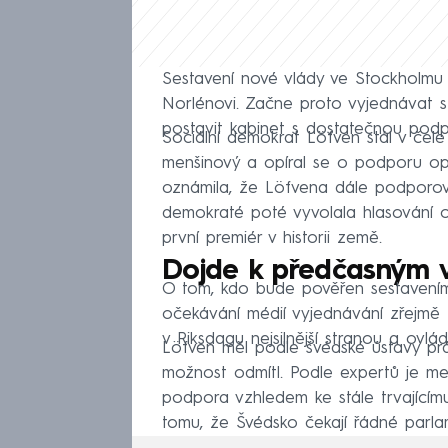
Sestavení nové vlády ve Stockholmu
Norlénovi. Začne proto vyjednávat s 
postavit kabinet s dostatečnou podp
Sociální demokrat Löfven stál v čele
menšinový a opíral se o podporu op
oznámila, že Löfvena dále podporova
demokraté poté vyvolala hlasování o
první premiér v historii země.
Dojde k předčasným 
O tom, kdo bude pověřen sestavením
očekávání médií vyjednávání zřejmě 
v Riksdagu nejsilnější stranou a ovlá
Löfven měl podle švédské ústavy prá
možnost odmítl. Podle expertů je me
podpora vzhledem ke stále trvající
tomu, že Švédsko čekají řádné parlame