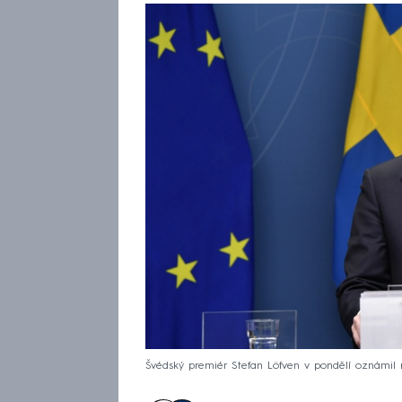
Švédský premiér Stefan Löfven v pondělí oznámil r