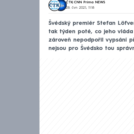
ČTK
,
CNN Prima NEWS
28. čvn 2021, 11:18
Švédský premiér Stefan Löfven
tak týden poté, co jeho vláda
zároveň nepodpořil vypsání p
nejsou pro Švédsko tou správ