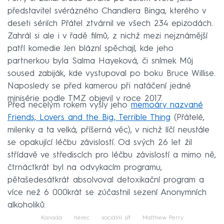
představitel svérázného Chandlera Binga, kterého v
deseti sériích Přátel ztvárnil ve všech 234 epizodách.
Zahrál si ale i v řadě filmů, z nichž mezi nejznámější
patří komedie Jen blázní spěchají, kde jeho
partnerkou byla Salma Hayeková, či snímek Můj
soused zabiják, kde vystupoval po boku Bruce Willise.
Naposledy se před kamerou při natáčení jedné
minisérie podle TMZ objevil v roce 2017.
Před necelým rokem vyšly jeho
memoáry nazvané
Friends, Lovers and the Big, Terrible Thing
(Přátelé,
milenky a ta velká, příšerná věc), v nichž líčí neustále
se opakující léčbu závislostí. Od svých 26 let žil
střídavě ve střediscích pro léčbu závislostí a mimo ně,
čtrnáctkrát byl na odvykacím programu,
pětašedesátkrát absolvoval detoxikační program a
více než 6 000krát se zúčastnil sezení Anonymních
alkoholiků.
Kanada
herec
sociální síť
Matthew Perry