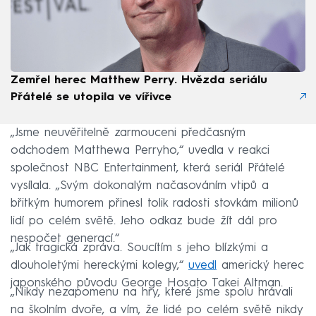
Zemřel herec Matthew Perry. Hvězda seriálu
Přátelé se utopila ve vířivce
„Jsme neuvěřitelně zarmouceni předčasným
odchodem Matthewa Perryho,“ uvedla v reakci
společnost NBC Entertainment, která seriál Přátelé
vysílala. „Svým dokonalým načasováním vtipů a
břitkým humorem přinesl tolik radosti stovkám milionů
lidí po celém světě. Jeho odkaz bude žít dál pro
nespočet generací.“
„Jak tragická zpráva. Soucítím s jeho blízkými a
dlouholetými hereckými kolegy,“
uvedl
americký herec
japonského původu George Hosato Takei Altman.
„Nikdy nezapomenu na hry, které jsme spolu hrávali
na školním dvoře, a vím, že lidé po celém světě nikdy