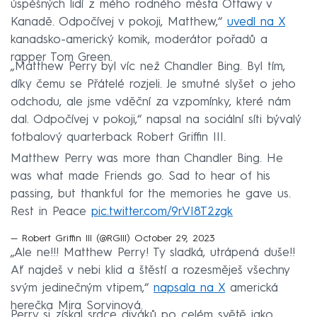
úspěšných lidí z mého rodného města Ottawy v
Kanadě. Odpočívej v pokoji, Matthew,“
uvedl na X
kanadsko-americký komik, moderátor pořadů a
rapper Tom Green.
„Matthew Perry byl víc než Chandler Bing. Byl tím,
díky čemu se Přátelé rozjeli. Je smutné slyšet o jeho
odchodu, ale jsme vděční za vzpomínky, které nám
dal. Odpočívej v pokoji,“ napsal na sociální síti bývalý
fotbalový quarterback Robert Griffin III.
Matthew Perry was more than Chandler Bing. He
was what made Friends go. Sad to hear of his
passing, but thankful for the memories he gave us.
Rest in Peace
pic.twitter.com/9rVI8T2zgk
— Robert Griffin III (@RGIII)
October 29, 2023
„Ale ne!!! Matthew Perry! Ty sladká, utrápená duše!!
Ať najdeš v nebi klid a štěstí a rozesměješ všechny
svým jedinečným vtipem,“
napsala na X
americká
herečka Mira Sorvinová.
Perry si získal srdce diváků po celém světě jako