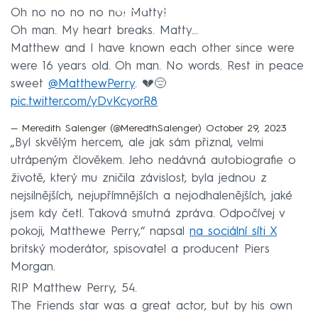
Failed to fetch
Oh no no no no no! Matty!
Oh man. My heart breaks. Matty...
Matthew and I have known each other since were
were 16 years old. Oh man. No words. Rest in peace
sweet
@MatthewPerry
. 💔😔
pic.twitter.com/yDvKcyorR8
— Meredith Salenger (@MeredthSalenger)
October 29, 2023
„Byl skvělým hercem, ale jak sám přiznal, velmi
utrápeným člověkem. Jeho nedávná autobiografie o
životě, který mu zničila závislost, byla jednou z
nejsilnějších, nejupřímnějších a nejodhalenějších, jaké
jsem kdy četl. Taková smutná zpráva. Odpočívej v
pokoji, Matthewe Perry,“ napsal
na sociální síti X
britský moderátor, spisovatel a producent Piers
Morgan.
RIP Matthew Perry, 54.
The Friends star was a great actor, but by his own