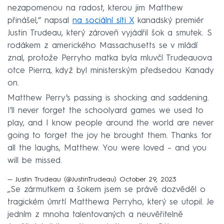
nezapomenou na radost, kterou jim Matthew
přinášel,“ napsal
na sociální síti X
kanadský premiér
Justin Trudeau, který zároveň vyjádřil šok a smutek. S
rodákem z amerického Massachusetts se v mládí
znal, protože Perryho matka byla mluvčí Trudeauova
otce Pierra, když byl ministerským předsedou Kanady
on.
Matthew Perry’s passing is shocking and saddening.
I’ll never forget the schoolyard games we used to
play, and I know people around the world are never
going to forget the joy he brought them. Thanks for
all the laughs, Matthew. You were loved – and you
will be missed.
— Justin Trudeau (@JustinTrudeau)
October 29, 2023
„Se zármutkem a šokem jsem se právě dozvěděl o
tragickém úmrtí Matthewa Perryho, který se utopil. Je
jedním z mnoha talentovaných a neuvěřitelně