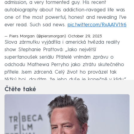
admission, a very tormented guy. His recent
autobiography about his addiction-ravaged life was
one of the most powerful, honest and revealing I’ve
ever read. Such sad news.
pic.twitter.com/RxAA1V1fr6
— Piers Morgan (@piersmorgan)
October 29, 2023
Slova zármutku vyjádřila i americká hvězda reality
show Stephanie Prattová: „Jako největší
superfanoušek seriálu Přátelé vnímám zprávu o
odchodu Mathewa Perryho jako ztrátu skutečného
přítele. Jsem zdrcená. Celý život ho provázel tak
těžký boj, doufám, že jeho duše je konečně v klidu.“
Čtěte také