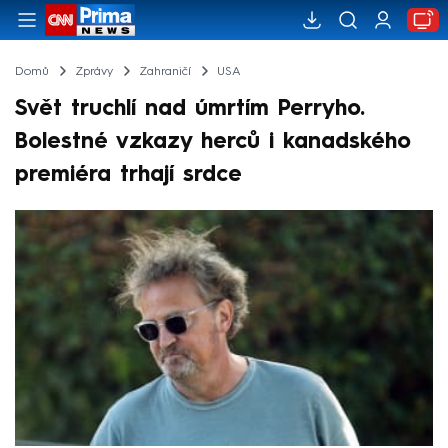
Domů
Zprávy
Zahraničí
USA
Svět truchlí nad úmrtím Perryho.
Bolestné vzkazy herců i kanadského
premiéra trhají srdce