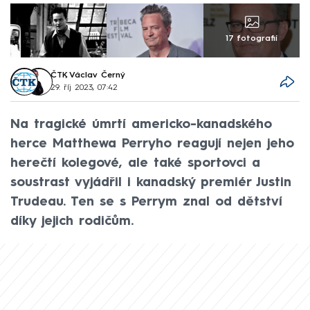
17 fotografií
ČTK
,
Václav Černý
29. říj 2023, 07:42
Na tragické úmrtí americko-kanadského
herce Matthewa Perryho reagují nejen jeho
herečtí kolegové, ale také sportovci a
soustrast vyjádřil i kanadský premiér Justin
Trudeau. Ten se s Perrym znal od dětství
díky jejich rodičům.