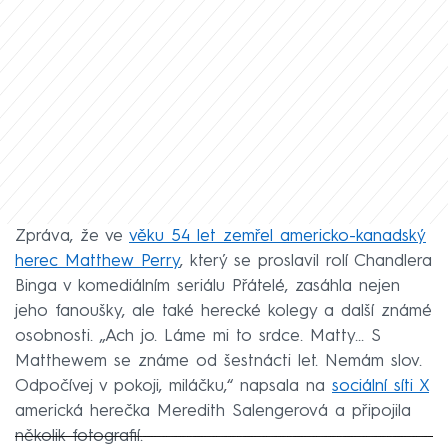
Zpráva, že ve
věku 54 let zemřel americko-kanadský
herec Matthew Perry
, který se proslavil rolí Chandlera
Binga v komediálním seriálu Přátelé, zasáhla nejen
jeho fanoušky, ale také herecké kolegy a další známé
osobnosti. „Ach jo. Láme mi to srdce. Matty... S
Matthewem se známe od šestnácti let. Nemám slov.
Odpočívej v pokoji, miláčku,“ napsala na
sociální síti X
americká herečka Meredith Salengerová a připojila
několik fotografií.