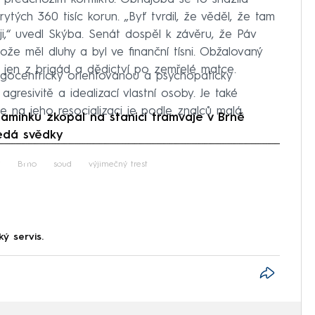
ytých 360 tisíc korun. „Byť tvrdil, že věděl, že tam
ji,“ uvedl Skýba. Senát dospěl k závěru, že Páv
tože měl dluhy a byl ve finanční tísni. Obžalovaný
 jen z brigád a dědictví po zemřelé matce.
gocentricky orientovanou a psychopaticky
gresivitě a idealizací vlastní osoby. Je také
e na jeho resocializaci je podle znalců malá.
inku zkopal na stanici tramvaje v Brně
ledá svědky
iled to fetch
í
Brno
soud
výjimečný trest
ký servis.