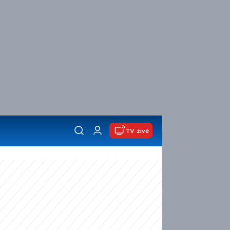
TV živě