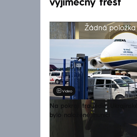
výjimečný trest
Žádná položka z
Výběr redakce
Video
Na pokraji tragédie: Ukrajinsk
bylo naložené municí