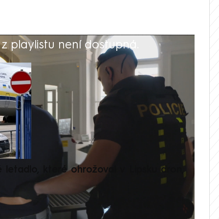
 playlistu není dostupná.
V
é letadlo, které ohrožoval v Lipsku dron,
Přilá
polit