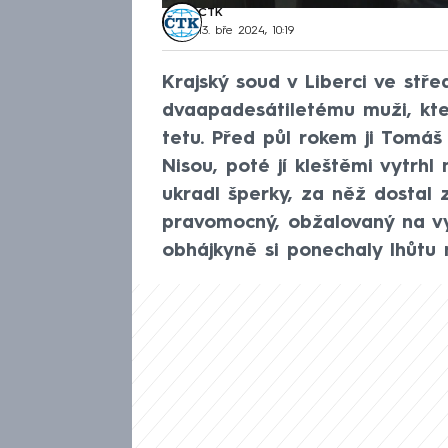
ČTK
13. bře 2024, 10:19
Krajský soud v Liberci ve stře
dvaapadesátiletému muži, kte
tetu. Před půl rokem ji Tomáš 
Nisou, poté jí kleštěmi vytrhl
ukradl šperky, za něž dostal 
pravomocný, obžalovaný na vyh
obhájkyně si ponechaly lhůtu