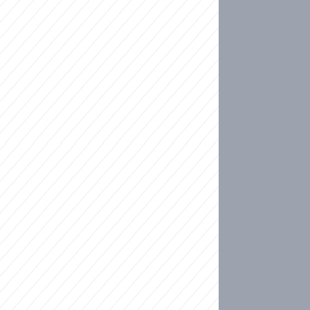
ideo
kat migranty do Česka? Sami by odešli, tvrdí exp
ické sebevraždě