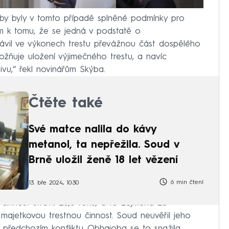
by byly v tomto případě splněné podmínky pro
em k tomu, že se jedná v podstatě o
strávil ve výkonech trestu převážnou část dospělého
možňuje uložení výjimečného trestu, a navíc
vu,“ řekl novinářům Skýba.
Čtěte také
Své matce nalila do kávy
metanol, ta nepřežila. Soud v
Brně uložil ženě 18 let vězení
6 min čtení
13. bře 2024, 10:30
činnost strávil 28,5 roku, a to zejména za
a majetkovou trestnou činnost. Soud neuvěřil jeho
o předchozím konfliktu. Obhajoba se to snažila