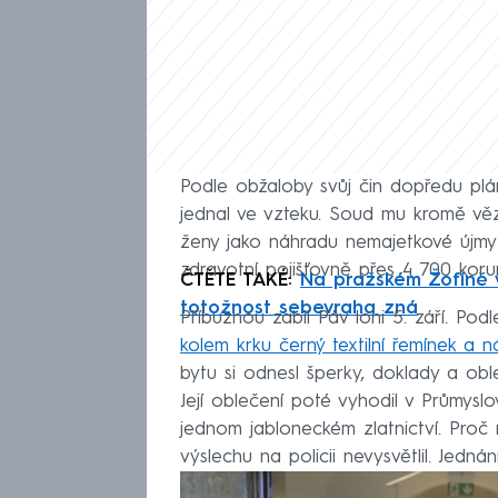
Podle obžaloby svůj čin dopředu pláno
jednal ve vzteku. Soud mu kromě věze
ženy jako náhradu nemajetkové újmy
zdravotní pojišťovně přes 4 700 koru
ČTĚTE TAKÉ:
Na pražském Žofíně v
totožnost sebevraha zná
Příbuznou zabil Páv loni 5. září. Podl
kolem krku černý textilní řemínek a 
bytu si odnesl šperky, doklady a obl
Její oblečení poté vyhodil v Průmyslo
jednom jabloneckém zlatnictví. Proč m
výslechu na policii nevysvětlil. Jedná