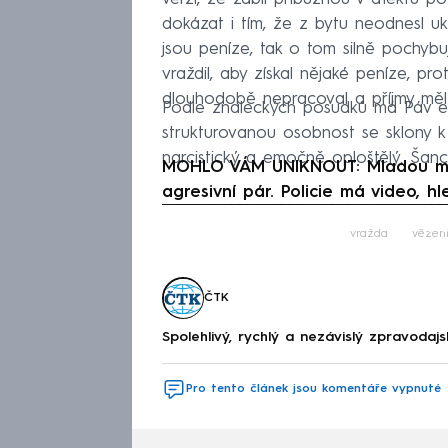
dokázat i tím, že z bytu neodnesl ukr
jsou peníze, tak o tom silně pochybu
vraždil, aby získal nějaké peníze, pro
dlouhodobě nepracoval a příjmy měl
Podle znaleckých posudků má Páv e
strukturovanou osobnost se sklony k a
narcistický a emočně oploštělý. Šanc
MOHLO VÁM UNIKNOUT: Mladou mam
agresivní pár. Policie má video, h
Fa
vražda
vězen
ČTK
Spolehlivý, rychlý a nezávislý zpravodajs
Pro tento článek jsou komentáře vypnuté