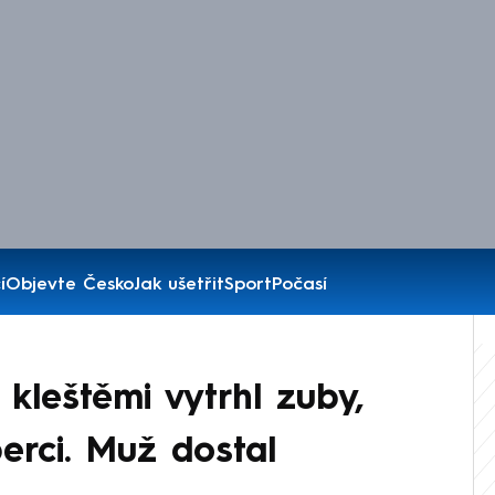
í
Objevte Česko
Jak ušetřit
Sport
Počasí
 kleštěmi vytrhl zuby,
erci. Muž dostal