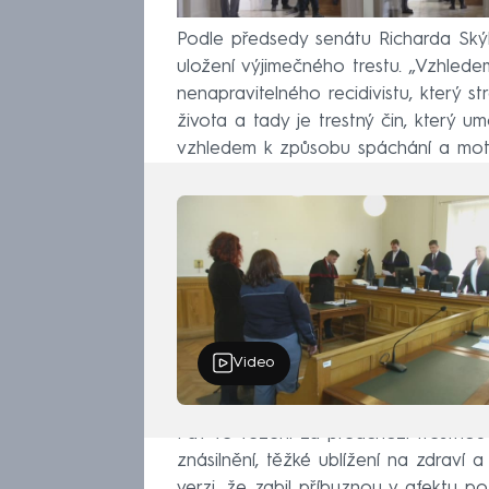
Podle předsedy senátu Richarda Ský
uložení výjimečného trestu. „Vzhled
nenapravitelného recidivistu, který 
života a tady je trestný čin, který u
vzhledem k způsobu spáchání a moti
Video
Páv ve vězení za předchozí trestnou 
znásilnění, těžké ublížení na zdraví 
verzi, že zabil příbuznou v afektu p