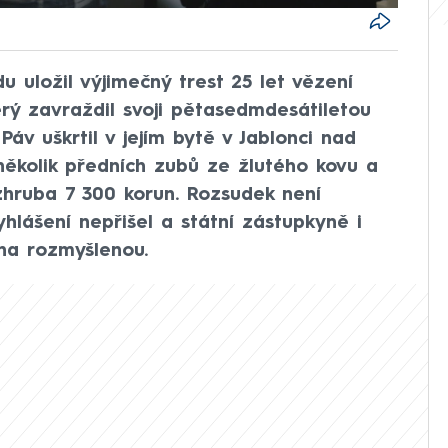
du uložil výjimečný trest 25 let vězení
rý zavraždil svoji pětasedmdesátiletou
Páv uškrtil v jejím bytě v Jablonci nad
 několik předních zubů ze žlutého kovu a
zhruba 7 300 korun. Rozsudek není
lášení nepřišel a státní zástupkyně i
 na rozmyšlenou.