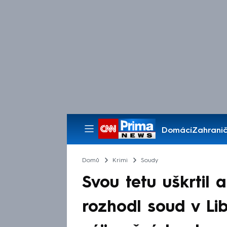
Domácí
Zahranič
Pořady
Domů
Krimi
Soudy
Svou tetu uškrtil a
rozhodl soud v Lib