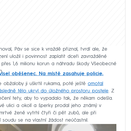
val, Páv se sice k vraždě přiznal, tvrdí ale, že
ní uložil i povinnost zaplatit dceři zavražděné
 přes 1,6 milionu korun a náhradu škody Všeobecné
n.
isel oběšenec. Na místě zasahuje policie,
e obžaloby ji uškrtil rukama, poté ještě
omotal
následně tělo ukryl do úložného prostoru postele
. Z
ečení tety, aby to vypadalo tak, že někam odešla.
vé ulici a okolí a šperky prodal jeho známý v
rtvé ženě vytrhl čtyři či pět zubů, ale při
ní soudu se na vlastní žádost neúčastnil.