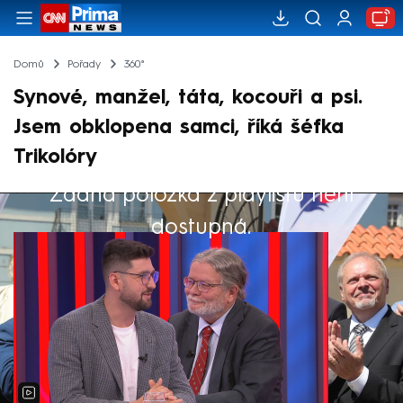
Domů
Pořady
360°
Synové, manžel, táta, kocouři a psi.
Jsem obklopena samci, říká šéfka
Trikolóry
Žádná položka z playlistu není
Výběr redakce
dostupná.