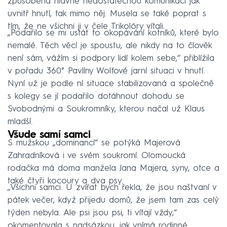
způsobená hlavně nedostatečnou komunikací jak
uvnitř hnutí, tak mimo něj. Musela se také poprat s
tím, že ne všichni ji v čele Trikolóry vítali.
„Podařilo se mi ustát to okopávání kotníků, které bylo
nemalé. Těch věcí je spoustu, ale nikdy na to člověk
není sám, vážím si podpory lidí kolem sebe,“ přiblížila
v pořadu 360° Pavlíny Wolfové jarní situaci v hnutí.
Nyní už je podle ní situace stabilizovaná a společně
s kolegy se jí podařilo dotáhnout dohodu se
Svobodnými a Soukromníky, kterou načal už Klaus
mladší.
Všude samí samci
S mužskou „dominancí“ se potýká Majerová
Zahradníková i ve svém soukromí. Olomoucká
rodačka má doma manžela Jana Majera, syny, otce a
také čtyři kocoury a dva psy.
„Všichni samci. U zvířat bych řekla, že jsou naštvaní v
pátek večer, když přijedu domů, že jsem tam zas celý
týden nebyla. Ale psi jsou psi, ti vítají vždy,“
okomentovala s nadsázkou, jak vnímá rodinné