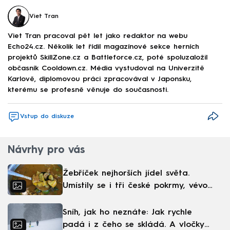
Viet Tran
Viet Tran pracoval pět let jako redaktor na webu
Echo24.cz. Několik let řídil magazínové sekce herních
projektů SkillZone.cz a Battleforce.cz, poté spoluzaložil
občasník Cooldown.cz. Média vystudoval na Univerzitě
Karlově, diplomovou práci zpracovával v Japonsku,
kterému se profesně věnuje do současnosti.
Vstup do diskuze
Návrhy pro vás
Žebříček nejhorších jídel světa.
Umístily se i tři české pokrmy, vévodí
skandinávská kuchyně
Sníh, jak ho neznáte: Jak rychle
padá i z čeho se skládá. A vločky