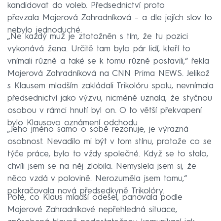
kandidovat do voleb. Předsednictví proto
převzala Majerová Zahradníková – a dle jejích slov to
nebylo jednoduché.
„Ne každý muž je ztotožněn s tím, že tu pozici
vykonává žena. Určitě tam bylo pár lidí, kteří to
vnímali různě a také se k tomu různě postavili,“ řekla
Majerová Zahradníková na CNN Prima NEWS. Jelikož
s Klausem mladším zakládali Trikolóru spolu, nevnímala
předsednictví jako výzvu, nicméně uznala, že styčnou
osobou v rámci hnutí byl on. O to větší překvapení
bylo Klausovo oznámení odchodu.
„Jeho jméno samo o sobě rezonuje, je výrazná
osobnost. Nevadilo mi být v tom stínu, protože co se
týče práce, bylo to vždy společné. Když se to stalo,
chvíli jsem se na něj zlobila. Nemyslela jsem si, že
něco vzdá v polovině. Nerozuměla jsem tomu,“
pokračovala nová předsedkyně Trikolóry.
Poté, co Klaus mladší odešel, panovala podle
Majerové Zahradníkové nepřehledná situace,