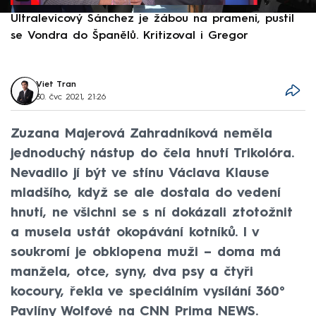
Ultralevicový Sánchez je žábou na prameni, pustil
P
se Vondra do Španělů. Kritizoval i Gregor
F
Viet Tran
30. čvc 2021, 21:26
Zuzana Majerová Zahradníková neměla
jednoduchý nástup do čela hnutí Trikolóra.
Nevadilo jí být ve stínu Václava Klause
mladšího, když se ale dostala do vedení
hnutí, ne všichni se s ní dokázali ztotožnit
a musela ustát okopávání kotníků. I v
soukromí je obklopena muži – doma má
manžela, otce, syny, dva psy a čtyři
kocoury, řekla ve speciálním vysílání 360°
Pavlíny Wolfové na CNN Prima NEWS.