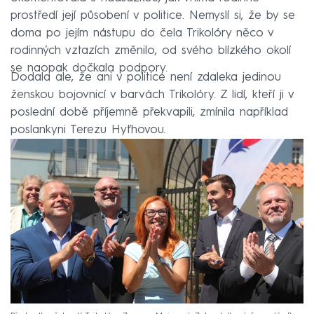
prostředí její působení v politice. Nemyslí si, že by se
doma po jejím nástupu do čela Trikolóry něco v
rodinných vztazích změnilo, od svého blízkého okolí
se naopak dočkala podpory.
Dodala ale, že ani v politice není zdaleka jedinou
ženskou bojovnicí v barvách Trikolóry. Z lidí, kteří ji v
poslední době příjemně překvapili, zmínila například
poslankyni Terezu Hyťhovou.