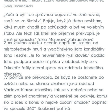
Předsedkyně hnutí Trikolóra Zuzana Majerová Zahradníková (uprostřed)
Zdroj: Profimedia.cz
„Začíná být tou správnou bojovnicí ve Sněmovně,
snaží se za školství. Bojuje, když já třeba nestíhám,
když musím chodit po schůzkách a být ve volebním
štábu. Ale těch lidí, kteří mě příjemně překvapili, je
strašná spousta,“ řekla Majerová Zahradníková.
Z mužského soudku ocenila například zastání od
místopředsedy hnutí a vysočinského lídra kandidátky
Jana Tesaře. „Je to neuvěřitelně ryzí člověk,“ dodala.
Jeho podpora podle ní přišla v období, kdy se v
Trikolóře řešily interní spory po odchodu tehdejšího
předsedy.
„V politice mě překvapilo, že když se dostanete do
úzkých nebo se stanou okolnosti jako odchod
Václava Klause mladšího, tak se v dobrém nebo ve
zlém projeví charaktery a víceméně se odkryje, komu
šlo o ideu a komu o nějaké osobní ambice,“ doplnila
ve speciálu 360° Soukromí politiků.