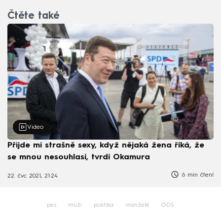
Čtěte také
Video
Přijde mi strašně sexy, když nějaká žena říká, že
se mnou nesouhlasí, tvrdí Okamura
6 min čtení
22. čvc 2021, 21:24
pes
muži
politika
manželé
ODS