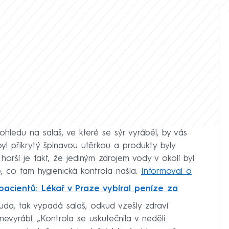
ohledu na salaš, ve které se sýr vyráběl, by vás
byl přikrytý špinavou utěrkou a produkty byly
 horší je fakt, že jediným zdrojem vody v okolí byl
o, co tam hygienická kontrola našla.
Informoval o
acientů: Lékař v Praze vybíral peníze za
da, tak vypadá salaš, odkud vzešly zdraví
evyrábí. „Kontrola se uskutečnila v neděli