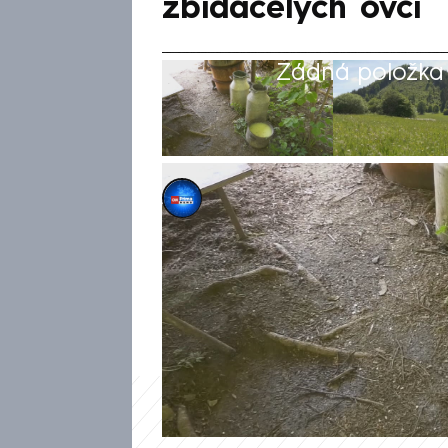
zbídačelých ovcí
Žádná položka z
Emily Maurerová
18. čvn 2026, 10:03
Po konzumaci výrobků z ovčího
nemocnici. Vyšetření potvrdil
sýr koupili na nelegální pastv
otřesné podmínky výroby i skl