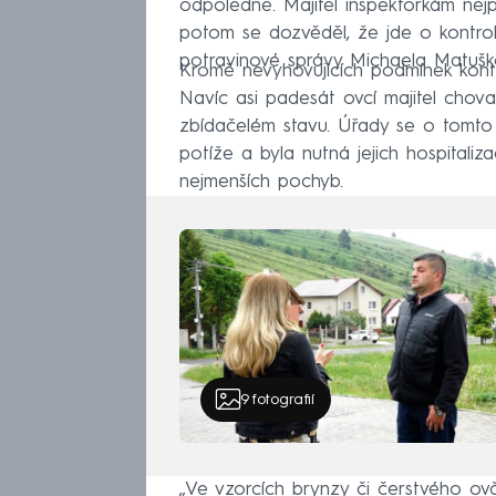
odpoledne. Majitel inspektorkám nej
potom se dozvěděl, že jde o kontrolu
potravinové správy Michaela Matušk
Kromě nevyhovujících podmínek kontro
Navíc asi padesát ovcí majitel chova
zbídačelém stavu. Úřady se o tomto 
potíže a byla nutná jejich hospitaliz
nejmenších pochyb.
9
fotografií
„Ve vzorcích brynzy či čerstvého ov