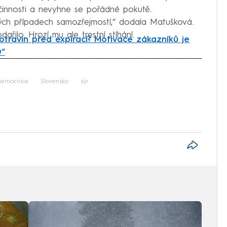
činnosti a nevyhne se pořádné pokutě.
ových případech samozřejmostí,“ dodala Matušková.
ařilo. Hrozí mu ale trestní stíhání.
travin před expirací? Motivace zákazníků je
O“
iled to fetch
nemocnice
Slovensko
sýr