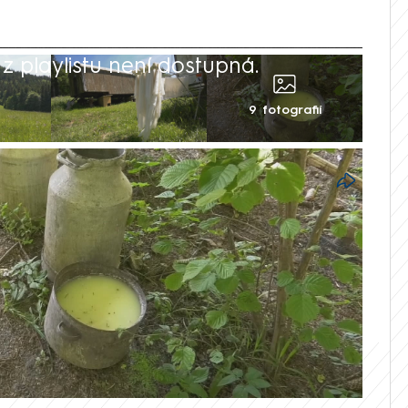
 playlistu není dostupná.
9 fotografií
 mléka skončilo na Slovensku sedm lidí v
a nákazu salmonelózou. Lidé si brynzu a
ině v Liptově. Kontrola navíc odhalila
adování, napsal web Noviny.sk.