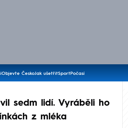
í
Objevte Česko
Jak ušetřit
Sport
Počasí
vil sedm lidí. Vyráběli ho
ínkách z mléka