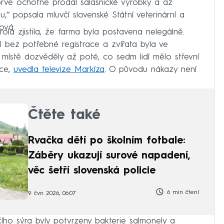
prve ochotně prodal salašnické výrobky a až
,“ popsala mluvčí slovenské Státní veterinární a
ová.
la zjistila, že farma byla postavena nelegálně.
l bez potřebné registrace a zvířata byla ve
místě dozvěděly až poté, co sedm lidí mělo střevní
ace,
uvedla televize Markíza
. O původu nákazy není
Čtěte také
Rvačka dětí po školním fotbale:
Záběry ukazují surové napadení,
věc šetří slovenská policie
6 min čtení
9. čvn 2026, 06:07
čího sýra byly potvrzeny bakterie salmonely a