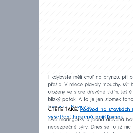
I kdybyste měli chuť na brynzu, při p
přešla. V mléce plavaly mouchy, sýr 
uloženy ve staré dřevěné skříni. Ještě
blízký potok. A to je jen zlomek toh
tom web
Noviny.sk
.
ČTĚTE TAKÉ:
Podvod na stovkách p
vyšetření hrazená pojišťovnou
Dvě maringotky a jedna dřevěná bou
nebezpečné sýry. Dnes se tu již nic n