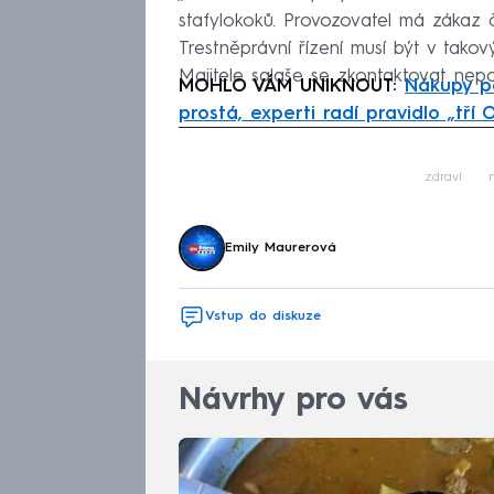
stafylokoků. Provozovatel má zákaz 
Trestněprávní řízení musí být v tak
Majitele salaše se zkontaktovat nepod
MOHLO VÁM UNIKNOUT:
Nákupy po
prostá, experti radí pravidlo „tří 
Fa
zdraví
Emily Maurerová
Vstup do diskuze
Návrhy pro vás