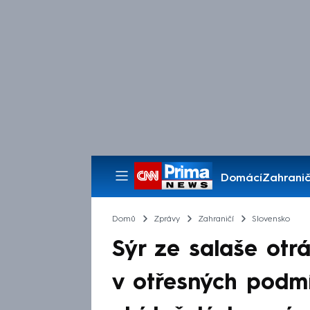
Domácí
Zahranič
Pořady
Domů
Zprávy
Zahraničí
Slovensko
Sýr ze salaše otrá
v otřesných podm