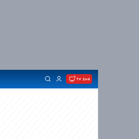
TV živě