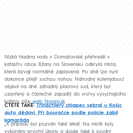
Nízká hladina vody v Domašovské přehradě v
katastru obce Bžany na Slovensku odkryla místa,
která bývají normálně zaplavená. Po dně lze nyní
dokonce přejít suchou nohou. Náhodný kolemjdoucí
objevil na dně záhadný plastový sud, který byl
uzavřený a částečně zapadlý do vrstvy vysychajícího
bahna, píše
web Noviny.sk
.
ČTĚTE TAKÉ:
Třináctiletý chlapec sebral u Košic
auto dědovi. Při bouračce podle policie zabil
kamaráda
„K případu byl pozván také lékař. Na místě byly
vykonány prvotní úkony a dojde také k soudní