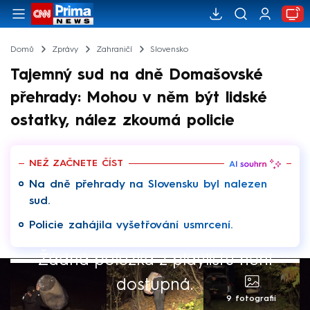
Domů
Zprávy
Zahraničí
Slovensko
Tajemný sud na dně Domašovské
přehrady: Mohou v něm být lidské
ostatky, nález zkoumá policie
NEŽ ZAČNETE ČÍST
Na dně přehrady na Slovensku byl nalezen
sud.
Policie zahájila vyšetřování usmrcení.
Žádná položka z playlistu není
dostupná.
9 fotografií