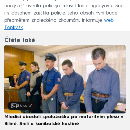
analýze,“ uvedla policejní mluvčí Jana Ligdayová. Sud
i s obsahem zajistila policie. Jeho obsah nyní bude
předmětem znaleckého zkoumání, informuje
web
Topky.sk
.
Čtěte také
5
fotografií
Mladíci ubodali spolužačku po maturitním plesu v
Bílině. Snili o kanibalské hostině