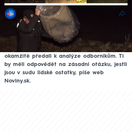
Petr Holman
28. říj 2025, 07:27
Nízká hladina Domašovské přehrady na
Slovensku odkryla plastový sud na jejím
bahnitém dně. Záhadný nález policisté
okamžitě předali k analýze odborníkům. Ti
by měli odpovědět na zásadní otázku, jestli
jsou v sudu lidské ostatky, píše web
Noviny.sk.