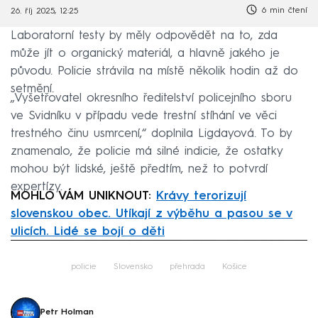
6 min čtení
26. říj 2025, 12:25
Laboratorní testy by měly odpovědět na to, zda
může jít o organický materiál, a hlavně jakého je
původu. Policie strávila na místě několik hodin až do
setmění.
„Vyšetřovatel okresního ředitelství policejního sboru
ve Svidníku v případu vede trestní stíhání ve věci
trestného činu usmrcení,“ doplnila Ligdayová. To by
znamenalo, že policie má silné indicie, že ostatky
mohou být lidské, ještě předtím, než to potvrdí
expertízy.
MOHLO VÁM UNIKNOUT:
Krávy terorizují
slovenskou obec. Utíkají z výběhu a pasou se v
ulicích. Lidé se bojí o děti
Failed to fetch
policie
Slovensko
přehrada
Košice
Petr Holman