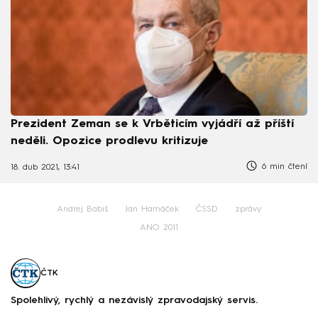
Prezident Zeman se k Vrběticím vyjádří až příští
neděli. Opozice prodlevu kritizuje
6 min čtení
18. dub 2021, 13:41
Andrej Babiš
Jan Hamáček
ČSSD
zprávy
ANO 2011
ČTK
Spolehlivý, rychlý a nezávislý zpravodajský servis.