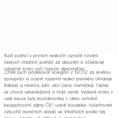
Ruští politici v prvních reakcích označili tvrzení
českých vládních politiků za absurdní a očekávají
odvetné kroky vůči českým diplomatům.
„Chtěl bych poděkovat kolegům z NCOZ za skvělou
spolupráci a ocenit razantní reakci premiéra (Andreje
Babiše) a ministra zahr. věcí (Jana Hamáčka). Takhle
se chová sebevědomá a hrdá země. Veškeré kroky v
celé kauze byly koordinovány s cílem ochránit
bezpečnostní zájmy ČR,“ uvedl Koudelka. Vyšetřování
výbuchů muničních skladů ve Vrběticích podle něj