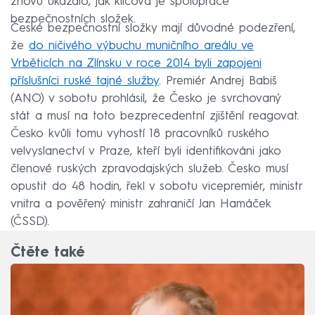
znovu ukázalo, jak klíčová je spolupráce
bezpečnostních složek.
České bezpečnostní složky mají důvodné podezření,
že
do ničivého výbuchu muničního areálu ve
Vrběticích na Zlínsku v roce 2014 byli zapojeni
příslušníci ruské tajné služby
. Premiér Andrej Babiš
(ANO) v sobotu prohlásil, že Česko je svrchovaný
stát a musí na toto bezprecedentní zjištění reagovat.
Česko kvůli tomu vyhostí 18 pracovníků ruského
velvyslanectví v Praze, kteří byli identifikováni jako
členové ruských zpravodajských služeb. Česko musí
opustit do 48 hodin, řekl v sobotu vicepremiér, ministr
vnitra a pověřený ministr zahraničí Jan Hamáček
(ČSSD).
Čtěte také