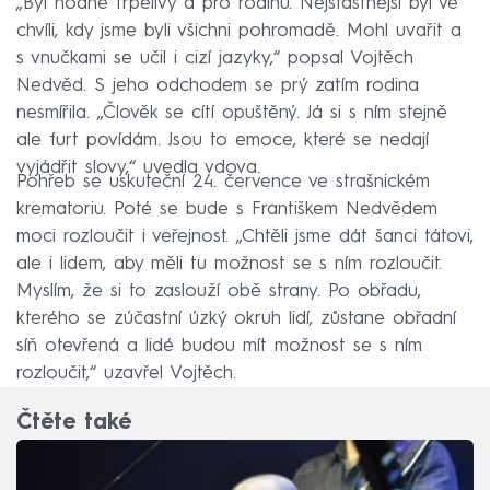
„Byl hodně trpělivý a pro rodinu. Nejšťastnější byl ve
chvíli, kdy jsme byli všichni pohromadě. Mohl uvařit a
s vnučkami se učil i cizí jazyky,“ popsal Vojtěch
Nedvěd. S jeho odchodem se prý zatím rodina
nesmířila. „Člověk se cítí opuštěný. Já si s ním stejně
ale furt povídám. Jsou to emoce, které se nedají
vyjádřit slovy,“ uvedla vdova.
Pohřeb se uskuteční 24. července ve strašnickém
krematoriu. Poté se bude s Františkem Nedvědem
moci rozloučit i veřejnost. „Chtěli jsme dát šanci tátovi,
ale i lidem, aby měli tu možnost se s ním rozloučit.
Myslím, že si to zaslouží obě strany. Po obřadu,
kterého se zúčastní úzký okruh lidí, zůstane obřadní
síň otevřená a lidé budou mít možnost se s ním
rozloučit,“ uzavřel Vojtěch.
Čtěte také