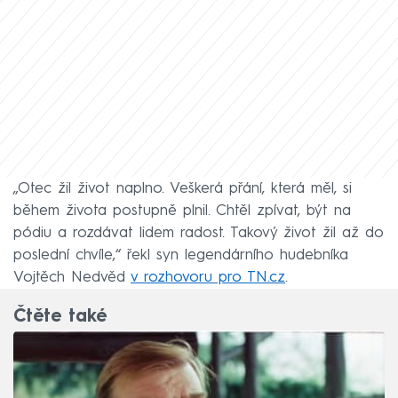
„Otec žil život naplno. Veškerá přání, která měl, si
během života postupně plnil. Chtěl zpívat, být na
pódiu a rozdávat lidem radost. Takový život žil až do
poslední chvíle,“ řekl syn legendárního hudebníka
Vojtěch Nedvěd
v rozhovoru pro TN.cz
.
Čtěte také