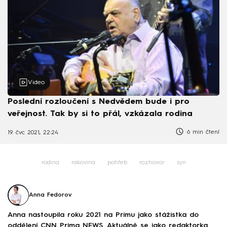
Video
Poslední rozloučení s Nedvědem bude i pro
veřejnost. Tak by si to přál, vzkázala rodina
6 min čtení
19. čvc 2021, 22:24
rodina
rakovina
pohřeb
rozhovor
syn
Anna Fedorov
Anna nastoupila roku 2021 na Primu jako stážistka do
oddělení CNN Prima NEWS. Aktuálně se jako redaktorka