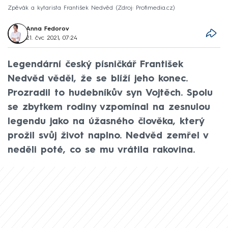
Zpěvák a kytarista František Nedvěd
Zdroj: Profimedia.cz
Anna Fedorov
21. čvc 2021, 07:24
Legendární český písničkář František
Nedvěd věděl, že se blíží jeho konec.
Prozradil to hudebníkův syn Vojtěch. Spolu
se zbytkem rodiny vzpomínal na zesnulou
legendu jako na úžasného člověka, který
prožil svůj život naplno. Nedvěd zemřel v
neděli poté, co se mu vrátila rakovina.