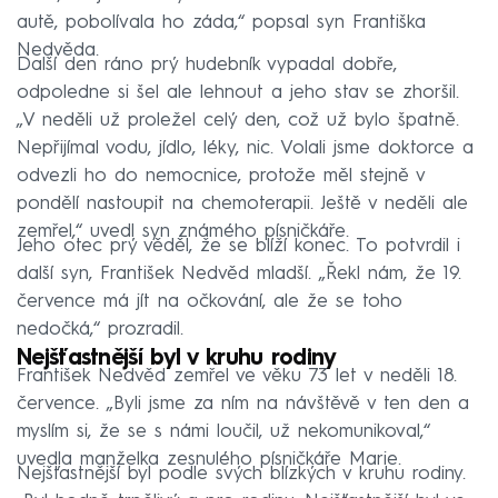
autě, pobolívala ho záda,“ popsal syn Františka
Nedvěda.
Další den ráno prý hudebník vypadal dobře,
odpoledne si šel ale lehnout a jeho stav se zhoršil.
„V neděli už proležel celý den, což už bylo špatně.
Nepřijímal vodu, jídlo, léky, nic. Volali jsme doktorce a
odvezli ho do nemocnice, protože měl stejně v
pondělí nastoupit na chemoterapii. Ještě v neděli ale
zemřel,“ uvedl syn známého písničkáře.
Jeho otec prý věděl, že se blíží konec. To potvrdil i
další syn, František Nedvěd mladší. „Řekl nám, že 19.
července má jít na očkování, ale že se toho
nedočká,“ prozradil.
Nejšťastnější byl v kruhu rodiny
František Nedvěd zemřel ve věku 73 let v neděli 18.
července. „Byli jsme za ním na návštěvě v ten den a
myslím si, že se s námi loučil, už nekomunikoval,“
uvedla manželka zesnulého písničkáře Marie.
Nejšťastnější byl podle svých blízkých v kruhu rodiny.