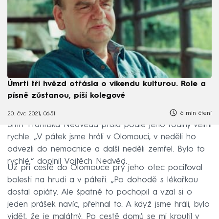
Úmrtí tří hvězd otřásla o víkendu kulturou. Role a
písně zůstanou, píší kolegové
6 min čtení
20. čvc 2021, 06:51
Smrt Františka Nedvěda přišla podle jeho rodiny velmi
rychle. „V pátek jsme hráli v Olomouci, v neděli ho
odvezli do nemocnice a další neděli zemřel. Bylo to
rychlé,“ doplnil Vojtěch Nedvěd.
Už při cestě do Olomouce prý jeho otec pociťoval
bolesti na hrudi a v páteři. „Po dohodě s lékařkou
dostal opiáty. Ale špatně to pochopil a vzal si o
jeden prášek navíc, přehnal to. A když jsme hráli, bylo
vidět, že je malátný. Po cestě domů se mi kroutil v