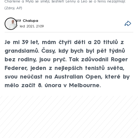
Charlene a Myla se smějí, šestiletí Lenny a Leo se o tenis nezajímají.
Zdroj: AP
Vít Chalupa
7. led 2021, 21:09
Je mi 39 let, mám čtyři děti a 20 titulů z
grandslamů. Časy, kdy bych byl pět týdnů
bez rodiny, jsou pryč. Tak zdůvodnil Roger
Federer, jeden z nejlepších tenistů světa,
svou neúčast na Australian Open, které by
mělo začít 8. února v Melbourne.