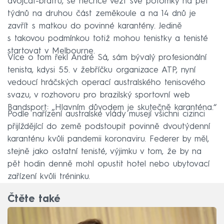
dvojčat-bratrů, se nechce vézt své potomky na pět
týdnů na druhou část zeměkoule a na 14 dnů je
zavřít s matkou do povinné karantény. Jedině
s takovou podmínkou totiž mohou tenistky a tenisté
startovat v Melbourne.
Více o tom řekl André Sá, sám bývalý profesionální
tenista, kdysi 55. v žebříčku organizace ATP, nyní
vedoucí hráčských operací australského tenisového
svazu, v rozhovoru pro brazilský sportovní web
Bandsport: „Hlavním důvodem je skutečně karanténa.“
Podle nařízení australské vlády musejí všichni cizinci
přijíždějící do země podstoupit povinně dvoutýdenní
karanténu kvůli pandemii koronaviru. Federer by měl,
stejně jako ostatní tenisté, výjimku v tom, že by na
pět hodin denně mohl opustit hotel nebo ubytovací
zařízení kvůli tréninku.
Čtěte také