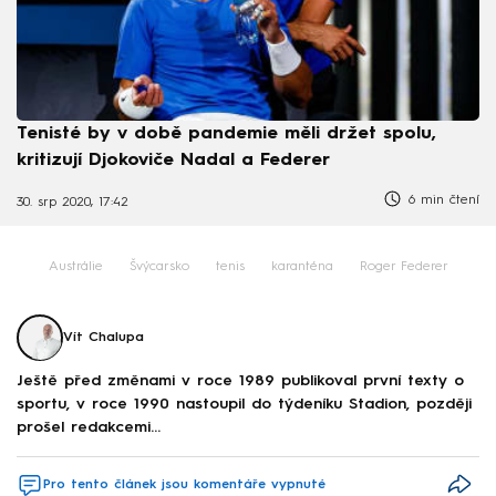
Tenisté by v době pandemie měli držet spolu,
kritizují Djokoviče Nadal a Federer
6 min čtení
30. srp 2020, 17:42
Austrálie
Švýcarsko
tenis
karanténa
Roger Federer
Vít Chalupa
Ještě před změnami v roce 1989 publikoval první texty o
sportu, v roce 1990 nastoupil do týdeníku Stadion, později
prošel redakcemi...
Pro tento článek jsou komentáře vypnuté