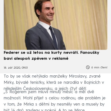
Federer se už letos na kurty nevrátí. Fanoušky
baví alespoň zpěvem v reklamě
6 min čtení
18. zář 2020, 09:01
To by se však netýkalo manželky Miroslavy, zvané
Mirky, bývalé tenistky, která se narodila v Bojnicích v
někdejším Československu, a jejich čtyř dětí.
„S Rogerem jsem mluvil minulý měsíc a měl dvě
možnosti. Mohl přijet s celou rodinou, ale problém je
v tom, že Mirka s dětmi by nesměly ven a musely by
být 14 dnů zavřeny v pokoji. A to se Mirce