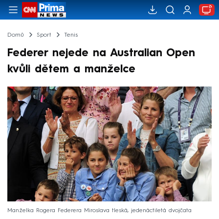
Domů
Sport
Tenis
Federer nejede na Australian Open
kvůli dětem a manželce
Manželka Rogera Federera Miroslava tleská, jedenáctiletá dvojčata