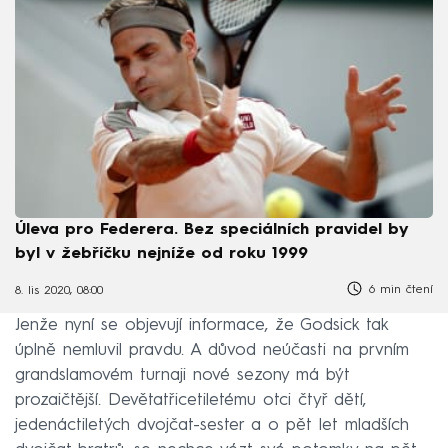
Úleva pro Federera. Bez speciálních pravidel by
byl v žebříčku nejníže od roku 1999
6 min čtení
8. lis 2020, 08:00
Jenže nyní se objevují informace, že Godsick tak
úplně nemluvil pravdu. A důvod neúčasti na prvním
grandslamovém turnaji nové sezony má být
prozaičtější. Devětatřicetiletému otci čtyř dětí,
jedenáctiletých dvojčat-sester a o pět let mladších