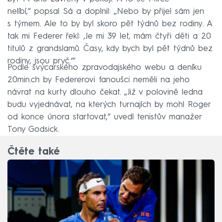
nelíbí,“ popsal Sá a doplnil: „Nebo by přijel sám jen
s týmem. Ale to by byl skoro pět týdnů bez rodiny. A
tak mi Federer řekl: ‚Je mi 39 let, mám čtyři děti a 20
titulů z grandslamů. Časy, kdy bych byl pět týdnů bez
rodiny, jsou pryč.‘“
Podle švýcarského zpravodajského webu a deníku
20min.ch by Federerovi fanoušci neměli na jeho
návrat na kurty dlouho čekat. „Již v polovině ledna
budu vyjednávat, na kterých turnajích by mohl Roger
od konce února startovat,“ uvedl tenistův manažer
Tony Godsick.
Čtěte také