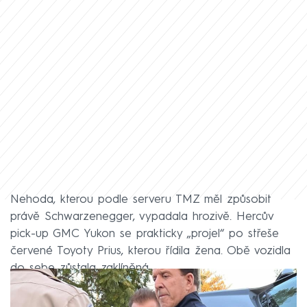
Nehoda, kterou podle serveru TMZ měl způsobit
právě Schwarzenegger, vypadala hrozivě. Hercův
pick-up GMC Yukon se prakticky „projel“ po střeše
červené Toyoty Prius, kterou řídila žena. Obě vozidla
do sebe zůstala zaklíněná.