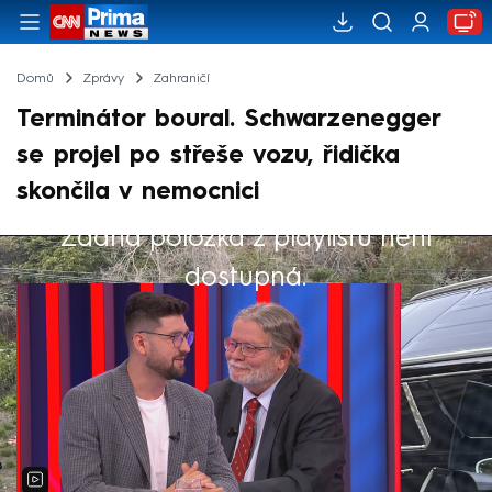
Domů
Zprávy
Zahraničí
Terminátor boural. Schwarzenegger
se projel po střeše vozu, řidička
skončila v nemocnici
Žádná položka z playlistu není
Výběr redakce
dostupná.