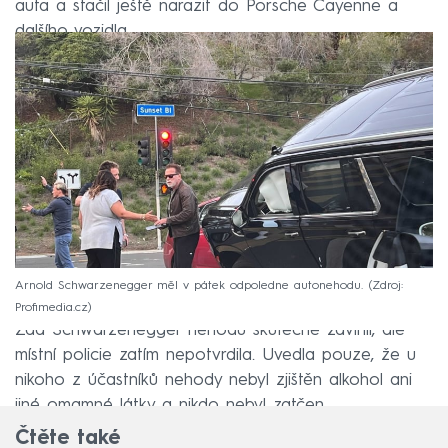
auta a stačil ještě narazit do Porsche Cayenne a
dalšího vozidla.
Arnold Schwarzenegger měl v pátek odpoledne autonehodu.
Zdroj:
Profimedia.cz
Zda Schwarzenegger nehodu skutečně zavinil, ale
místní policie zatím nepotvrdila. Uvedla pouze, že u
nikoho z účastníků nehody nebyl zjištěn alkohol ani
jiné omamné látky a nikdo nebyl zatčen.
Čtěte také