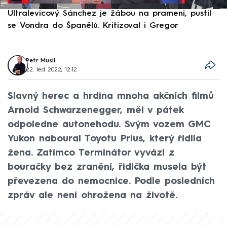
Ultralevicový Sánchez je žábou na prameni, pustil
P
se Vondra do Španělů. Kritizoval i Gregor
F
Petr Musil
22. led 2022, 12:12
Slavný herec a hrdina mnoha akčních filmů
Arnold Schwarzenegger, měl v pátek
odpoledne autonehodu. Svým vozem GMC
Yukon naboural Toyotu Prius, který řídila
žena. Zatímco Terminátor vyvázl z
bouračky bez zranění, řidička musela být
převezena do nemocnice. Podle posledních
zpráv ale není ohrožena na životě.