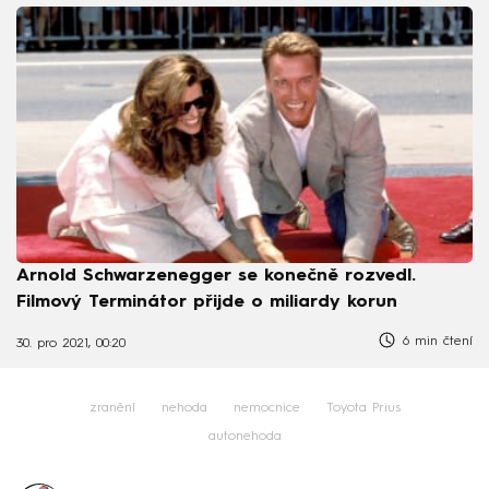
Arnold Schwarzenegger se konečně rozvedl.
Filmový Terminátor přijde o miliardy korun
6 min čtení
30. pro 2021, 00:20
zranění
nehoda
nemocnice
Toyota Prius
autonehoda