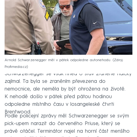
Arnold Schwarzenegger měl v pátek odpoledne autonehodu.
Zdroj:
Profimedia.cz
Schwarzenegger se však hned o stav zraněné řidičky
zajímal. Ta byla se zraněním převezena do
nemocnice, ale neměla by být ohrožena na životě.
K nehodě došlo v pátek před pátou hodinou
odpoledne místního času v losangeleské čtvrti
Brentwood.
Podle policejní zprávy měl Schwarzenegger se svým
pick-upem narazit do červeného Priuse, který se
právě otáčel. Terminátor najel na horní část menšího