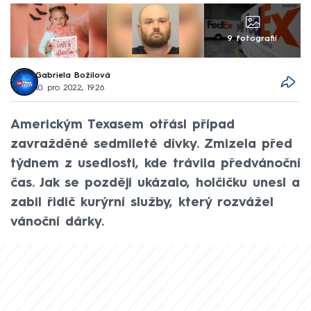
9 fotografií
Gabriela Božilová
10. pro 2022, 19:26
Americkým Texasem otřásl případ
zavražděné sedmileté dívky. Zmizela před
týdnem z usedlosti, kde trávila předvánoční
čas. Jak se později ukázalo, holčičku unesl a
zabil řidič kurýrní služby, který rozvážel
vánoční dárky.