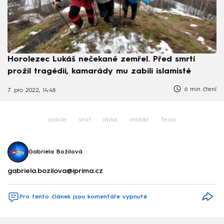
Horolezec Lukáš nečekaně zemřel. Před smrtí
prožil tragédii, kamarády mu zabili islamisté
6 min čtení
7. pro 2022, 14:48
policie
smrt
dívka
vražda
Texas
Gabriela Božilová
gabriela.bozilova@iprima.cz
Pro tento článek jsou komentáře vypnuté