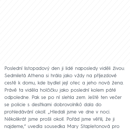
Poslední listopadový den ji lidé naposledy viděli živou.
Sedmiletá Athena si hrála jako vždy na příjezdové
cestě k domu, kde bydlel její otec a jeho nová žena.
Právě ta viděla holčičku jako poslední kolem páté
odpoledne. Pak se po ní slehla zem. Ještě ten večer
se policie s desítkami dobrovolníků dala do
prohledávání okolí. „Hledali jsme ve dne v noci.
Několikrát jsme prošli okolí. Pořád jsme věřili, že ji
najdeme,“ uvedla sousedka Mary Stapletonová pro