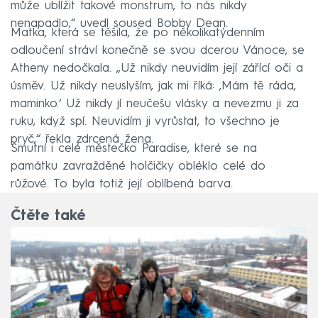
může ublížit takové monstrum, to nás nikdy
nenapadlo,“ uvedl soused Bobby Dean.
Matka, která se těšila, že po několikatýdenním
odloučení stráví konečně se svou dcerou Vánoce, se
Atheny nedočkala. „Už nikdy neuvidím její zářící oči a
úsměv. Už nikdy neuslyším, jak mi říká: ‚Mám tě ráda,
maminko.‘ Už nikdy jí neučešu vlásky a nevezmu ji za
ruku, když spí. Neuvidím ji vyrůstat, to všechno je
pryč,“ řekla zdrcená žena.
Smutní i celé městečko Paradise, které se na
památku zavražděné holčičky obléklo celé do
růžové. To byla totiž její oblíbená barva.
Čtěte také