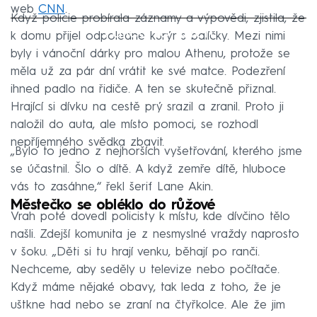
web
CNN
.
Když policie probírala záznamy a výpovědi, zjistila, že
Failed to fetch
k domu přijel odpoledne kurýr s balíčky. Mezi nimi
byly i vánoční dárky pro malou Athenu, protože se
měla už za pár dní vrátit ke své matce. Podezření
ihned padlo na řidiče. A ten se skutečně přiznal.
Hrající si dívku na cestě prý srazil a zranil. Proto ji
naložil do auta, ale místo pomoci, se rozhodl
nepříjemného svědka zbavit.
„Bylo to jedno z nejhorších vyšetřování, kterého jsme
se účastnil. Šlo o dítě. A když zemře dítě, hluboce
vás to zasáhne,“ řekl šerif Lane Akin.
Městečko se obléklo do růžové
Vrah poté dovedl policisty k místu, kde dívčino tělo
našli. Zdejší komunita je z nesmyslné vraždy naprosto
v šoku. „Děti si tu hrají venku, běhají po ranči.
Nechceme, aby seděly u televize nebo počítače.
Když máme nějaké obavy, tak leda z toho, že je
uštkne had nebo se zraní na čtyřkolce. Ale že jim