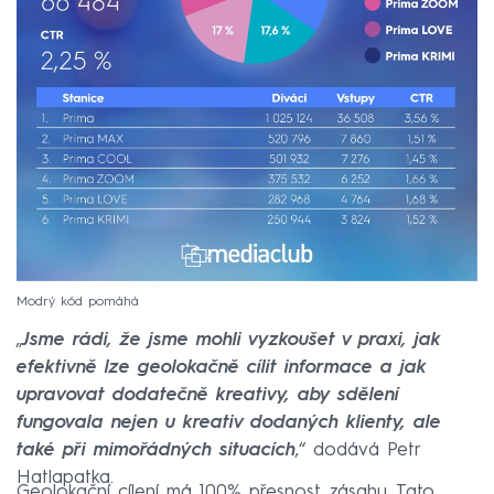
Modrý kód pomáhá
„
Jsme rádi, že jsme mohli vyzkoušet v praxi, jak
efektivně lze geolokačně cílit informace a jak
upravovat dodatečně kreativy, aby sdělení
fungovala nejen u kreativ dodaných klienty, ale
také při mimořádných situacích
,“ dodává Petr
Hatlapatka.
Geolokační cílení má 100% přesnost zásahu. Tato