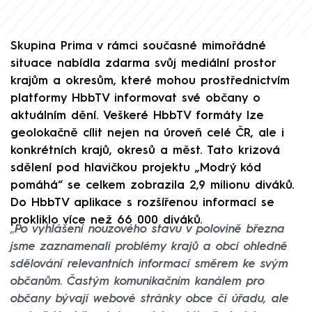
Skupina Prima v rámci současné mimořádné
situace nabídla zdarma svůj mediální prostor
krajům a okresům, které mohou prostřednictvím
platformy HbbTV informovat své občany o
aktuálním dění. Veškeré HbbTV formáty lze
geolokačně cílit nejen na úroveň celé ČR, ale i
konkrétních krajů, okresů a měst. Tato krizová
sdělení pod hlavičkou projektu „Modrý kód
pomáhá“ se celkem zobrazila 2,9 milionu diváků.
Do HbbTV aplikace s rozšířenou informací se
prokliklo více než 66 000 diváků.
„
Po vyhlášení nouzového stavu v polovině března
jsme zaznamenali problémy krajů a obcí ohledně
sdělování relevantních informací směrem ke svým
občanům. Častým komunikačním kanálem pro
občany bývají webové stránky obce či úřadu, ale