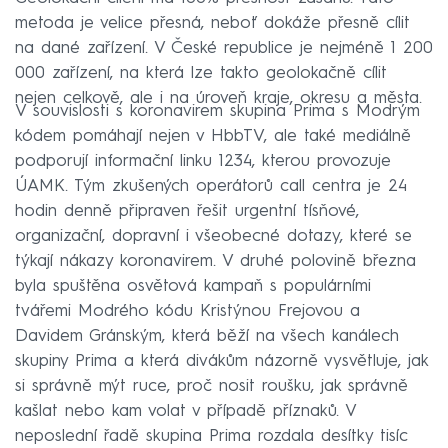
metoda je velice přesná, neboť dokáže přesně cílit
na dané zařízení. V České republice je nejméně 1 200
000 zařízení, na která lze takto geolokačně cílit
nejen celkově, ale i na úroveň kraje, okresu a města.
V souvislosti s koronavirem skupina Prima s Modrým
kódem pomáhají nejen v HbbTV, ale také mediálně
podporují informační linku 1234, kterou provozuje
ÚAMK. Tým zkušených operátorů call centra je 24
hodin denně připraven řešit urgentní tísňové,
organizační, dopravní i všeobecné dotazy, které se
týkají nákazy koronavirem. V druhé polovině března
byla spuštěna osvětová kampaň s populárními
tvářemi Modrého kódu Kristýnou Frejovou a
Davidem Gránským, která běží na všech kanálech
skupiny Prima a která divákům názorně vysvětluje, jak
si správně mýt ruce, proč nosit roušku, jak správně
kašlat nebo kam volat v případě příznaků. V
neposlední řadě skupina Prima rozdala desítky tisíc