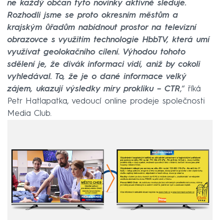
ne každý občan tyto novinky aktivně sleduje.
Rozhodli jsme se proto okresním městům a
krajským ůřadům nabídnout prostor na televizní
obrazovce s využitím technologie HbbTV, která umí
využívat geolokačního cílení. Výhodou tohoto
sdělení je, že divák informaci vidí, aniž by cokoli
vyhledával. To, že je o dané informace velký
zájem, ukazují výsledky míry prokliku – CTR
,“ říká
Petr Hatlapatka, vedoucí online prodeje společnosti
Media Club.