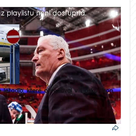
 playlistu není dostupná.
V
é letadlo, které ohrožoval v Lipsku dron,
Přilá
polit