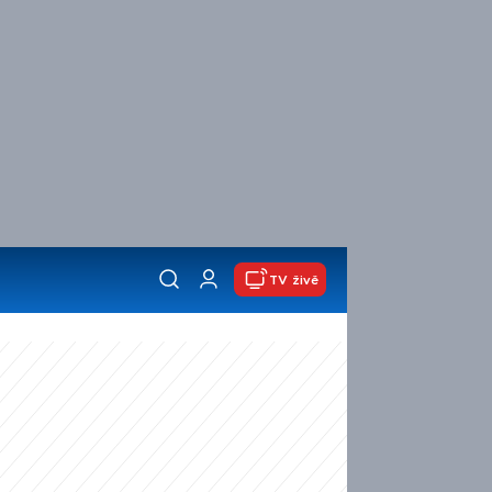
TV živě