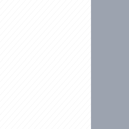
ideo
kat migranty do Česka? Sami by odešli, tvrdí exp
ické sebevraždě