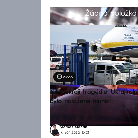
Žádná položka z
Výběr redakce
Video
Na pokraji tragédie: Ukrajinsk
bylo naložené municí
Tomáš Macák
1. zář 2020, 16:53