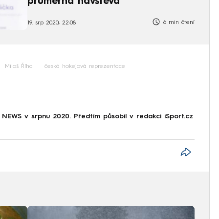
průměrná návštěva
6 min čtení
19. srp 2020, 22:08
Miloš Říha
česká hokejová reprezentace
NEWS v srpnu 2020. Předtím působil v redakci iSport.cz