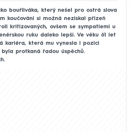
ko bouřliváka, který nešel pro ostrá slova
m koučování si možná nezískal přízeň
 roli kritizovaných, ovšem se sympatiemi u
enérskou ruku daleko lepší. Ve věku 61 let
á kariéra, která mu vynesla i pozici
 byla protkaná řadou úspěchů.
h.