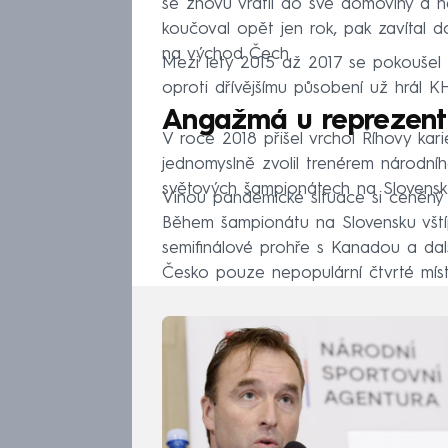
se znovu vrátil do své domoviny a n
koučoval opět jen rok, pak zavítal
na východ Čech.
Mezi lety 2015 až 2017 se pokoušel ul
oproti dřívějšímu působení už hrál K
Angažmá u reprezen
V roce 2018 přišel vrchol Říhovy ka
jednomyslně zvolil trenérem národní
světových šampionátech na Slovensk
Vinou pandemické situace si ceněný p
Během šampionátu na Slovensku vštípi
semifinálové prohře s Kanadou a dal
Česko pouze nepopulární čtvrté míst