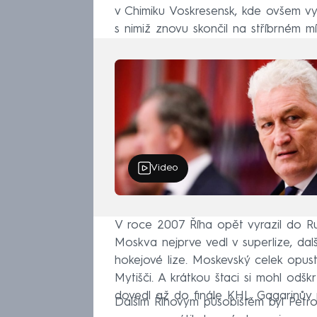
v Chimiku Voskresensk, kde ovšem vy
s nimiž znovu skončil na stříbrném mí
Video
V roce 2007 Říha opět vyrazil do Rus
Moskva nejprve vedl v superlize, dal
hokejové lize. Moskevský celek opust
Mytišči. A krátkou štaci si mohl odšk
dovedl až do finále KHL. Gagarinův p
Dalším Říhovým působištěm byl Petro