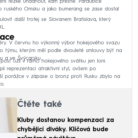
ení těžké uhádnout, kam přesně. Pardubice
 do ruského Omsku a jako bumerang se zase dostal
ovit další trofej se Slovanem Bratislava, který
HL.
tace
riéry. V červnu ho výkonný výbor hokejového svazu
ho týmu, kterým měl podle dvouleté smlouvy být na
u a ve Švýcarsku.
ost užil v rámci hokejového svátku jen loni.
l reprezentaci atraktivní styl, ovšem po
ší porážce v zápase o bronz proti Rusku zbylo na
o.
Čtěte také
Kluby dostanou kompenzaci za
chybějící diváky. Klíčová bude