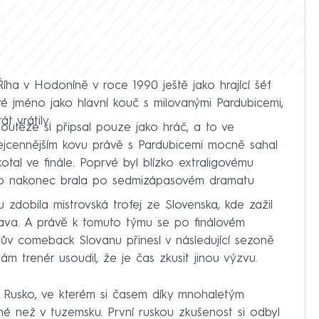
Říha v Hodoníně v roce 1990 ještě jako hrající šéf
 své jméno jako hlavní kouč s milovanými Pardubicemi,
t vrátily.
outěže si připsal pouze jako hráč, a to ve
nejcennějším kovu právě s Pardubicemi mocně sahal
otal ve finále. Poprvé byl blízko extraligovému
ísto nakonec brala po sedmizápasovém dramatu
 zdobila mistrovská trofej ze Slovenska, kde zažil
lava. A právě k tomuto týmu se po finálovém
íhův comeback Slovanu přinesl v následující sezoně
 sám trenér usoudil, že je čas zkusit jinou výzvu.
 Rusko, ve kterém si časem díky mnohaletým
omé než v tuzemsku. První ruskou zkušenost si odbyl