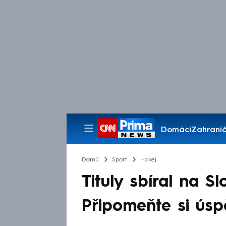
Domácí
Zahranič
Pořady
Domů
Sport
Hokej
Tituly sbíral na Sl
Připomeňte si úsp