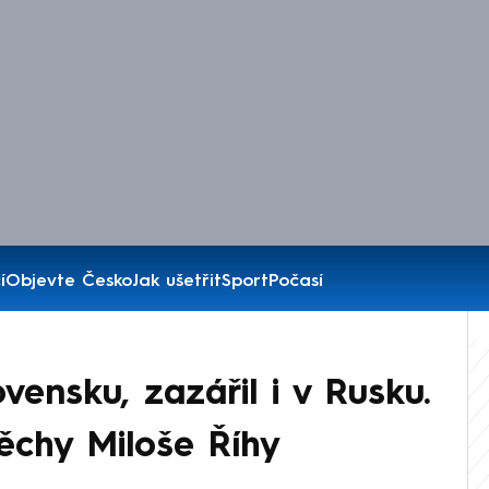
í
Objevte Česko
Jak ušetřit
Sport
Počasí
ovensku, zazářil i v Rusku.
ěchy Miloše Říhy