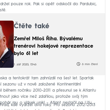
držel pouze rok. Pak si opět odskočil do Pardubic,
stě.
Čtěte také
Zemřel Miloš Říha. Bývalému
trenérovi hokejové reprezentace
bylo 61 let
6 min čtení
1. zář 2020, 13:46
ka a tentokrát tam zahnízdil na šest let. Spartak
ší sezonu už v nově založené Kontinentální
il během ročníku 2010–2011 a přesunul se k Atlantu
rtnout jako více než zdařilou, protože svůj tým
ohár mu o vlásek unikl – Atlant nestačil na Ufu.
hrad, kde vydržel dva roky. Pro sezonu 2012–2013