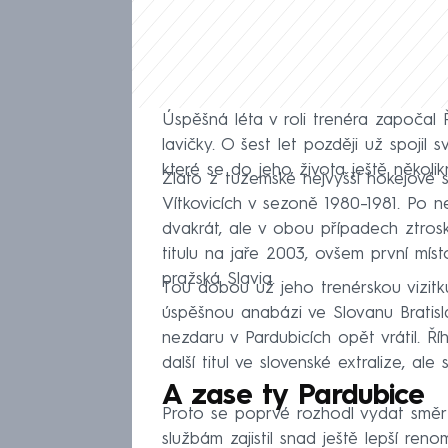
Úspěšná léta v roli trenéra započal 
lavičky. O šest let později už spojil
které se do jeho života ještě několikrá
Zlato z tuzemské nejvyšší hokejové s
Vítkovicích v sezoně 1980–1981. Po 
dvakrát, ale v obou případech ztrosk
titulu na jaře 2003, ovšem první m
pražská Slavia.
Tou dobou už jeho trenérskou vizitku
úspěšnou anabázi ve Slovanu Bratis
nezdaru v Pardubicích opět vrátil. Ř
další titul ve slovenské extralize, ale
A zase ty Pardubice
Proto se poprvé rozhodl vydat směr
službám zajistil snad ještě lepší ren