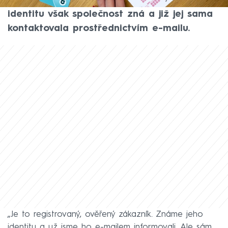
Allwyn výherce dosud nepřihlásil. Jeho
identitu však společnost zná a již jej sama
kontaktovala prostřednictvím e-mailu.
„Je to registrovaný, ověřený zákazník. Známe jeho
identitu a už jsme ho e-mailem informovali. Ale sám