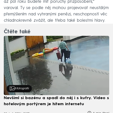
až půl roku budete mít poruchy přizpůsobení,“
varoval. Ty se podle něj mohou projevovat neustálým
přemýšlením nad vyhranými penězi, neschopností věc
chladnokrevně zvážit, ale třeba také bolestmi hlavy.
Čtěte také
8
fotografií
Nevšiml si bazénu a spadl do něj i s kufry. Video s
hotelovým portýrem je hitem internetu