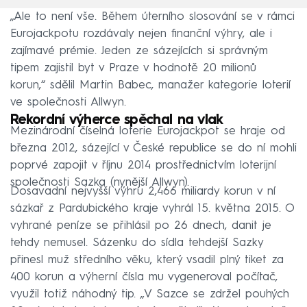
„Ale to není vše. Během úterního slosování se v rámci
Eurojackpotu rozdávaly nejen finanční výhry, ale i
zajímavé prémie. Jeden ze sázejících si správným
tipem zajistil byt v Praze v hodnotě 20 milionů
korun,“ sdělil Martin Babec, manažer kategorie loterií
ve společnosti Allwyn.
Rekordní výherce spěchal na vlak
Mezinárodní číselná loterie Eurojackpot se hraje od
března 2012, sázející v České republice se do ní mohli
poprvé zapojit v říjnu 2014 prostřednictvím loterijní
společnosti Sazka (nynější Allwyn).
Dosavadní nejvyšší výhru 2,466 miliardy korun v ní
sázkař z Pardubického kraje vyhrál 15. května 2015. O
vyhrané peníze se přihlásil po 26 dnech, danit je
tehdy nemusel. Sázenku do sídla tehdejší Sazky
přinesl muž středního věku, který vsadil plný tiket za
400 korun a výherní čísla mu vygeneroval počítač,
využil totiž náhodný tip. „V Sazce se zdržel pouhých