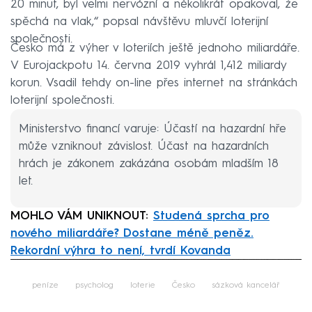
20 minut, byl velmi nervózní a několikrát opakoval, že
spěchá na vlak,“ popsal návštěvu mluvčí loterijní
společnosti.
Česko má z výher v loteriích ještě jednoho miliardáře.
V Eurojackpotu 14. června 2019 vyhrál 1,412 miliardy
korun. Vsadil tehdy on-line přes internet na stránkách
loterijní společnosti.
Ministerstvo financí varuje: Účastí na hazardní hře
může vzniknout závislost. Účast na hazardních
hrách je zákonem zakázána osobám mladším 18
let.
MOHLO VÁM UNIKNOUT:
Studená sprcha pro
nového miliardáře? Dostane méně peněz.
Rekordní výhra to není, tvrdí Kovanda
Failed to fetch
peníze
psycholog
loterie
Česko
sázková kancelář