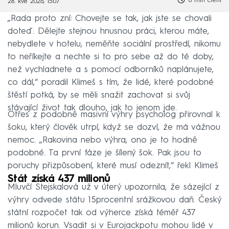
6 min čtení
28. kvě 2026, 15:07
„Rada proto zní: Chovejte se tak, jak jste se chovali
doteď. Dělejte stejnou hnusnou práci, kterou máte,
nebydlete v hotelu, neměňte sociální prostředí, nikomu
to neříkejte a nechte si to pro sebe až do té doby,
než vychladnete a s pomocí odborníků naplánujete,
co dál,“ poradil Klimeš s tím, že lidé, které podobné
štěstí potká, by se měli snažit zachovat si svůj
stávající život tak dlouho, jak to jenom jde.
Otřes z podobně masivní výhry psycholog přirovnal k
šoku, který člověk utrpí, když se dozví, že má vážnou
nemoc. „Rakovina nebo výhra, ono je to hodně
podobné. Ta první fáze je šílený šok. Pak jsou to
poruchy přizpůsobení, které musí odeznít,“ řekl Klimeš
Stát získá 437 milionů
Mluvčí Stejskalová už v úterý upozornila, že sázející z
výhry odvede státu 15procentní srážkovou daň. Český
státní rozpočet tak od výherce získá téměř 437
milionů korun. Vsadit si v Eurojackpotu mohou lidé v