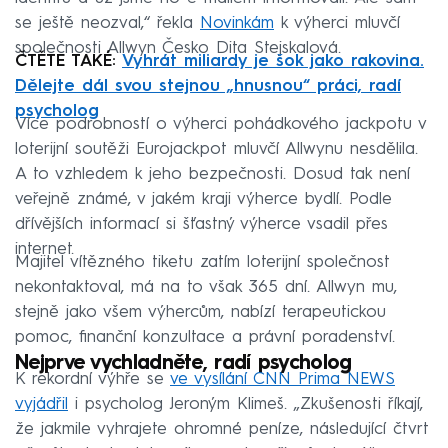
se ještě neozval,“ řekla
Novinkám
k výherci mluvčí
společnosti Allwyn Česko Dita Stejskalová.
ČTĚTE TAKÉ:
Vyhrát miliardy je šok jako rakovina.
Dělejte dál svou stejnou „hnusnou“ práci, radí
psycholog
Více podrobností o výherci pohádkového jackpotu v
loterijní soutěži Eurojackpot mluvčí Allwynu nesdělila.
A to vzhledem k jeho bezpečnosti. Dosud tak není
veřejně známé, v jakém kraji výherce bydlí. Podle
dřívějších informací si šťastný výherce vsadil přes
internet.
Majitel vítězného tiketu zatím loterijní společnost
nekontaktoval, má na to však 365 dní. Allwyn mu,
stejně jako všem výhercům, nabízí terapeutickou
pomoc, finanční konzultace a právní poradenství.
Nejprve vychladněte, radí psycholog
K rekordní výhře se
ve vysílání CNN Prima NEWS
vyjádřil
i psycholog Jeroným Klimeš. „Zkušenosti říkají,
že jakmile vyhrajete ohromné peníze, následující čtvrt