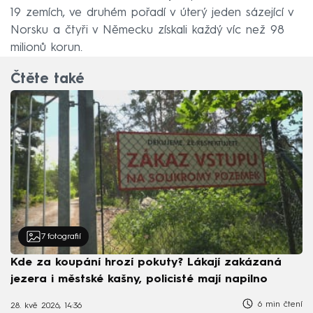
19 zemích, ve druhém pořadí v úterý jeden sázející v
Norsku a čtyři v Německu získali každý víc než 98
milionů korun.
Čtěte také
7
fotografií
Kde za koupání hrozí pokuty? Lákají zakázaná
jezera i městské kašny, policisté mají napilno
6 min čtení
28. kvě 2026, 14:36