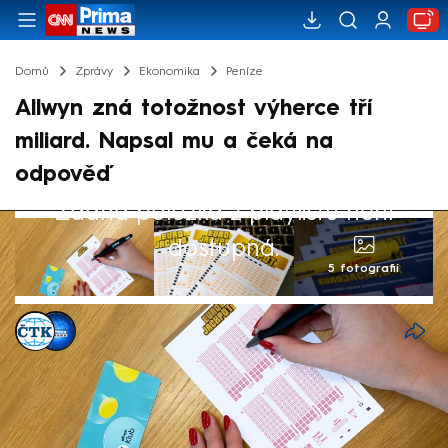
Domů
Zprávy
Ekonomika
Peníze
Allwyn zná totožnost výherce tří
miliard. Napsal mu a čeká na
odpověď
Žádná položka z playlistu není
dostupná.
5 fotografií
ČTK
,
CNN Prima NEWS
28. kvě 2026, 19:34
K historicky nejvyšší výhře v loterii v Česku
(2,911 miliardy) se sázkové společnosti