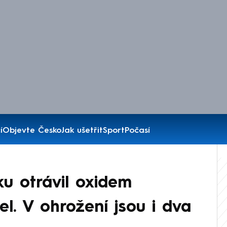
í
Objevte Česko
Jak ušetřit
Sport
Počasí
u otrávil oxidem
l. V ohrožení jsou i dva