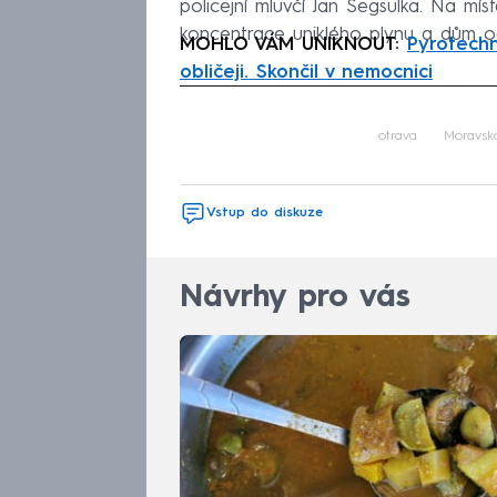
policejní mluvčí Jan Segsulka. Na mís
koncentrace uniklého plynu a dům od
MOHLO VÁM UNIKNOUT:
Pyrotechn
obličeji. Skončil v nemocnici
Fa
otrava
Moravsko
Vstup do diskuze
Návrhy pro vás