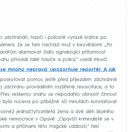
áchranáři, hasiči i policisté vyrazili krátce po
oznámení, že se tam nachází muž v bezvědomí. „Po
nářům alarmovat čidlo signalizující přítomnost
hu přivolali také hasiče a policii,“ uvedl mluvčí
 se mnoho nepravd, upozorňuje reportér. A jak
ci poskytovat pomoc ještě před příjezdem záchranné
o záchranu prováděním rozšířené resuscitace, a to
y. Přes veškerou snahu se nepodařilo obnovit činnost
a byla nucena po přibližně 40 minutách konstatovat
rovněž jednačtyřicetiletá žena a dvě děti školního
zské nemocnice v Opavě. „Opavští kriminalisté se v
tmi a příčinami této tragické události,“ řekl