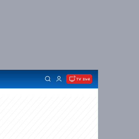
TV živě