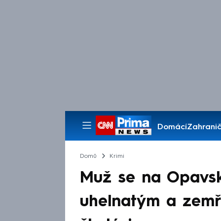
Domácí
Zahranič
Pořady
Domů
Krimi
Muž se na Opavsk
uhelnatým a zemře