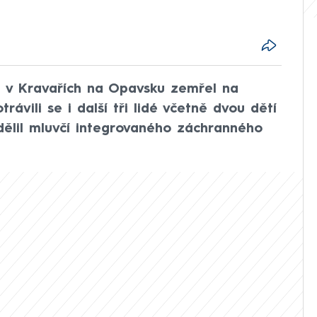
du v Kravařích na Opavsku zemřel na
rávili se i další tři lidé včetně dvou dětí
dělil mluvčí integrovaného záchranného