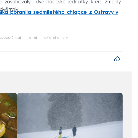
tě zasahovaly i dvě hasičské jednotky, které změřily
větraly.
ika poranila sedmiletého chlapce z Ostravy v
iled to fetch
slezský kraj
krimi
oxid uhelnatý