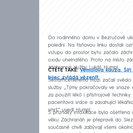
Do rodinného domu v Bezručově ulici z
poledni. Na tísňovou linku dostali 
vstupu do prostor bytu začalo záchra
oxidu uhelnatého. Proto na místo zása
záchranné služby Lukáš Humpl.
ČTĚTE TAKÉ:
Vémolova kauza. Šíří
bijec zvládá vězení?
Šestatřicetiletému muži začali svěd
služby. „Týmy pokračovaly ve snaze 
za použití léků i přístrojové technik
pacientova srdce a zasahující lékařk
smrt,“ uvedl Humpl.
S příznaky intoxikace byla ošetřena 
věku. Záchranáři je přepravili do Sle
současné chvíli zabývají všemi okolnos