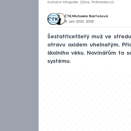
Ilustrační fotografie
Zdroj: Profimedia.cz
ČTK
,
Michaela Bartošová
31. pro 2025, 20:05
Šestatřicetiletý muž ve stře
otravu oxidem uhelnatým. Přiot
školního věku. Novinářům to s
systému.