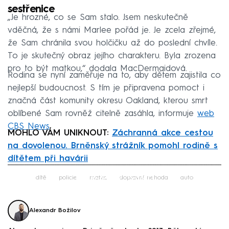
sestřenice
„Je hrozné, co se Sam stalo. Jsem neskutečně
vděčná, že s námi Marlee pořád je. Je zcela zřejmé,
že Sam chránila svou holčičku až do poslední chvíle.
To je skutečný obraz jejího charakteru. Byla zrozena
pro to být matkou,“ dodala MacDermaidová.
Rodina se nyní zaměřuje na to, aby dětem zajistila co
nejlepší budoucnost. S tím je připravena pomoct i
značná část komunity okresu Oakland, kterou smrt
oblíbené Sam rovněž citelně zasáhla, informuje
web
CBS News
.
MOHLO VÁM UNIKNOUT:
Záchranná akce cestou
na dovolenou. Brněnský strážník pomohl rodině s
dítětem při havárii
Failed to fetch
dítě
policie
matka
dopravní nehoda
auto
Alexandr Božilov