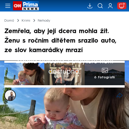
Domů
Krimi
Nehody
Zemřela, aby její dcera mohla žít.
Ženu s ročním dítětem srazilo auto,
ze slov kamarádky mrazí
Žádná položka z playlistu není
dostupná.
6 fotografií
Alexandr Božilov
2. srp 2025, 07:28
K tragické události došlo ve městě Holly
Township v americkém státě Michigan.