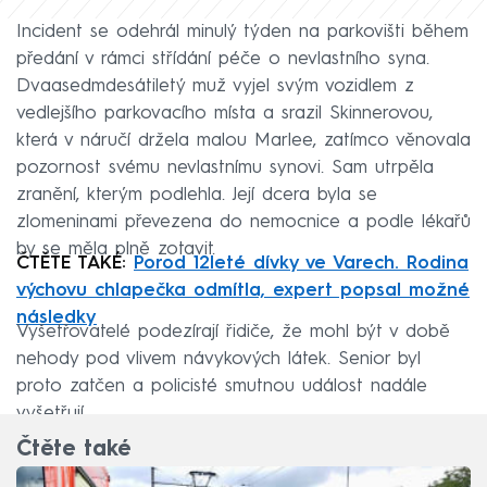
Incident se odehrál minulý týden na parkovišti během
předání v rámci střídání péče o nevlastního syna.
Dvaasedmdesátiletý muž vyjel svým vozidlem z
vedlejšího parkovacího místa a srazil Skinnerovou,
která v náručí držela malou Marlee, zatímco věnovala
pozornost svému nevlastnímu synovi. Sam utrpěla
zranění, kterým podlehla. Její dcera byla se
zlomeninami převezena do nemocnice a podle lékařů
by se měla plně zotavit.
ČTĚTE TAKÉ:
Porod 12leté dívky ve Varech. Rodina
výchovu chlapečka odmítla, expert popsal možné
následky
Vyšetřovatelé podezírají řidiče, že mohl být v době
nehody pod vlivem návykových látek. Senior byl
proto zatčen a policisté smutnou událost nadále
vyšetřují.
Čtěte také