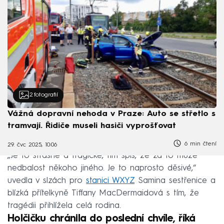
2
fotografií
Vážná dopravní nehoda v Praze: Auto se střetlo s
tramvají. Řidiče museli hasiči vyprošťovat
6 min čtení
29. čvc 2025, 10:06
„Je to strašné a tragické, tím spíš, že za to může
nedbalost někoho jiného. Je to naprosto děsivé,“
uvedla v slzách pro
stanici WXYZ
Samina sestřenice a
blízká přítelkyně Tiffany MacDermaidová s tím, že
tragédii přihlížela celá rodina.
Holčičku chránila do poslední chvíle, říká