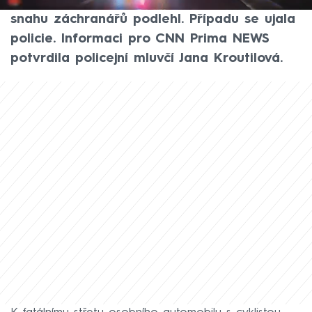
utrpěl cyklista vážná zranění, kterým i přes
snahu záchranářů podlehl. Případu se ujala
policie. Informaci pro CNN Prima NEWS
potvrdila policejní mluvčí Jana Kroutilová.