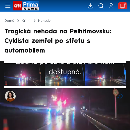
Domů
Krimi
Nehody
Tragická nehoda na Pelhřimovsku:
Cyklista zemřel po střetu s
automobilem
Žádná položka z playlistu není
dostupná.
Dominika Fuchsová
14. led 2026, 22:05
K tragické nehodě došlo ve středu večer na
Pelhřimovsku. Po střetu s osobním autem