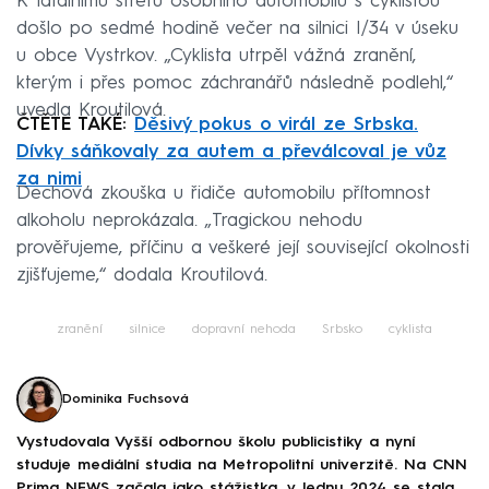
K fatálnímu střetu osobního automobilu s cyklistou
došlo po sedmé hodině večer na silnici I/34 v úseku
u obce Vystrkov. „Cyklista utrpěl vážná zranění,
kterým i přes pomoc záchranářů následně podlehl,“
uvedla Kroutilová.
ČTĚTE TAKÉ:
Děsivý pokus o virál ze Srbska.
Dívky sáňkovaly za autem a převálcoval je vůz
za nimi
Dechová zkouška u řidiče automobilu přítomnost
alkoholu neprokázala. „Tragickou nehodu
prověřujeme, příčinu a veškeré její související okolnosti
zjišťujeme,“ dodala Kroutilová.
zranění
silnice
dopravní nehoda
Srbsko
cyklista
Dominika Fuchsová
Vystudovala Vyšší odbornou školu publicistiky a nyní
studuje mediální studia na Metropolitní univerzitě. Na CNN
Prima NEWS začala jako stážistka, v lednu 2024 se stala