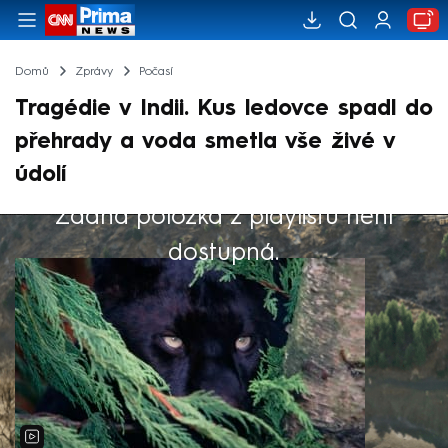
Domů
Zprávy
Počasí
Tragédie v Indii. Kus ledovce spadl do
přehrady a voda smetla vše živé v
údolí
Žádná položka z playlistu není
Výběr redakce
dostupná.