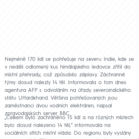
Nejméně 170 lidí se pohřešuje na severu Indie, kde se
v neděli odlomený kus himálajského ledovce zřítil do
místní přehrady, což způsobilo záplavy. Záchranné
týmy dosud nalezly 14 těl. Informovala o tom dnes
agentura AFP s odvoláním na úřady severoindického
státu Uttarákhand. Většina pohřešovaných jsou
zaměstnanci dvou vodních elektráren, napsal
zpravodajských server BBC.
„Celkem bylo zachráněno 15 lidí a na různých místech
bylo dosud nalezeno 14 těl,“ informovala na
sociálních sítích místní vláda. Do regionu byly vyslány