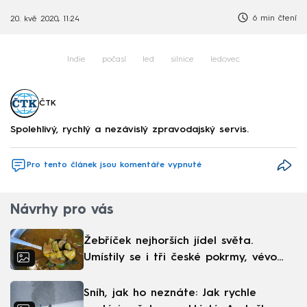
6 min čtení
20. kvě 2020, 11:24
Indie
počasí
led
silnice
ledovec
ČTK
Spolehlivý, rychlý a nezávislý zpravodajský servis.
Pro tento článek jsou komentáře vypnuté
Návrhy pro vás
Žebříček nejhorších jídel světa.
Umístily se i tři české pokrmy, vévodí
skandinávská kuchyně
Sníh, jak ho neznáte: Jak rychle