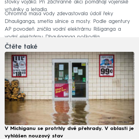
stovky vojáků. Při záchranné akci pomáhají vojenské
vrtulníky a letadla.
Ohromná masa vody zdevastovala údolí řeky
Dhauliganga, smetla silnice a mosty. Podle agentury
AP povodeň zničila vodní elektrárnu Rišiganga a
vodní elektrárnu Dhauliganga poškodila.
Čtěte také
V Michiganu se protrhly dvě přehrady. V oblasti je
vyhlášen nouzový stav