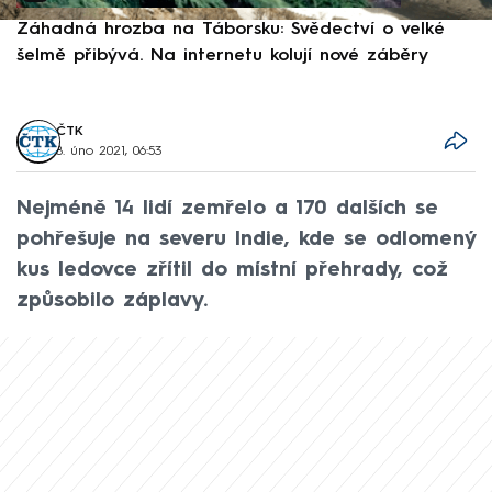
Záhadná hrozba na Táborsku: Svědectví o velké
S
šelmě přibývá. Na internetu kolují nové záběry
d
ČTK
8. úno 2021, 06:53
Nejméně 14 lidí zemřelo a 170 dalších se
pohřešuje na severu Indie, kde se odlomený
kus ledovce zřítil do místní přehrady, což
způsobilo záplavy.