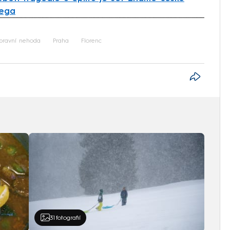
lega
iled to fetch
pravní nehoda
Praha
Florenc
31
fotografií