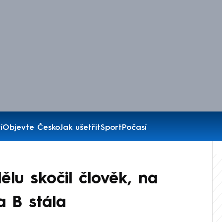
í
Objevte Česko
Jak ušetřit
Sport
Počasí
lu skočil člověk, na
a B stála