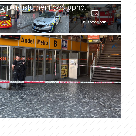
 playlistu není dostupná.
8 fotografií
ntru Prahy ve čtvrtek v podvečer v obou
raha pod soupravu. Omezení v úseku mezi
ncí trvalo zhruba dvě hodiny.