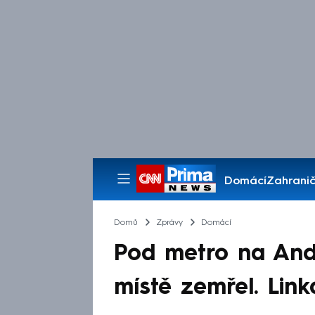
Domácí
Zahranič
Pořady
Domů
Zprávy
Domácí
Pod metro na Andě
místě zemřel. Link