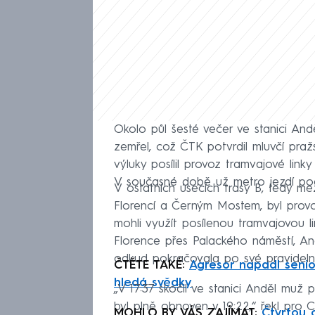
Okolo půl šesté večer ve stanici Andě
zemřel, což ČTK potvrdil mluvčí pra
výluky posílil provoz tramvajové linky
V současné době už metro jezdí podl
V ostatních úsecích trasy B, tedy m
Florencí a Černým Mostem, byl provo
mohli využít posílenou tramvajovou l
Florence přes Palackého náměstí, An
odkud pokračovala po své pravideln
ČTĚTE TAKÉ:
Agresor napadl senio
hledá svědky
„V 17:37 skočil ve stanici Anděl muž 
byl plně obnoven v 19:22,“ řekl pro
MOHLO BY VÁS ZAJÍMAT:
Čtvrtou 