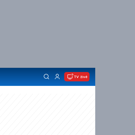
TV živě