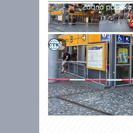
Žádná položka z
ČTK
,
Tomáš Pokstefel
Akt. 18. čvn 2026, 19:52
• 18. čvn 2026, 19:41
Provoz metra na lince B v ce
směrech zastavil skok sebev
Smíchovským nádražím a Flore