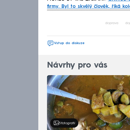
firmy. Byl to skvělý člověk, říká ko
Fa
doprava
do
Vstup do diskuze
Návrhy pro vás
5
fotografií