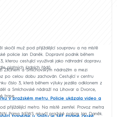
l skočil muž pod přijíždějící soupravu a na místě
žské policie Jan Daněk. Dopravní podnik během
 3, kterou cestující využívali jako náhradní dopravu.
e platných jízdních řádů.
ezi Zličínem a Smíchovským nádražím a mezi
z po celou dobu zachován. Cestující v centru
inku číslo 3, která během výluky jezdila odklonem z
děl a Smíchovské nádraží na Lihovar a Dvorce,
é trase.
rku v pražském metru. Policie ukázala video a
pod přijíždějící metro. Na místě zemřel. Provoz metra
 CNN Prima NEWS mluvčí pražské policie Jan Daněk.
obětí tragédie u Splitu je šéf známé české