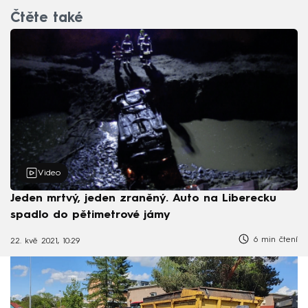
Čtěte také
Video
Jeden mrtvý, jeden zraněný. Auto na Liberecku
spadlo do pětimetrové jámy
6 min čtení
22. kvě 2021, 10:29