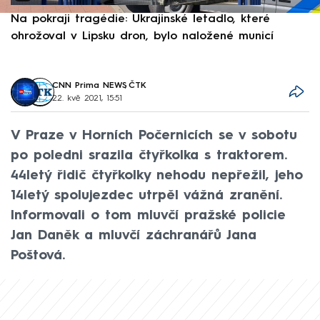
Na pokraji tragédie: Ukrajinské letadlo, které
P
ohrožoval v Lipsku dron, bylo naložené municí
e
CNN Prima NEWS
,
ČTK
22. kvě 2021, 15:51
V Praze v Horních Počernicích se v sobotu
po poledni srazila čtyřkolka s traktorem.
44letý řidič čtyřkolky nehodu nepřežil, jeho
14letý spolujezdec utrpěl vážná zranění.
Informovali o tom mluvčí pražské policie
Jan Daněk a mluvčí záchranářů Jana
Poštová.