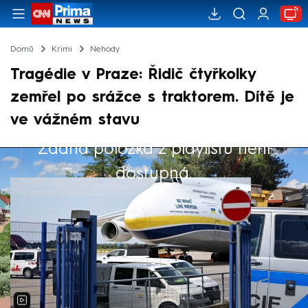
Domů
Krimi
Nehody
Tragédie v Praze: Řidič čtyřkolky
zemřel po srážce s traktorem. Dítě je
ve vážném stavu
Žádná položka z playlistu není
Výběr redakce
dostupná.