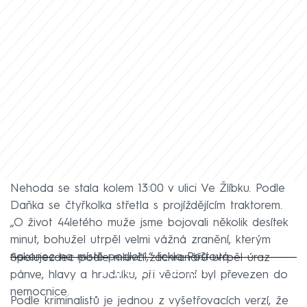
Nehoda se stala kolem 13:00 v ulici Ve Žlíbku. Podle
Daňka se čtyřkolka střetla s projíždějícím traktorem.
„O život 44letého muže jsme bojovali několik desítek
minut, bohužel utrpěl velmi vážná zranění, kterým
nakonec na místě podlehl,“ řekla Poštová.
Spolujezdec podle mluvčí záchranářů utrpěl úraz
Failed to fetch
pánve, hlavy a hrudníku, při vědomí byl převezen do
nemocnice.
Podle kriminalistů je jednou z vyšetřovacích verzí, že