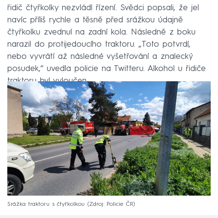
řidič čtyřkolky nezvládl řízení. Svědci popsali, že jel
navíc příliš rychle a těsně před srážkou údajně
čtyřkolku zvednul na zadní kola. Následně z boku
narazil do protijedoucího traktoru. „Toto potvrdí,
nebo vyvrátí až následné vyšetřování a znalecký
posudek,“ uvedla policie na Twitteru. Alkohol u řidiče
traktoru byl vyloučen.
Srážka traktoru s čtyřkolkou
Zdroj: Policie ČR