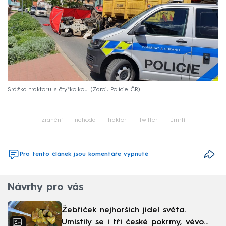
Srážka traktoru s čtyřkolkou
Zdroj: Policie ČR
zranění
nehoda
traktor
Twitter
úmrtí
Pro tento článek jsou komentáře vypnuté
Návrhy pro vás
Žebříček nejhorších jídel světa.
Umístily se i tři české pokrmy, vévodí