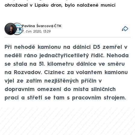
ohrožoval v Lipsku dron, bylo naložené municí
e
Pavlína Švarcová
,
ČTK
7. čvn 2020, 13:29
Při nehodě kamionu na dálnici D5 zemřel v
neděli ráno jednačtyřicetiletý řidič. Nehoda
se stala na 51. kilometru dálnice ve směru
na Rozvadov. Cizinec za volantem kamionu
vjel ze zatím nezjištěných příčin v
dopravním omezení do místa silničních
prací a střetl se tam s pracovním strojem.