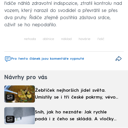
řidiče náhlá zdravotní indispozice, ztratil kontrolu nad
vozem, který narazil do svodidel a převrátil se přes
dva pruhy. Řidiče zřejmě postihla zástava srdce,
oživit se ho nepodařilo.
nehoda
dálnice
náklad
havárie
řidič
Pro tento článek jsou komentáře vypnuté
Návrhy pro vás
Žebříček nejhorších jídel světa.
Umístily se i tři české pokrmy, vévodí
skandinávská kuchyně
Sníh, jak ho neznáte: Jak rychle
padá i z čeho se skládá. A vločky
nejsou bílé