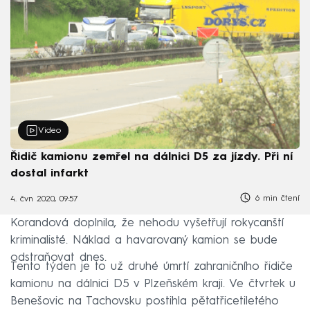
Video
Řidič kamionu zemřel na dálnici D5 za jízdy. Při ní
dostal infarkt
6 min čtení
4. čvn 2020, 09:57
Korandová doplnila, že nehodu vyšetřují rokycanští
kriminalisté. Náklad a havarovaný kamion se bude
odstraňovat dnes.
Tento týden je to už druhé úmrtí zahraničního řidiče
kamionu na dálnici D5 v Plzeňském kraji. Ve čtvrtek u
Benešovic na Tachovsku postihla pětatřicetiletého