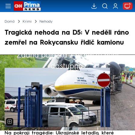
Domů
Krimi
Nehody
Tragická nehoda na D5: V neděli ráno
zemřel na Rokycansku řidič kamionu
Žádná položka z playlistu není
Výběr redakce
dostupná.
Na pokraji tragédie: Ukrajinské letadlo, které
P