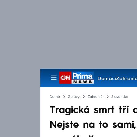
Domácí
Zahranič
Pořady
Domů
Zprávy
Zahraničí
Slovensko
Tragická smrt tří 
Nejste na to sami