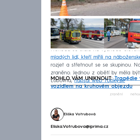
Nehoda se stala na východě Sloven
mladých lidí, kteří mířili na nábožensk
rozjet a střetnout se se skupinou. N
zraněno. Jednou z obětí by měla být
MOHLO VÁM UNIKNOUT:
Tragédie 
Ľubovňa,
napsal web Topky.sk.
vozidlem na kruhovém objezdu
Fa
zranění
neho
Eliška Votrubová
Eliska.Votrubova@iprima.cz