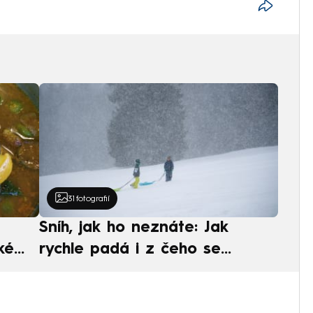
31
fotografií
Sníh, jak ho neznáte: Jak
ké
rychle padá i z čeho se
ská
skládá. A vločky nejsou bílé