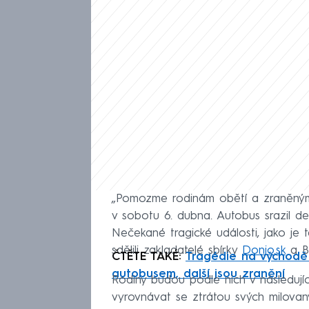
„Pomozme rodinám obětí a zraněným
v sobotu 6. dubna. Autobus srazil dese
Nečekané tragické události, jako je 
sdělili zakladatelé sbírky
Donio.sk
a Bi
ČTĚTE TAKÉ:
Tragédie na východě 
autobusem, další jsou zranění
Rodiny budou podle nich v následuj
vyrovnávat se ztrátou svých milovan