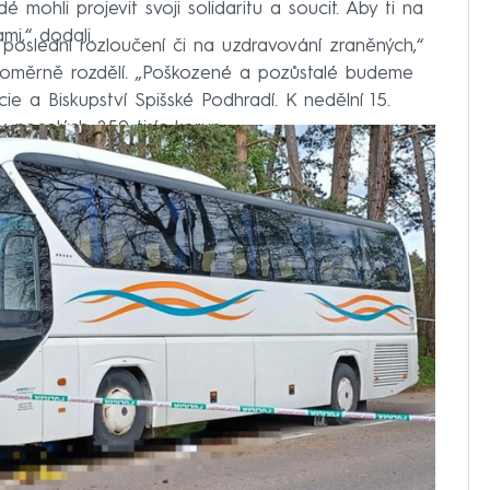
dé mohli projevit svoji solidaritu a soucit. Aby ti na
mi,“ dodali.
poslední rozloučení či na uzdravování zraněných,“
vnoměrně rozdělí. „Poškozené a pozůstalé budeme
ie a Biskupství Spišské Podhradí. K nedělní 15.
 necelých 250 tisíc korun.