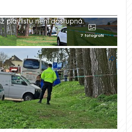
 playlistu není dostupná.
7 fotografií
 dívek, které v sobotu přišly o život při
Podhradí, se dočkaly vlny podpory –
ozme jim alespoň trochu zvládnout toto
nce rovnoměrně rozdělíme mezi rodiny
dle webu Topky.sk zakladatelé sbírky.