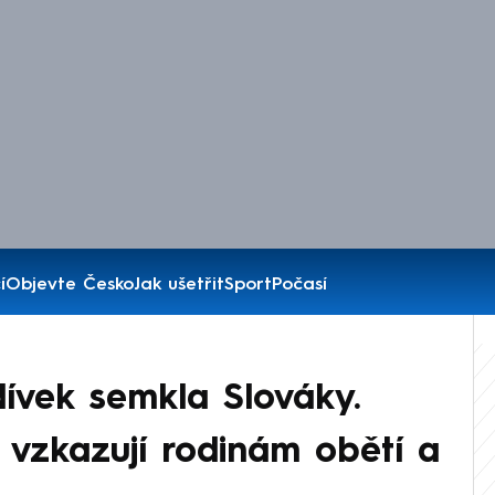
í
Objevte Česko
Jak ušetřit
Sport
Počasí
dívek semkla Slováky.
, vzkazují rodinám obětí a