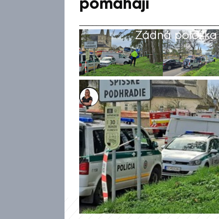
pomáhají
Žádná položka z
Eliška Votrubová
7. dub 2024, 20:34
Rodiny zraněných a tří mladých
tragické nehodě u Spišského 
vznikla pro ně i sbírka. „Pom
náročné období. Všechny fina
obětí a zraněných,“ uvedli po