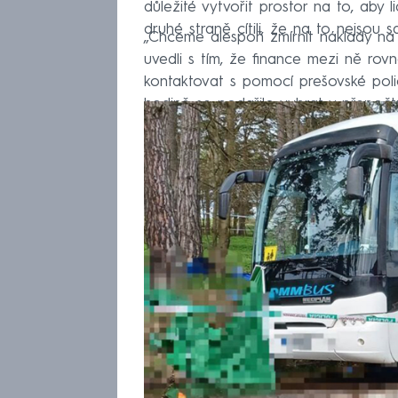
důležité vytvořit prostor na to, aby li
druhé straně cítili, že na to nejsou sa
„Chceme alespoň zmírnit náklady na 
uvedli s tím, že finance mezi ně ro
kontaktovat s pomocí prešovské polic
hodině se podařilo vybrat v přepočtu