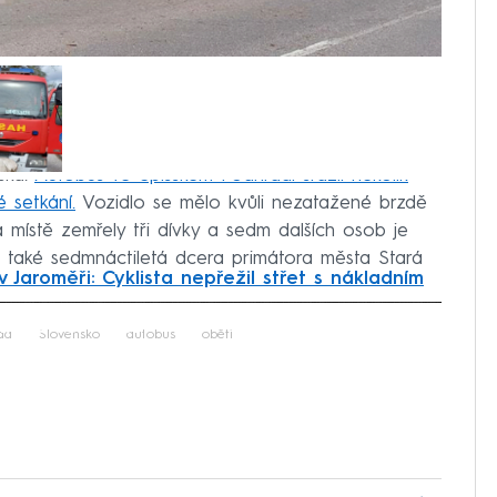
ska.
Autobus ve Spišském Podhradí srazil několik
é setkání.
Vozidlo se mělo kvůli nezatažené brzdě
a místě zemřely tři dívky a sedm dalších osob je
 také sedmnáctiletá dcera primátora města Stará
v Jaroměři: Cyklista nepřežil střet s nákladním
iled to fetch
da
Slovensko
autobus
oběti