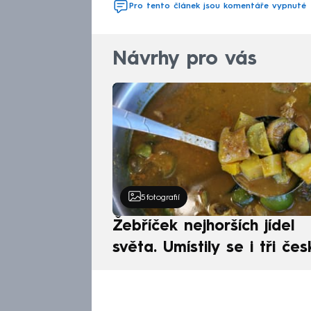
Pro tento článek jsou komentáře vypnuté
Návrhy pro vás
5
fotografií
Žebříček nejhorších jídel
světa. Umístily se i tři čes
pokrmy, vévodí skandináv
kuchyně