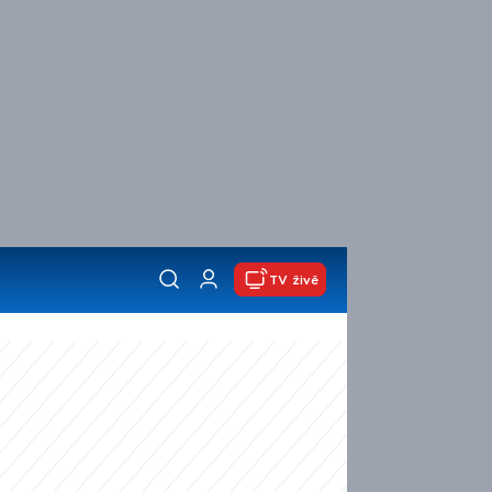
TV živě