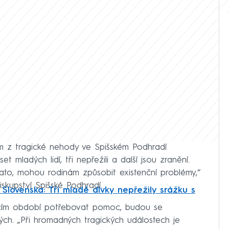
 z tragické nehody ve Spišském Podhradí
t mladých lidí, tři nepřežili a další jsou zranění.
tato, mohou rodinám způsobit existenční problémy,“
skupství Spišské Podhradí.
Slovenska: Tři mladé dívky nepřežily srážku s
ícím období potřebovat pomoc, budou se
ých. „Při hromadných tragických událostech je