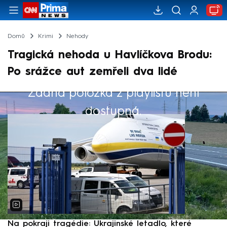
Domů
Krimi
Nehody
Tragická nehoda u Havlíčkova Brodu:
Po srážce aut zemřeli dva lidé
Žádná položka z playlistu není
Výběr redakce
dostupná.
Na pokraji tragédie: Ukrajinské letadlo, které
P