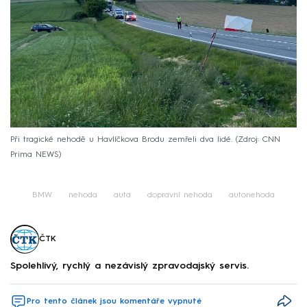
Při tragické nehodě u Havlíčkova Brodu zemřeli dva lidé.
Zdroj: CNN
Prima NEWS
BMW
nehoda
auta
dopravní nehoda
autonehoda
ČTK
Spolehlivý, rychlý a nezávislý zpravodajský servis.
Pro tento článek jsou komentáře vypnuté