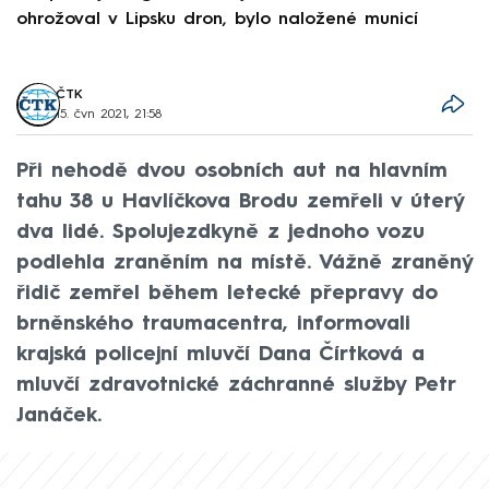
ohrožoval v Lipsku dron, bylo naložené municí
e
ČTK
15. čvn 2021, 21:58
Při nehodě dvou osobních aut na hlavním
tahu 38 u Havlíčkova Brodu zemřeli v úterý
dva lidé. Spolujezdkyně z jednoho vozu
podlehla zraněním na místě. Vážně zraněný
řidič zemřel během letecké přepravy do
brněnského traumacentra, informovali
krajská policejní mluvčí Dana Čírtková a
mluvčí zdravotnické záchranné služby Petr
Janáček.