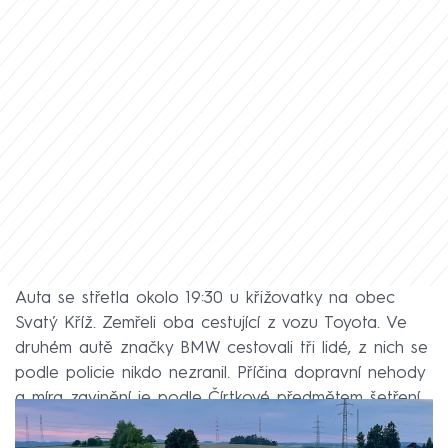
Auta se střetla okolo 19:30 u křižovatky na obec
Svatý Kříž. Zemřeli oba cestující z vozu Toyota. Ve
druhém autě značky BMW cestovali tři lidé, z nich se
podle policie nikdo nezranil. Příčina dopravní nehody
a míra zavinění je podle Čírtkové předmětem šetření.