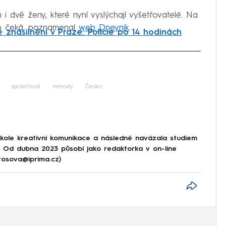
i dvě ženy, které nyní vyslýchají vyšetřovatelé. Na
ále čeká, poznamenal
web Dnevnik
.
znásilnění v Praze. Policie po 14 hodinách
iled to fetch
společnost
nehody
Česko
škole kreativní komunikace a následně navázala studiem
e. Od dubna 2023 působí jako redaktorka v on-line
tosova@iprima.cz)