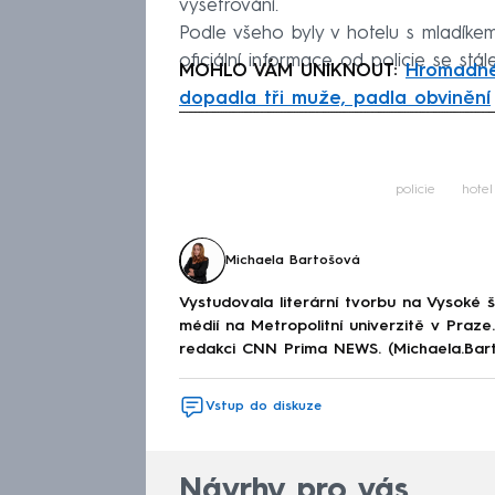
vyšetřování.
Podle všeho byly v hotelu s mladíkem 
oficiální informace od policie se st
MOHLO VÁM UNIKNOUT:
Hromadné 
dopadla tři muže, padla obvinění
Fa
policie
hotel
Michaela Bartošová
Vystudovala literární tvorbu na Vysoké 
médií na Metropolitní univerzitě v Praz
redakci CNN Prima NEWS. (Michaela.Bar
Vstup do diskuze
Návrhy pro vás