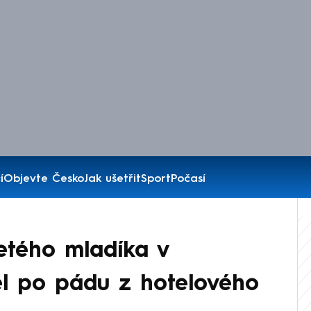
í
Objevte Česko
Jak ušetřit
Sport
Počasí
letého mladíka v
el po pádu z hotelového