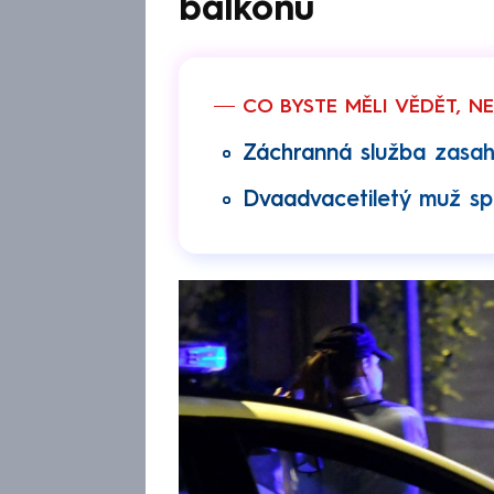
balkonu
CO BYSTE MĚLI VĚDĚT, N
Záchranná služba zasaho
Dvaadvacetiletý muž sp