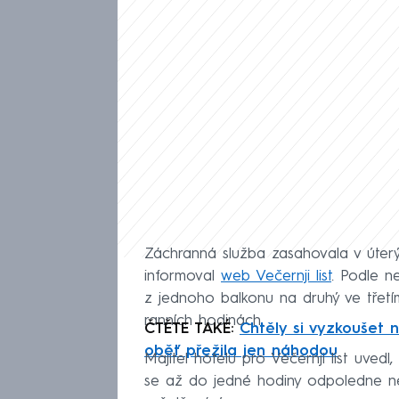
Záchranná služba zasahovala v úterý 
informoval
web Večernji list
. Podle ne
z jednoho balkonu na druhý ve třetí
ranních hodinách.
ČTĚTE TAKÉ:
Chtěly si vyzkoušet 
oběť přežila jen náhodou
Majitel hotelu pro Večernji list uved
se až do jedné hodiny odpoledne nem