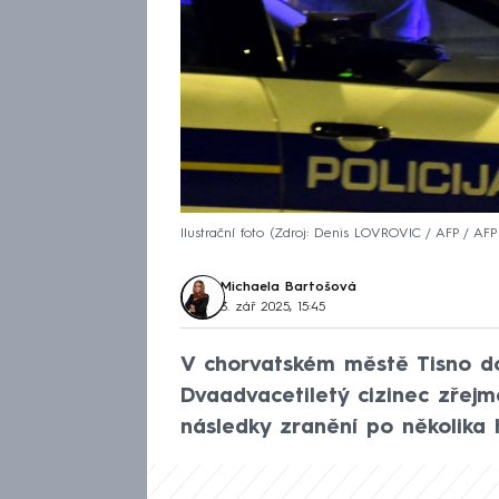
Ilustrační foto
Zdroj: Denis LOVROVIC / AFP / AFP 
Michaela Bartošová
3. zář 2025, 15:45
V chorvatském městě Tisno doš
Dvaadvacetiletý cizinec zřej
následky zranění po několika h