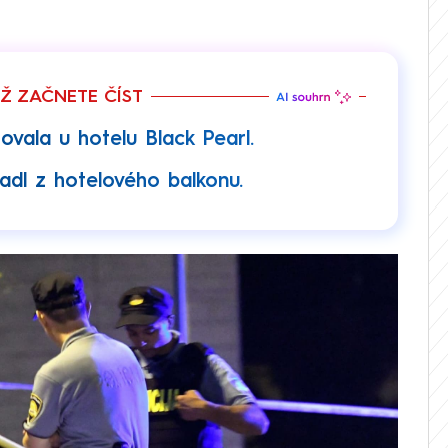
EŽ ZAČNETE ČÍST
vala u hotelu Black Pearl.
adl z hotelového balkonu.