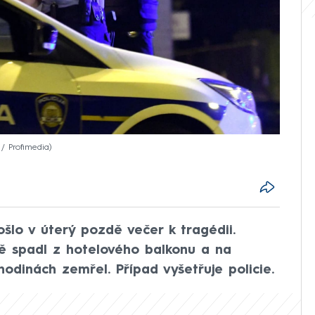
/ Profimedia
lo v úterý pozdě večer k tragédii.
mě spadl z hotelového balkonu a na
odinách zemřel. Případ vyšetřuje policie.