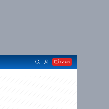
TV živě