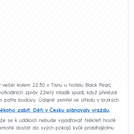
večer kolem 22:30 v Tisnu u hotelu Black Pearl,
oficiálních zpráv 22letý mladík spadl, když přelézal
m patře budovy. Údajně zemřel ve středu v brzkých
někoho zabít. Děti v Česku plánovaly vraždu,
l, že se k události nebude vyjadřovat. Někteří hosté
ohli dostat do svých pokojů kvůli probíhajícímu