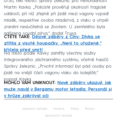
01:30, řekl mluvčí Správy železnic pro mimořádnosti
Martin Kavka. „Policisté prověřují okolnosti tragické
události, při níž zřejmě při jízdě mezi vagony vypadl
mladík, respektive osoba mladistvá, z vlaku a utrpěl
zranění neslučitelná se životem. U zemřelého byla
nařízena soudní pitva,“ dodal Truxa.
ČTĚTE TAKÉ:
Děsivé záběry z Číny: Dívka se
zřítila z visuté houpačky. „Není to utažené,“
křičela před smrtí
Na místo podle Kavky zamířily všechny složky
Integrovaného záchranného systému, včetně hasičů
Správy železnic. „Prvotní informací byl pád osoby po
jízdě na vnější části vagonu vlaku do kolejiště,“
popsal Kavka.
MOHLO VÁM UNIKNOUT:
Nové záběry ukazují, jak
muže nasál v Bergamu motor letadla. Personál si
v hrůze zakrýval oči
Failed to fetch
dopravní nehoda
havárie
Praha
Říčany
železniční nehoda