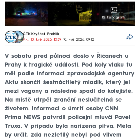
15 fotografií
ČTK
,
Kryštof Prchlík
Akt. 10. kvě 2026, 10:39
• 10. kvě 2026, 09:12
V sobotu před půlnocí došlo v Říčanech u
Prahy k tragické události. Pod koly vlaku tu
měl podle informací zpravodajské agentury
Aktu skončit šestnáctiletý mladík, který jel
mezi vagony a následně spadl do kolejiště.
Na místě utrpěl zranění neslučitelná se
životem. Informaci o úmrtí osoby CNN
Prima NEWS potvrdil policejní mluvčí Pavel
Truxa. V případu byla nařízena pitva. Měla
by určit, zda nezletilý nebyl pod vlivem