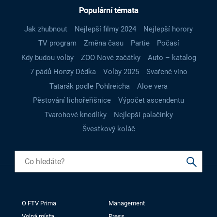
Populární témata
Jak zhubnout
Nejlepší filmy 2024
Nejlepší horory
TV program
Změna času
Partie
Počasí
Kdy budou volby
ZOO Nové začátky
Auto – katalog
7 pádů Honzy Dědka
Volby 2025
Svařené víno
Tatarák podle Pohlreicha
Aloe vera
Pěstování lichořeřišnice
Výpočet ascendentu
Tvarohové knedlíky
Nejlepší palačinky
Švestkový koláč
O FTV Prima
Management
Volná místa
Press