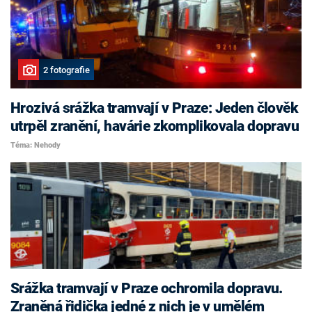
2 fotografie
Hrozivá srážka tramvají v Praze: Jeden člověk
utrpěl zranění, havárie zkomplikovala dopravu
Téma: Nehody
Srážka tramvají v Praze ochromila dopravu.
Zraněná řidička jedné z nich je v umělém