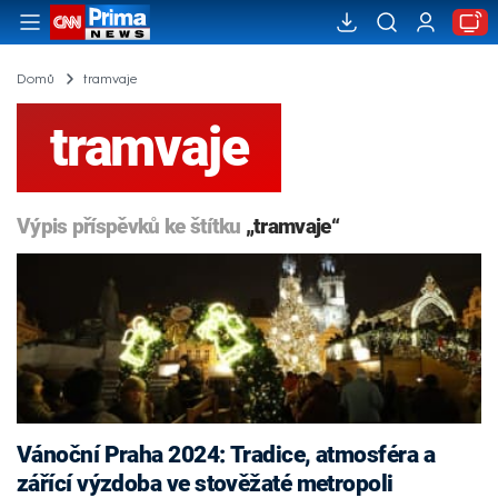
Domů
tramvaje
tramvaje
Výpis příspěvků ke štítku
„tramvaje“
Vánoční Praha 2024: Tradice, atmosféra a
zářící výzdoba ve stověžaté metropoli