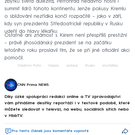
zbytku světa důležitá, Petrohrad nedávno hostil i
summit lídrů tohoto kontinentu. Jenže pokusy Kremlu
o sbližování nezřídka končí rozpačitě – jako v září,
kdy syn prezidenta Středoafrické republiky v Rusku
udeřil do hlavy lékařku.
Ostatně ani známost s Kiirem není přespříliš prestižní
– právě jihosúdánský prezident se na začátku
letošního roku proslavil tím, že se při jiné oficiální akci
pomočil.
Vladimir Putin
trapas
izolace
Rusko
sluchátko
CNN Prima NEWS
Díky úzké spolupráci redakcí online a TV zpravodajství
vám přinášíme desítky reportáží i v textové podobě, které
můžete sledovat v televizi, na webu, sociálních sítích nebo
v HbbTV.
Pro tento článek jsou komentáře vypnuté