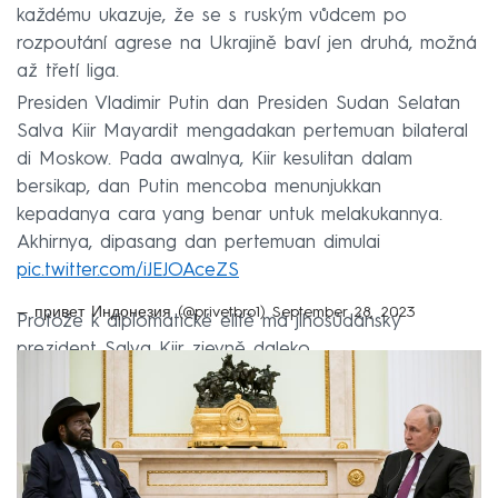
každému ukazuje, že se s ruským vůdcem po
rozpoutání agrese na Ukrajině baví jen druhá, možná
až třetí liga.
Presiden Vladimir Putin dan Presiden Sudan Selatan
Salva Kiir Mayardit mengadakan pertemuan bilateral
di Moskow. Pada awalnya, Kiir kesulitan dalam
bersikap, dan Putin mencoba menunjukkan
kepadanya cara yang benar untuk melakukannya.
Akhirnya, dipasang dan pertemuan dimulai
pic.twitter.com/iJEJOAceZS
— привет Индонезия (@privetbro1)
September 28, 2023
Protože k diplomatické elitě má jihosúdánský
prezident Salva Kiir zjevně daleko.