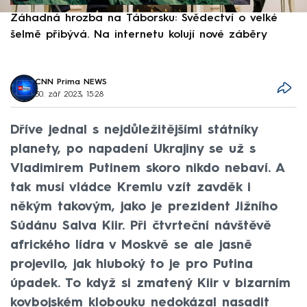
Záhadná hrozba na Táborsku: Svědectví o velké
S
šelmě přibývá. Na internetu kolují nové záběry
d
CNN Prima NEWS
30. zář 2023, 15:28
Dříve jednal s nejdůležitějšími státníky
planety, po napadení Ukrajiny se už s
Vladimirem Putinem skoro nikdo nebaví. A
tak musí vládce Kremlu vzít zavděk i
někým takovým, jako je prezident Jižního
Súdánu Salva Kiir. Při čtvrteční návštěvě
afrického lídra v Moskvě se ale jasně
projevilo, jak hluboký to je pro Putina
úpadek. To když si zmatený Kiir v bizarním
kovbojském klobouku nedokázal nasadit