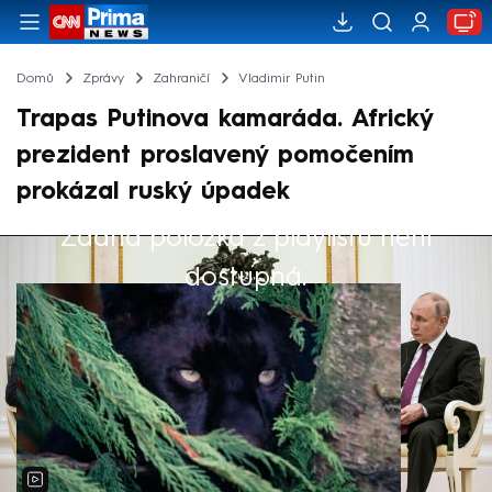
Domů
Zprávy
Zahraničí
Vladimir Putin
Trapas Putinova kamaráda. Africký
prezident proslavený pomočením
prokázal ruský úpadek
Žádná položka z playlistu není
Výběr redakce
dostupná.