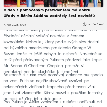
Video s pomočeným prezidentem má dohru.
Úřady v Jižním Súdánu zadržely šest novinářů
6 min čtení
7. led 2023, 19:25
Dvaasedmdesátiletý představitel kmene Dinka i na
čtvrteční oficiální setkání nakráčel v černém
kovbojském klobouku, který podle svých slov dostal
od bývalého amerického prezidenta George W.
Bushe. Jenže to ještě nebylo to nejhorší. Následně se
totiž před překvapeným Putinem předvedl jako kopie
Mr. Beana či Charlieho Chaplina, protože si
nedokázal nandat sluchátko k tlumočení.
Bezradně si s ním chvíli pohrával, dokonce mu spadlo
na zem. Putin se nejdřív shovívavě usmíval, po
nekonečných vteřinách trapného představení však
jeho tvář zkameněla. Kiirovi musel s použitím techniky
pomoci až člen jeho delegace.
Pro Putina je Afrika vzhledem k ruskému odříznutí od