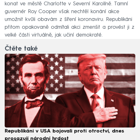
konat ve městě Charlotte v Severní Karolíně. Tamní
guvernér Roy Cooper však nechtěl konání akce
umožnit kvůli obavám z šíření koronaviru. Republikáni
přitom opakovaně odmítali akci zmenšit a provést ji z
velké části virtuálně, jak učiní demokraté.
Čtěte také
Republikáni v USA bojovali proti otroctví, dnes
prosazují národní hrdost