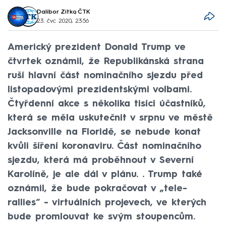
Dalibor Zítko
,
ČTK
23. čvc 2020, 23:56
Americký prezident Donald Trump ve
čtvrtek oznámil, že Republikánská strana
ruší hlavní část nominačního sjezdu před
listopadovými prezidentskými volbami.
Čtyřdenní akce s několika tisíci účastníků,
která se měla uskutečnit v srpnu ve městě
Jacksonville na Floridě, se nebude konat
kvůli šíření koronaviru. Část nominačního
sjezdu, která má proběhnout v Severní
Karolíně, je ale dál v plánu. . Trump také
oznámil, že bude pokračovat v „tele-
rallies“ - virtuálních projevech, ve kterých
bude promlouvat ke svým stoupencům.