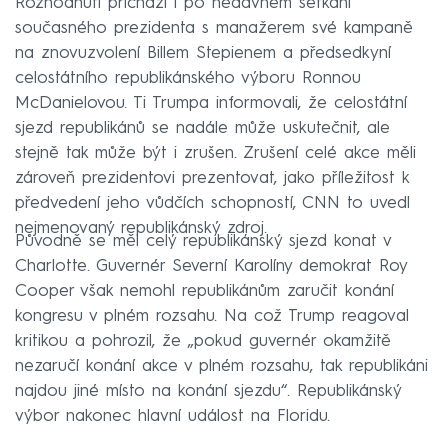
Rozhodnutí přichází i po nedávném setkání
současného prezidenta s manažerem své kampaně
na znovuzvolení Billem Stepienem a předsedkyní
celostátního republikánského výboru Ronnou
McDanielovou. Ti Trumpa informovali, že celostátní
sjezd republikánů se nadále může uskutečnit, ale
stejně tak může být i zrušen. Zrušení celé akce měli
zároveň prezidentovi prezentovat, jako příležitost k
předvedení jeho vůdčích schopností, CNN to uvedl
nejmenovaný republikánský zdroj.
Původně se měl celý republikánský sjezd konat v
Charlotte. Guvernér Severní Karolíny demokrat Roy
Cooper však nemohl republikánům zaručit konání
kongresu v plném rozsahu. Na což Trump reagoval
kritikou a pohrozil, že „pokud guvernér okamžitě
nezaručí konání akce v plném rozsahu, tak republikáni
najdou jiné místo na konání sjezdu“. Republikánský
výbor nakonec hlavní událost na Floridu.