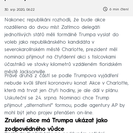
6 min čtení
30. srp 2020, 06:22
Nakonec republikáni rozhodli, že bude akce
rozdělena do dvou míst. Zatímco delegáti
jednotlivých států měli formálně Trumpa vyslat do
voleb jako republikánského kandidáta v
severokarolínském městě Charlotte, prezident měl
nominaci přijmout na čtyřdenní akci s tisícovkami
účastníků ve stovky kilometrů vzdáleném floridském
městě Jacksonville.
Právě druhá z částí se podle Trumpova vyjádření
nebude kvůli šíření koronaviru konat. Akce v Charlotte,
která má trvat jen čtyři hodiny, je ale dál v plánu.
Uskuteční se 24. srpna. Nominaci chce Trump
přijmout „alternativní“ formou, podle agentury AP by
mohl být jeho projev přenášen on-line.
Zrušení akce má Trumpa ukázat jako
zodpovědného vůdce