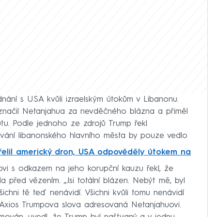
dnání s USA kvůli izraelským útokům v Libanonu.
označil Netanjahua za nevděčného blázna a přiměl
útu. Podle jednoho ze zdrojů Trump řekl
ování libanonského hlavního města by pouze vedlo
třelil americký dron, USA odpověděly útokem na
vi s odkazem na jeho korupční kauzu řekl, že
 před vězením. „Jsi totální blázen. Nebýt mě, byl
šichni tě teď nenávidí. Všichni kvůli tomu nenávidí
u Axios Trumpova slova adresovaná Netanjahuovi.