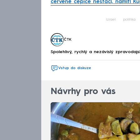
červené čepice nestačí, namítl K
Fa
Izrael
politika
ČTK
Spolehlivý, rychlý a nezávislý zpravodajs
Vstup do diskuze
Návrhy pro vás