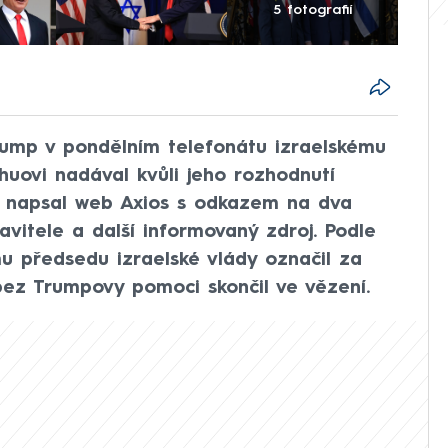
5 fotografií
ump v pondělním telefonátu izraelskému
uovi nadával kvůli jeho rozhodnutí
u, napsal web Axios s odkazem na dva
vitele a další informovaný zdroj. Podle
u předsedu izraelské vlády označil za
bez Trumpovy pomoci skončil ve vězení.