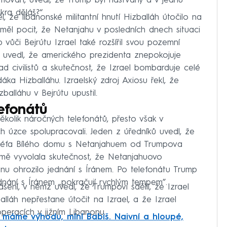
rmován, uvedl, že Trump byl naštvaný a v jednu
akra děláš?“
 že libanonské militantní hnutí Hizballáh útočilo na
e měl pocit, že Netanjahu v posledních dnech situaci
vůči Bejrútu Izrael také rozšířil svou pozemní
oj uvedl, že amerického prezidenta znepokojuje
d civilistů a skutečnost, že Izrael bombarduje celé
ka Hizballáhu. Izraelský zdroj Axiosu řekl, že
alláhu v Bejrútu upustil.
lefonátů
ěkolik náročných telefonátů, přesto však v
ch úzce spolupracovali. Jeden z úředníků uvedl, že
ů šéfa Bílého domu s Netanjahuem od Trumpova
jmě vyvolala skutečnost, že Netanjahuovo
onu ohrozilo jednání s Íránem. Po telefonátu Trump
ednání s Íránem „pokračují rychlým tempem”.
šení, v němž uvedl, že Trumpovi sdělil, že Izrael
alláh nepřestane útočit na Izrael, a že Izrael
eracích v jižním Libanonu.
máme výhodu, míní Babiš. Naivní a hloupé,