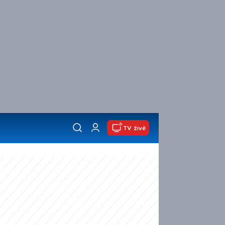
TV živě