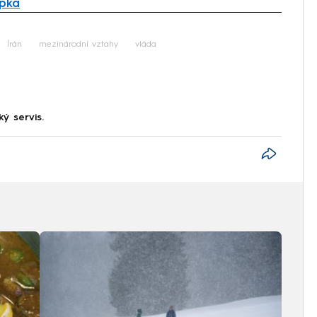
upka
iled to fetch
Írán
mezinárodní vztahy
vláda
ký servis.