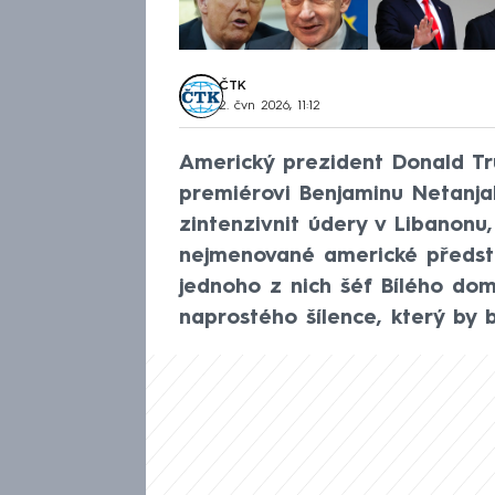
ČTK
2. čvn 2026, 11:12
Americký prezident Donald Tr
premiérovi Benjaminu Netanjah
zintenzivnit údery v Libanon
nejmenované americké předsta
jednoho z nich šéf Bílého dom
naprostého šílence, který by 