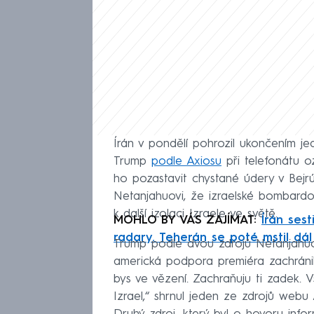
Írán v pondělí pohrozil ukončením je
Trump
podle Axiosu
při telefonátu 
ho pozastavit chystané údery v Bejr
Netanjahuovi, že izraelské bombard
k další izolaci Izraele ve světě.
MOHLO BY VÁS ZAJÍMAT:
Írán ses
radary. Teherán se poté mstil dál
Trump podle dvou zdrojů Netanjahuo
americká podpora premiéra zachránila
bys ve vězení. Zachraňuju ti zadek. V
Izrael,“ shrnul jeden ze zdrojů web