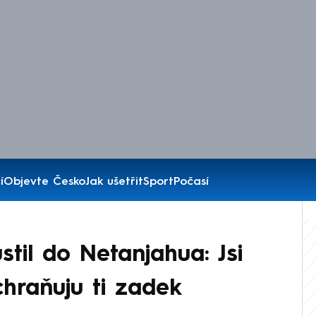
í
Objevte Česko
Jak ušetřit
Sport
Počasí
til do Netanjahua: Jsi
chraňuju ti zadek