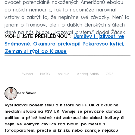
dvacet potenciálně nakažených Američanů ebolou
do našich nemocnic, tak to nepomůže narovnat
vztahy a zakrýt to, že neplníme své závazky. Není to
jenom o Trumpovi, ale i o dalších členských státech,
které na nás budou ukazovat prstem,“ dodal Žáček.
MOHLI JSTE PŘEHLÉDNOUT:
Úsměvy i jízlivosti ve
Sněmovně. Okamura překvapil Pekarovou kyticí,
Zeman si rýpl do Klause
Failed to fetch
Evropa
NATO
politika
Andrej Babiš
ODS
Petr Šilhán
Vystudoval bohemistiku a historii na FF UK a aktuálně
mediální studia na FSV UK. Věnuje se převážně domácí
politice a příležitostně rád zabrousí do oblasti kultury či
dějin. Ve volných chvílích rád bloudí po městě s
fotoaparátem, přečte si knížku nebo zahraje nějakou