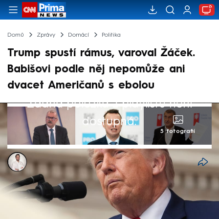
Domů
Zprávy
Domácí
Politika
Trump spustí rámus, varoval Žáček.
Babišovi podle něj nepomůže ani
dvacet Američanů s ebolou
Žádná položka z playlistu není
dostupná.
5 fotografií
Petr Šilhán
3. čvn 2026, 12:35
Donald Trump spustí rámus, protože výdaje
na obranu České republiky letos