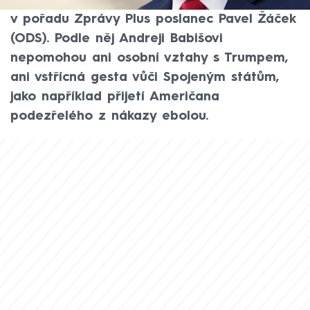
nedosáhnou ani dvou procent HDP, varoval
v pořadu Zprávy Plus poslanec Pavel Žáček
(ODS). Podle něj Andreji Babišovi
nepomohou ani osobní vztahy s Trumpem,
ani vstřícná gesta vůči Spojeným státům,
jako například přijetí Američana
podezřelého z nákazy ebolou.