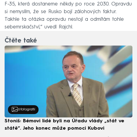
F-35, která dostaneme někdy po roce 2030. Opravdu
si nemyslím, že se Rusko bojí zálohových faktur.
Takhle ta otázka opravdu nestojí a odmítám tohle
sebemrskačství,“ uvedl Rajchl.
Čtěte také
6
fotografií
Stoniš: Bémovi lidé byli na Úřadu vlády „stát ve
státě“. Jeho konec může pomoci Kubovi