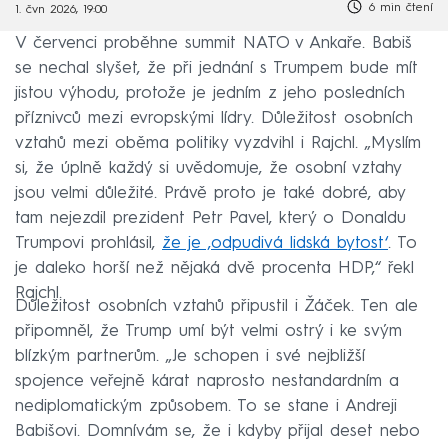
6 min čtení
1. čvn 2026, 19:00
V červenci proběhne summit NATO v Ankaře. Babiš
se nechal slyšet, že při jednání s Trumpem bude mít
jistou výhodu, protože je jedním z jeho posledních
příznivců mezi evropskými lídry. Důležitost osobních
vztahů mezi oběma politiky vyzdvihl i Rajchl. „Myslím
si, že úplně každý si uvědomuje, že osobní vztahy
jsou velmi důležité. Právě proto je také dobré, aby
tam nejezdil prezident Petr Pavel, který o Donaldu
Trumpovi prohlásil,
že je ‚odpudivá lidská bytost‘
. To
je daleko horší než nějaká dvě procenta HDP,“ řekl
Rajchl.
Důležitost osobních vztahů připustil i Žáček. Ten ale
připomněl, že Trump umí být velmi ostrý i ke svým
blízkým partnerům. „Je schopen i své nejbližší
spojence veřejně kárat naprosto nestandardním a
nediplomatickým způsobem. To se stane i Andreji
Babišovi. Domnívám se, že i kdyby přijal deset nebo