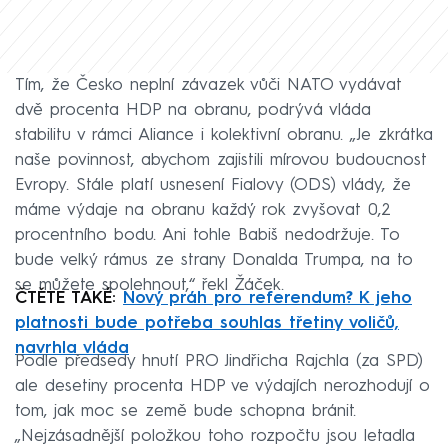
Tím, že Česko neplní závazek vůči NATO vydávat
dvě procenta HDP na obranu, podrývá vláda
stabilitu v rámci Aliance i kolektivní obranu. „Je zkrátka
naše povinnost, abychom zajistili mírovou budoucnost
Evropy. Stále platí usnesení Fialovy (ODS) vlády, že
máme výdaje na obranu každý rok zvyšovat 0,2
procentního bodu. Ani tohle Babiš nedodržuje. To
bude velký rámus ze strany Donalda Trumpa, na to
se můžete spolehnout,“ řekl Žáček.
ČTĚTE TAKÉ:
Nový práh pro referendum? K jeho
platnosti bude potřeba souhlas třetiny voličů,
navrhla vláda
Podle předsedy hnutí PRO Jindřicha Rajchla (za SPD)
ale desetiny procenta HDP ve výdajích nerozhodují o
tom, jak moc se země bude schopna bránit.
„Nejzásadnější položkou toho rozpočtu jsou letadla