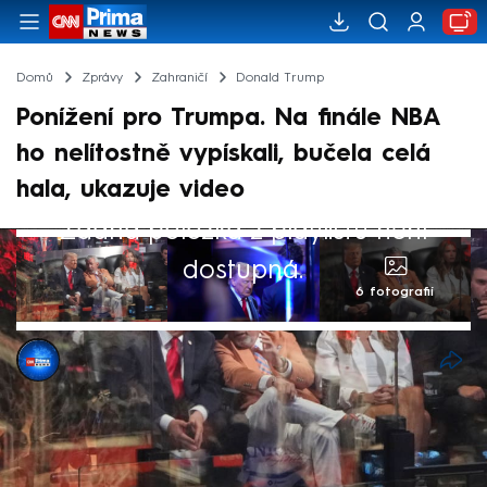
Domů
Zprávy
Zahraničí
Donald Trump
Ponížení pro Trumpa. Na finále NBA
ho nelítostně vypískali, bučela celá
hala, ukazuje video
Žádná položka z playlistu není
dostupná.
6 fotografií
CNN Prima NEWS
9. čvn 2026, 09:17
Amerického prezidenta Donalda Trumpa
fanoušci basketbalové ligy NBA nelítostně