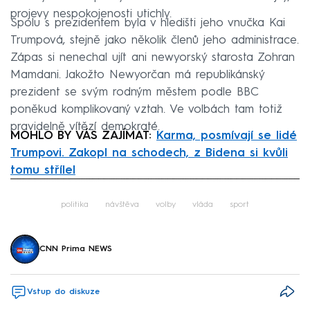
projevy nespokojenosti utichly.
Spolu s prezidentem byla v hledišti jeho vnučka Kai
Trumpová, stejně jako několik členů jeho administrace.
Zápas si nenechal ujít ani newyorský starosta Zohran
Mamdani. Jakožto Newyorčan má republikánský
prezident se svým rodným městem podle BBC
poněkud komplikovaný vztah. Ve volbách tam totiž
pravidelně vítězí demokraté.
MOHLO BY VÁS ZAJÍMAT:
Karma, posmívají se lidé
Trumpovi. Zakopl na schodech, z Bidena si kvůli
tomu střílel
Failed to fetch
politika
návštěva
volby
vláda
sport
CNN Prima NEWS
Vstup do diskuze