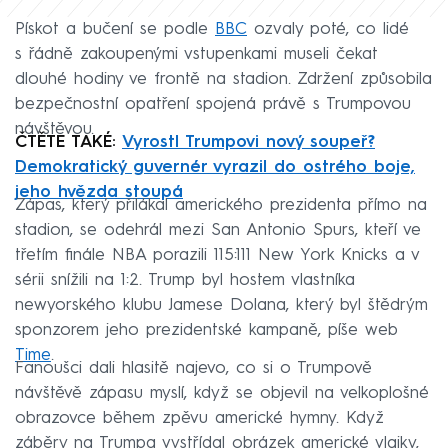
Pískot a bučení se podle
BBC
ozvaly poté, co lidé
s řádně zakoupenými vstupenkami museli čekat
dlouhé hodiny ve frontě na stadion. Zdržení způsobila
bezpečnostní opatření spojená právě s Trumpovou
návštěvou.
ČTĚTE TAKÉ:
Vyrostl Trumpovi nový soupeř?
Demokratický guvernér vyrazil do ostrého boje,
jeho hvězda stoupá
Zápas, který přilákal amerického prezidenta přímo na
stadion, se odehrál mezi San Antonio Spurs, kteří ve
třetím finále NBA porazili 115:111 New York Knicks a v
sérii snížili na 1:2. Trump byl hostem vlastníka
newyorského klubu Jamese Dolana, který byl štědrým
sponzorem jeho prezidentské kampaně, píše web
Time
.
Fanoušci dali hlasitě najevo, co si o Trumpově
návštěvě zápasu myslí, když se objevil na velkoplošné
obrazovce během zpěvu americké hymny. Když
záběry na Trumpa vystřídal obrázek americké vlajky,