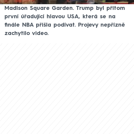
vypískali během pondělního zápasu v
Madison Square Garden. Trump byl přitom
první úřadující hlavou USA, která se na
finále NBA přišla podívat. Projevy nepřízně
zachytilo video.