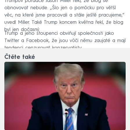
Trumpův poradce Jason Miller řekl, že blog se
obnovovat nebude. „Šlo jen o pomůcku pro větší
věc, na které jsme pracovali a stále ještě pracujeme,“
uvedl Miller. Také Trump koncem května řekl, že blog
byl jen dočasný.
Trump a jeho stoupenci obviňují společnosti jako
Twitter a Facebook, že jsou vůči němu zaujaté a mají
tendenci cenzurovat konzervatisty.
Čtěte také