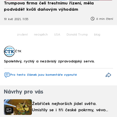
Trumpova firma čelí trestnímu řízení, měla
podvádět kvůli daňovým výhodám
6 min čtení
19. kvě 2021, 11:35
zrušení
neúspěch
USA
Donald Trump
blog
ČTK
Spolehlivý, rychlý a nezávislý zpravodajský servis.
Pro tento článek jsou komentáře vypnuté
Návrhy pro vás
Žebříček nejhorších jídel světa.
Umístily se i tři české pokrmy, vévodí
skandinávská kuchyně