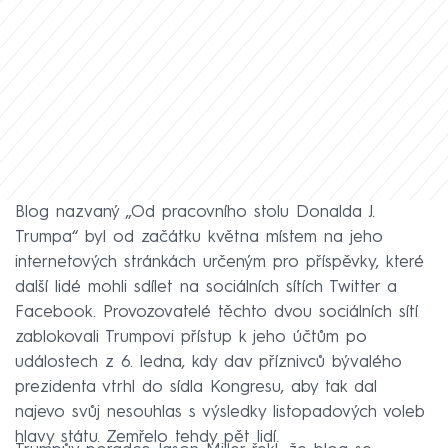
Blog nazvaný „Od pracovního stolu Donalda J.
Trumpa“ byl od začátku května místem na jeho
internetových stránkách určeným pro příspěvky, které
další lidé mohli sdílet na sociálních sítích Twitter a
Facebook. Provozovatelé těchto dvou sociálních sítí
zablokovali Trumpovi přístup k jeho účtům po
událostech z 6. ledna, kdy dav příznivců bývalého
prezidenta vtrhl do sídla Kongresu, aby tak dal
najevo svůj nesouhlas s výsledky listopadových voleb
hlavy státu. Zemřelo tehdy pět lidí.