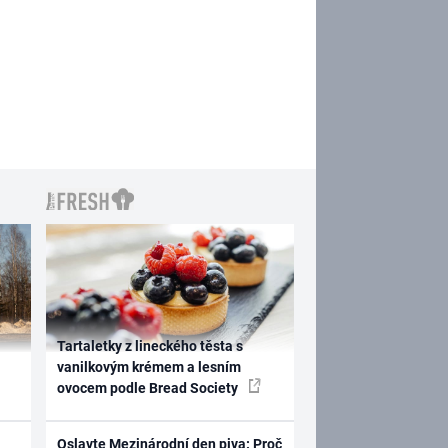
Tartaletky z lineckého těsta s
vanilkovým krémem a lesním
ovocem podle Bread Society
Oslavte Mezinárodní den piva: Proč