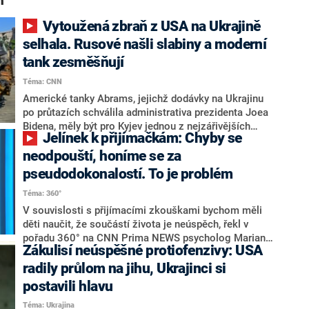
h“
Vytoužená zbraň z USA na Ukrajině
selhala. Rusové našli slabiny a moderní
tank zesměšňují
Téma: CNN
Americké tanky Abrams, jejichž dodávky na Ukrajinu
po průtazích schválila administrativa prezidenta Joea
Bidena, měly být pro Kyjev jednou z nejzářivějších
Jelínek k přijímačkám: Chyby se
součástí importovaného arzenálu. Jenže selhaly.
Ukrajina s nimi bojuje bez podpory letectva a vozidla
neodpouští, honíme se za
jsou potravou pro ruské drony, stěžují si vojáci pro
pseudodokonalostí. To je problém
CNN.
Téma: 360°
V souvislosti s přijímacími zkouškami bychom měli
děti naučit, že součástí života je neúspěch, řekl v
pořadu 360° na CNN Prima NEWS psycholog Marian
Zákulisí neúspěšné protiofenzivy: USA
Jelínek. Místo toho se podle něj honíme za
„pseudodokonalostí“. Vysvětlil také, že děti vnímají
radily průlom na jihu, Ukrajinci si
stres zejména prostřednictvím svých rodičů.
postavili hlavu
Téma: Ukrajina