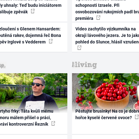
dy uhnaly: Teď budu iniciátorem
schopnosti Izraele. Při
 slibuje zpěvák
osvobozování rukojmích padl br
premiéra
zloučení s Glenem Hansardem:
Video zachytilo výzkumníka na
outěná rakev, dojemná řeč Bona
okraji lávového jezera. Je to jak
zpěv Irglové s Vedderem
pohled do Slunce, hlásil vzruše
rtyho frky: Táta kvůli mému
Pěstujte brusinky! Na co je dobr
oru málem přišel o práci,
hořce kyselé červené ovoce?
práví kontroverzní Řezník