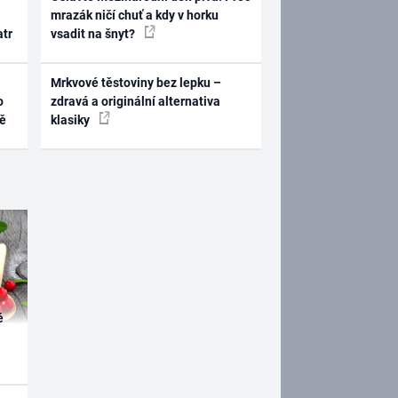
mrazák ničí chuť a kdy v horku
atr
vsadit na šnyt?
Mrkvové těstoviny bez lepku –
o
zdravá a originální alternativa
ně
klasiky
é