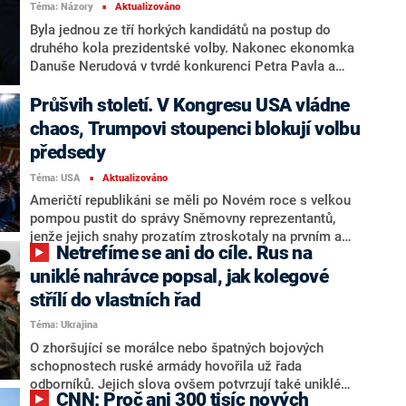
Téma: Názory
Aktualizováno
■
Byla jednou ze tří horkých kandidátů na postup do
druhého kola prezidentské volby. Nakonec ekonomka
Danuše Nerudová v tvrdé konkurenci Petra Pavla a
Andreje Babiše skončila jako jasná poražená – ztratila
na ně více než 1,2 milionu hlasů. Které faktory sehrály
Průšvih století. V Kongresu USA vládne
hlavní roli v jejím sešupu z předpovídaných 28 na 14
chaos, Trumpovi stoupenci blokují volbu
procent?
předsedy
Téma: USA
Aktualizováno
■
Američtí republikáni se měli po Novém roce s velkou
pompou pustit do správy Sněmovny reprezentantů,
jenže jejich snahy prozatím ztroskotaly na prvním a
Netrefíme se ani do cíle. Rus na
zdánlivě elementárním úkolu – zvolit předsedu dolní
komory. Kvůli rebelům ve vlastních řadách se totiž
uniklé nahrávce popsal, jak kolegové
republikánům nepodařilo do funkce předsedy zvolit
střílí do vlastních řad
Kevina McCarthyho dokonce ani napopáté. Něco
Téma: Ukrajina
takového Kongres nepamatuje celých sto let. A toto
martyrium, jak se zdá, zdaleka není u konce.
O zhoršující se morálce nebo špatných bojových
schopnostech ruské armády hovořila už řada
odborníků. Jejich slova ovšem potvrzují také uniklé
CNN: Proč ani 300 tisíc nových
nahrávky rozhovorů mezi ruskými vojáky, které