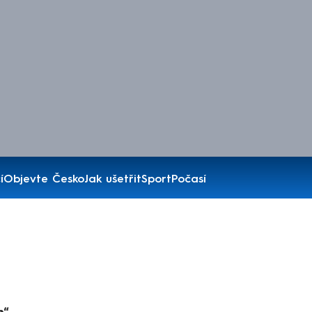
í
Objevte Česko
Jak ušetřit
Sport
Počasí