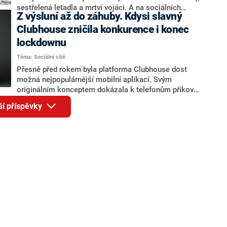
sestřelená letadla a mrtví vojáci. A na sociálních
Z výsluní až do záhuby. Kdysi slavný
sítích, které ruská strana částečně zablokovala, se šíří
záběry ruských zajatců.
Clubhouse zničila konkurence i konec
lockdownu
Téma: Sociální sítě
Přesně před rokem byla platforma Clubhouse dost
možná nejpopulárnější mobilní aplikací. Svým
originálním konceptem dokázala k telefonům přikovat
miliony lidí. Jenže nápad Clubhousu brzy přebrala
ší příspěvky
konkurence v čele s Twitterem a kdysi slavná aplikace
už nedokázala uživatele přivábit zpátky.