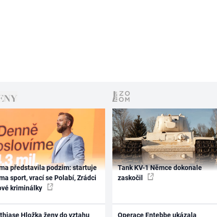
ma představila podzim: startuje
Tank KV-1 Němce dokonale
ma sport, vrací se Polabí, Zrádci
zaskočil
ové kriminálky
thiase Hložka ženy do vztahu
Operace Entebbe ukázala