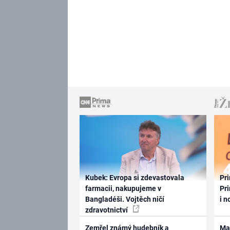
Kubek: Evropa si zdevastovala
Pri
farmacii, nakupujeme v
Pri
Bangladéši. Vojtěch ničí
i n
zdravotnictví
Zemřel známý hudebník a
Ma