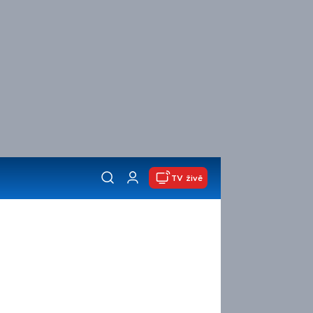
TV živě