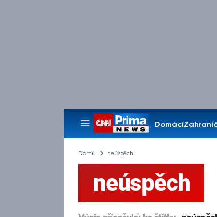
Domácí
Zahranič
Pořady
Domů
neúspěch
neúspěch