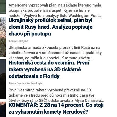
Američané vypracovali plán, na základě kterého měla
ukrajinská protiofenziva uspět. Kyjev se ho ale
nedržel. Vyplývá to z analýzy listu Washington Post.
Ukrajinský protiútok selhal, plán byl
Pentagon údajně doporučoval Ukrajincům prorazit v
jižním směru až k Azovskému moři, třeba i za cenu
zlomit Rusy hned. Analýza popisuje
těžkých ztrát. Kyjev ale nakonec zvolil mělké průlomy
chaos při postupu
hned ve třech směrech.
Téma: Ukrajina
Ukrajinská armáda zkoušela prorazit linii Rusů už na
začátku června a v současnosti už nasadila prakticky
všechno, co měla k dispozici. K tomuto závěru
Historická cesta do vesmíru. První
dospěla rozsáhlá analýza publicistického armádního
webu War on the Rocks. Text je v přímém rozporu s
raketa vyrobená na 3D tiskárně
tím, co tvrdí mnozí západní experti – a sice že hlavní
odstartovala z Floridy
nápor teprve přijde.
Téma: Věda a technologie
První vesmírná raketa vyrobená převážně na 3D
tiskárně ve středu před půlnocí místního času (ve
čtvrtek brzy ráno SEČ) odstartovala z Mysu Canaveral
KOMENTÁŘ: Z 28 na 14 procent. Co stojí
na Floridě ve Spojených státech, ale kvůli potížím s
druhým stupněm se jí nepodařilo dosáhnout oběžné
za vyhasnutím komety Nerudové?
dráhy. Uvedla to agentura AFP a televize CNN.