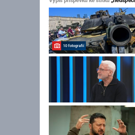
Výpis příspěvků ke štítku
„neúspěc
10 fotografií