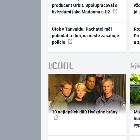
producent Orbit. Spolupracoval s
vž
hvězdami jako Madonna a U2
já,
Útok v Tanvaldu: Pachatel měl
Ro
pobodat tři lidi, na místě zasahuje
Pr
policie
a 
10 nejlepších dílů Hvězdné brány
Ma
hum
vy