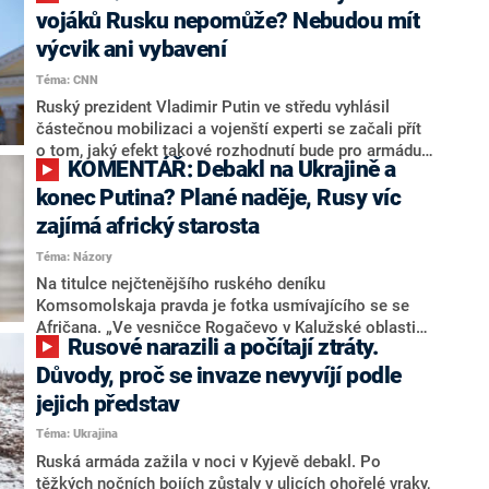
zachycují a zveřejňují ukrajinské úřady. Jednu z nich v
vojáků Rusku nepomůže? Nebudou mít
nedávné době opublikovalo Hlavní ředitelství
výcvik ani vybavení
zpravodajských služeb Ministerstva obrany Ukrajiny.
Téma: CNN
Na uniklé nahrávce si ruský voják stěžuje na
ukrajinské ozbrojené síly, které si podle jeho slov
Ruský prezident Vladimir Putin ve středu vyhlásil
vedou až příliš dobře.
částečnou mobilizaci a vojenští experti se začali přít
o tom, jaký efekt takové rozhodnutí bude pro armádu
KOMENTÁŘ: Debakl na Ukrajině a
Moskvy mít. Podle americké CNN nepomohou Rusku
ani stovky tisíc nových vojáků, protože je nemá kdo
konec Putina? Plané naděje, Rusy víc
trénovat a ani pro ně není k dispozici potřebné
zajímá africký starosta
vybavení.
Téma: Názory
Na titulce nejčtenějšího ruského deníku
Komsomolskaja pravda je fotka usmívajícího se se
Afričana. „Ve vesničce Rogačevo v Kalužské oblasti
Rusové narazili a počítají ztráty.
se objevil neobvyklý starosta,“ hlásá pouták. A válka,
případně debakl v Charkovské oblasti? Když se nedaří,
Důvody, proč se invaze nevyvíjí podle
jako by zkrátka neexistovala.
jejich představ
Téma: Ukrajina
Ruská armáda zažila v noci v Kyjevě debakl. Po
těžkých nočních bojích zůstaly v ulicích ohořelé vraky,