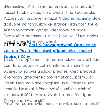
„Nerudštinu ještě musím natrénovat, to je pravda,“
napsal Turek k videu, které zveřejnil na Facebooku.
Později však příspěvek smazal.
Video je nicméně stále
dostupné
na fanouškovské stránce Hranatost. Jde o
sestřih vybraných výstupů Nerudové na půdě
Evropského parlamentu, v nichž členka STAN občas
zápasí s anglickou výslovností.
ČTĚTE TAKÉ:
Žert s Rudým právem? Opozice se
zastala Pavla. Macinkovi připomněla minulost
Babiše i Zůny
Turek tímto způsobem Nerudové takzvaně vrátil úder.
Sám totiž od úterý čelí na internetu značnému
posměchu za svůj anglický přednes, který předvedl
jako vládní zmocněnec pro klimatickou politiku a
Green Deal na Radě Evropské unie. Přestože sám
nemůže hlasovat, během setkání unijních ministrů
zastupoval šéfa resortu životního prostředí Igora
Červeného (Motoristé).
Právě Nerudová byla jedna z prvních, kdo na nejisté