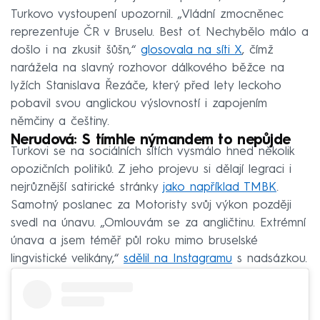
Turkovo vystoupení upozornil. „Vládní zmocněnec
reprezentuje ČR v Bruselu. Best of. Nechybělo málo a
došlo i na zkusit šůšn,“
glosovala na síti X
, čímž
narážela na slavný rozhovor dálkového běžce na
lyžích Stanislava Řezáče, který před lety leckoho
pobavil svou anglickou výslovností i zapojením
němčiny a češtiny.
Nerudová: S tímhle nýmandem to nepůjde
Turkovi se na sociálních sítích vysmálo hned několik
opozičních politiků. Z jeho projevu si dělají legraci i
nejrůznější satirické stránky
jako například TMBK
.
Samotný poslanec za Motoristy svůj výkon později
svedl na únavu. „Omlouvám se za angličtinu. Extrémní
únava a jsem téměř půl roku mimo bruselské
lingvistické velikány,“
sdělil na Instagramu
s nadsázkou.