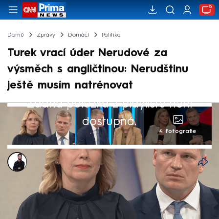
Domů
Zprávy
Domácí
Politika
Turek vrací úder Nerudové za
výsměch s angličtinou: Nerudštinu
ještě musím natrénovat
Žádná položka z playlistu není
dostupná.
4 fotografie
Marek Veselý
18. bře 2026, 08:21
Poslanec Filip Turek (za Motoristy), který na
sociálních sítích čelí posměchu za svou