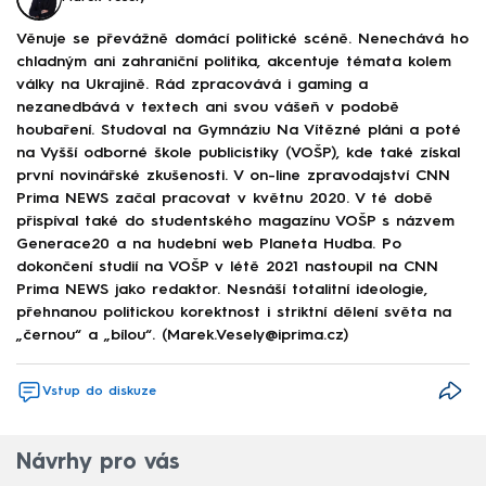
Věnuje se převážně domácí politické scéně. Nenechává ho
chladným ani zahraniční politika, akcentuje témata kolem
války na Ukrajině. Rád zpracovává i gaming a
nezanedbává v textech ani svou vášeň v podobě
houbaření. Studoval na Gymnáziu Na Vítězné pláni a poté
na Vyšší odborné škole publicistiky (VOŠP), kde také získal
první novinářské zkušenosti. V on-line zpravodajství CNN
Prima NEWS začal pracovat v květnu 2020. V té době
přispíval také do studentského magazínu VOŠP s názvem
Generace20 a na hudební web Planeta Hudba. Po
dokončení studií na VOŠP v létě 2021 nastoupil na CNN
Prima NEWS jako redaktor. Nesnáší totalitní ideologie,
přehnanou politickou korektnost i striktní dělení světa na
„černou“ a „bílou“. (Marek.Vesely@iprima.cz)
Vstup do diskuze
Návrhy pro vás