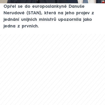
anglickou výslovnost, přešel do protiútoku.
Opřel se do europoslankyně Danuše
Nerudové (STAN), která na jeho projev z
jednání unijních ministrů upozornila jako
jedna z prvních.