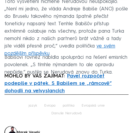
Toto vysvětlení nicméně Nerudovou neuspokojilo.
„Není mi jedno, že vláda Andreje Babiše (ANO) pošle
do Bruselu takového nýmanda špatně přečíst
foneticky napsaný text. Tenhle Babišův přístup
extrémně oslabuje nás všechny, protože pana Turka
nemohl nikdo z našich partnerů brát vážně a tady
jste viděli přesně proč,“ uvedla politička
ve svém
pozdějším příspěvku
.
Babišovi rovněž nabídla spolupráci na řešení emisních
povolenek. „S tímhle nýmandem to ale opravdu
nepůjde,“ pustila se Nerudová znovu do Turka.
MOHLO BY VÁS ZAJÍMAT:
Pavel rozpočet
podepíše v pátek. S Babišem se „rámcově“
dohodli na velvyslancích
Failed to fetch
jazyk
Evropa
politika
Evropská unie
Danuše Nerudová
Marek Veselý