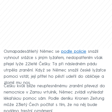
Osmapadesátiletý Němec se
podle policie
snažil
vyhnout srážce s jiným lyžařem, nedopatřením však
přejel lyže 22leté Češky. Ta při následném pádu
utrpěla zranění. Když se Němec snažil české lyžařce
pomoci vstát, její přítel ho pěstí udeřil do obličeje a
zlomil mu nos.
Češku kvůli blíže neupřesněnému zranění převezl do
nemocnice v Zamsu vrtulník, Němec zvládl vyhledat
lékařskou pomoc sám. Podle deníku Kronen Zeitung
může 23letý Čech počítat s tím, že na něj bude
podáno trestní oznámení.