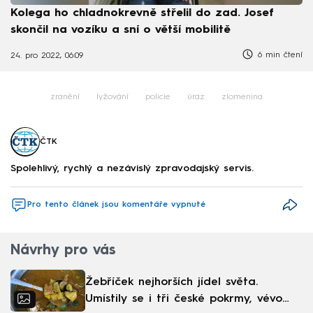
Kolega ho chladnokrevně střelil do zad. Josef
skončil na vozíku a sní o větší mobilitě
6 min čtení
24. pro 2022, 06:09
zranění
lyžování
policie
úraz
zlomenina
ČTK
Spolehlivý, rychlý a nezávislý zpravodajský servis.
Pro tento článek jsou komentáře vypnuté
Návrhy pro vás
Žebříček nejhorších jídel světa.
Umístily se i tři české pokrmy, vévodí