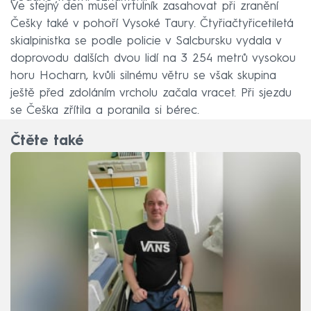
Ve stejný den musel vrtulník zasahovat při zranění
Češky také v pohoří Vysoké Taury. Čtyřiačtyřicetiletá
skialpinistka se podle policie v Salcbursku vydala v
doprovodu dalších dvou lidí na 3 254 metrů vysokou
horu Hocharn, kvůli silnému větru se však skupina
ještě před zdoláním vrcholu začala vracet. Při sjezdu
se Češka zřítila a poranila si bérec.
Čtěte také