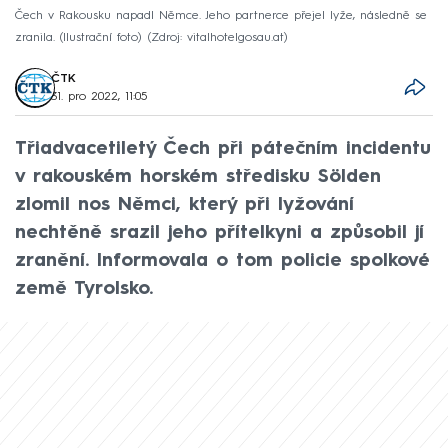
Čech v Rakousku napadl Němce. Jeho partnerce přejel lyže, následně se
zranila. (Ilustrační foto)
Zdroj: vitalhotelgosau.at
ČTK
31. pro 2022, 11:05
Třiadvacetiletý Čech při pátečním incidentu
v rakouském horském středisku Sölden
zlomil nos Němci, který při lyžování
nechtěně srazil jeho přítelkyni a způsobil jí
zranění. Informovala o tom policie spolkové
země Tyrolsko.