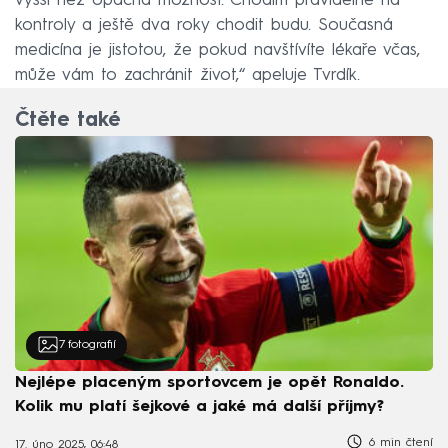
vyšší než opačná možnost. Chodím pravidelně na
kontroly a ještě dva roky chodit budu. Současná
medicína je jistotou, že pokud navštívíte lékaře včas,
může vám to zachránit život,“ apeluje Tvrdík.
Čtěte také
7
fotografií
Nejlépe placeným sportovcem je opět Ronaldo.
Kolik mu platí šejkové a jaké má další příjmy?
6 min čtení
17. úno 2025, 06:48