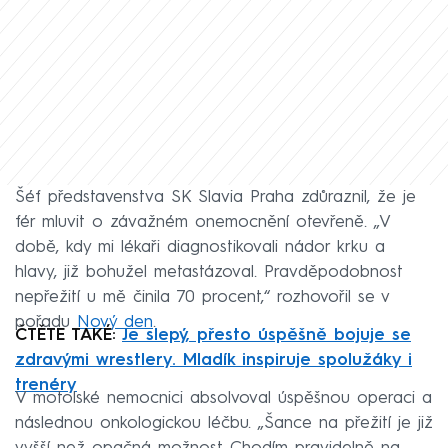
Šéf představenstva SK Slavia Praha zdůraznil, že je
fér mluvit o závažném onemocnění otevřeně. „V
době, kdy mi lékaři diagnostikovali nádor krku a
hlavy, již bohužel metastázoval. Pravděpodobnost
nepřežití u mě činila 70 procent,“ rozhovořil se v
pořadu
Nový den
.
ČTĚTE TAKÉ:
Je slepý, přesto úspěšně bojuje se
zdravými wrestlery. Mladík inspiruje spolužáky i
trenéry
V motolské nemocnici absolvoval úspěšnou operaci a
následnou onkologickou léčbu. „Šance na přežití je již