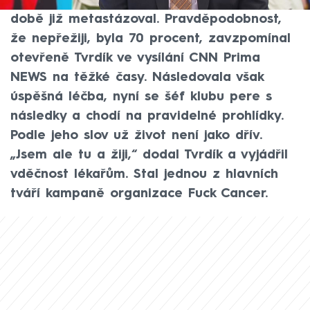
Jaroslavu Tvrdíkovi nádor krku a hlavy, v té
době již metastázoval. Pravděpodobnost,
že nepřežiji, byla 70 procent, zavzpomínal
otevřeně Tvrdík ve vysílání CNN Prima
NEWS na těžké časy. Následovala však
úspěšná léčba, nyní se šéf klubu pere s
následky a chodí na pravidelné prohlídky.
Podle jeho slov už život není jako dřív.
„Jsem ale tu a žiji,“ dodal Tvrdík a vyjádřil
vděčnost lékařům. Stal jednou z hlavních
tváří kampaně organizace Fuck Cancer.