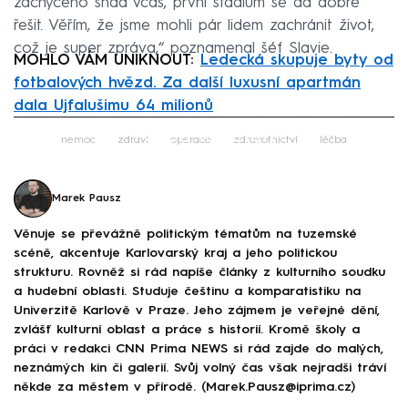
zachyceno snad včas, první stádium se dá dobře
řešit. Věřím, že jsme mohli pár lidem zachránit život,
což je super zpráva,“ poznamenal šéf Slavie.
MOHLO VÁM UNIKNOUT:
Ledecká skupuje byty od
fotbalových hvězd. Za další luxusní apartmán
dala Ujfalušimu 64 milionů
Failed to fetch
nemoc
zdraví
operace
zdravotnictví
léčba
Marek Pausz
Věnuje se převážně politickým tématům na tuzemské
scéně, akcentuje Karlovarský kraj a jeho politickou
strukturu. Rovněž si rád napíše články z kulturního soudku
a hudební oblasti. Studuje češtinu a komparatistiku na
Univerzitě Karlově v Praze. Jeho zájmem je veřejné dění,
zvlášť kulturní oblast a práce s historií. Kromě školy a
práci v redakci CNN Prima NEWS si rád zajde do malých,
neznámých kin či galerií. Svůj volný čas však nejradši tráví
někde za městem v přírodě. (Marek.Pausz@iprima.cz)