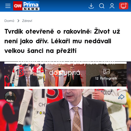
Domů
Zdraví
Tvrdík otevřeně o rakovině: Život už
není jako dřív. Lékaři mu nedávali
velkou šanci na přežití
Žádná položka z playlistu není
dostupná.
12 fotografií
Marek Pausz
20. úno 2025, 10:07
Když lékaři diagnostikovali předsedovi
představenstva fotbalového klubu Slavie