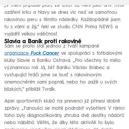
„V mém případě platí, že život už není jako dřív. Kvůli
ozáření krku a hlavy se dnes víc než se samotnou
rakovinou peru s těmito následky. Každopádně jsem
tu s vámi a žiji,“ řekl ve studiu CNN Prima NEWS a
vyjádřil velkou vděčnost.
Slavia a Baník proti rakovině
Sám se proto stal jednou z tváří kampaně
organizace
Fuck Cancer
ve spolupráci s fotbalovými
kluby Slavie a Baníku Ostrava. „Pro všechny to mělo
významnou roli. Já, šéf Baníku Václav Brabec a
vystupující hráči jsme se buď s rakovinovým
onemocněním sami poprali, nebo ho zažili u svých
blízkých,“ přiblížil Tvrdík.
Apel sportovních klubů na prevenci již přinesl dobré
zprávy. „Fanoušci se mohli podrobit vyšetření. V rámci
toho byly diagnostikovány zhruba dvě desítky nádorů
nebo náběhů. Věřím, že díky této aktivitě to bylo