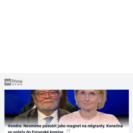
Vondra: Nesmíme působit jako magnet na migranty. Konečná
se opřela do Evropské komise