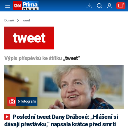
Domů
tweet
tweet
Výpis příspěvků ke štítku
„tweet“
6 fotografií
Poslední tweet Dany Drábové: „Hlášení si
dávají přestávku,“ napsala krátce před smrtí