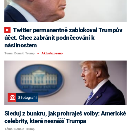
Twitter permanentně zablokoval Trumpův
účet. Chce zabránit podněcování k
násilnostem
Téma: Donald Trump
Aktualizováno
■
8 fotografií
Sleduj z bunkru, jak prohraješ volby: Americké
celebrity, které nesnáší Trumpa
Téma: Donald Trump