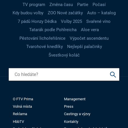
TV program
Změna času
Partie
Počasí
Kdy budou volby
ZOO Nové začátky
Auto – katalog
7 pádů Honzy Dědka
Volby 2025
Svařené víno
Tatarák podle Pohlreicha
Aloe vera
Pěstování lichořeřišnice
Výpočet ascendentu
Tvarohové knedlíky
Nejlepší palačinky
Švestkový koláč
O FTV Prima
Management
Volná místa
Press
Reklama
Castingy a výzvy
HbbTV
Kontakty