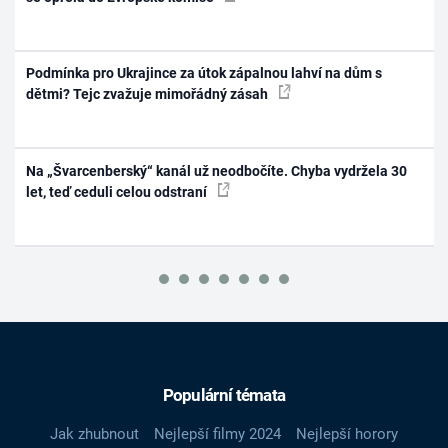
Podmínka pro Ukrajince za útok zápalnou lahví na dům s
dětmi? Tejc zvažuje mimořádný zásah
Na „Švarcenberský“ kanál už neodbočíte. Chyba vydržela 30
let, teď ceduli celou odstraní
Populární témata
Jak zhubnout
Nejlepší filmy 2024
Nejlepší horory