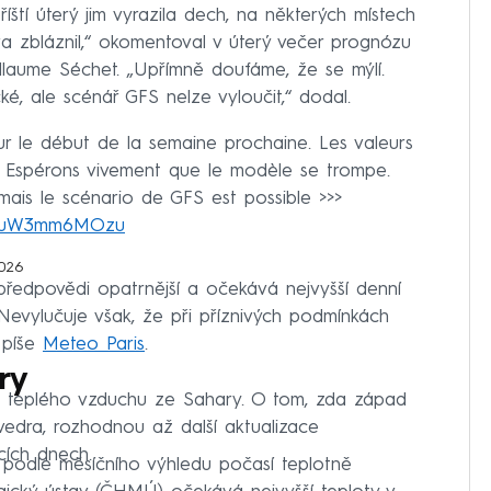
tí úterý jim vyrazila dech, na některých místech
va zbláznil,“ okomentoval v úterý večer prognózu
llaume Séchet. „Upřímně doufáme, že se mýlí.
ké, ale scénář GFS nelze vyloučit,“ dodal.
our le début de la semaine prochaine. Les valeurs
. Espérons vivement que le modèle se trompe.
 mais le scénario de GFS est possible >>>
om/uW3mm6MOzu
2026
 předpovědi opatrnější a očekává nejvyšší denní
Nevylučuje však, že při příznivých podmínkách
 píše
Meteo Paris
.
ry
lmi teplého vzduchu ze Sahary. O tom, zda západ
vedra, rozhodnou až další aktualizace
cích dnech.
 podle měsíčního výhledu počasí teplotně