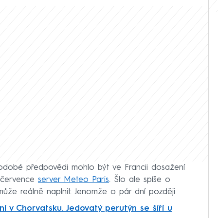
odobé předpovědi mohlo být ve Francii dosažení
m července
server Meteo Paris
. Šlo ale spíše o
může reálně naplnit. Jenomže o pár dní později
í v Chorvatsku. Jedovatý perutýn se šíří u