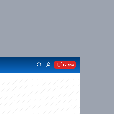
TV živě