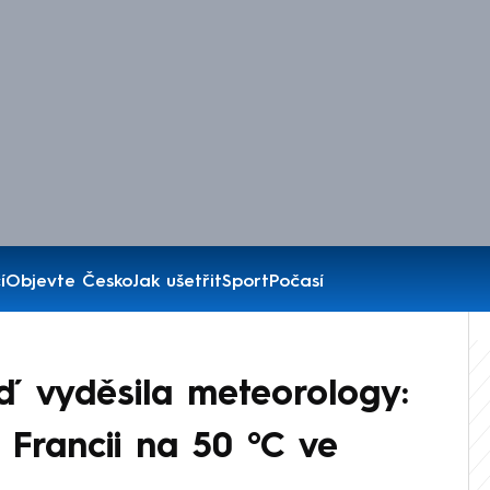
í
Objevte Česko
Jak ušetřit
Sport
Počasí
ď vyděsila meteorology:
e Francii na 50 °C ve