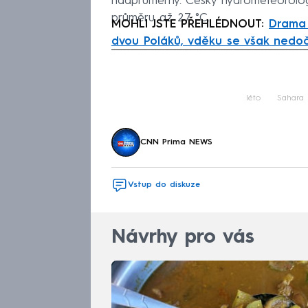
nadprůměrný. Český hydrometeorolog
průměru až 27 °C.
MOHLI JSTE PŘEHLÉDNOUT:
Drama 
dvou Poláků, vděku se však nedoč
Fa
léto
Sahara
CNN Prima NEWS
Vstup do diskuze
Návrhy pro vás