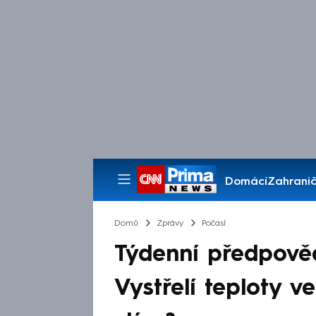
Domácí
Zahranič
Pořady
Domů
Zprávy
Počasí
Týdenní předpově
Vystřelí teploty v