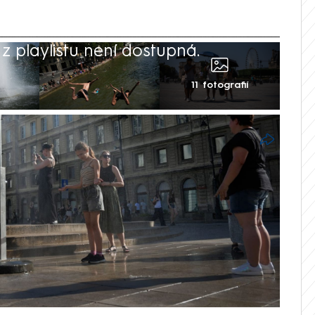
 playlistu není dostupná.
11 fotografií
scénáře pro toto století, že by teploty
tínu. Americký model GFS ukazoval v
ístech už v příštím týdnu mohly
e zbláznil,“ uvedl meteorolog Guillaume
oufáme, že se mýlí,“ dodal. Odborníci
m pouze o jednu z možných variant vývoje
er Meteo Paris.