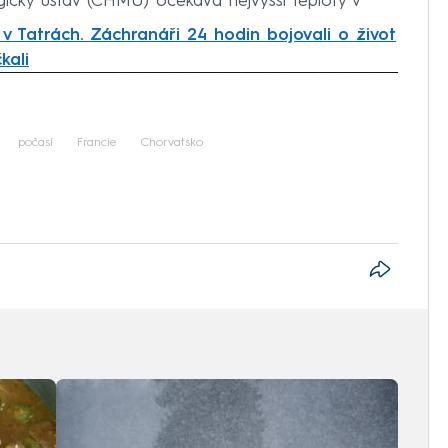
ický ústav (ČHMÚ) očekává nejvyšší teploty v
v Tatrách. Záchranáři 24 hodin bojovali o život
kali
iled to fetch
počasí
Francie
Chorvatsko