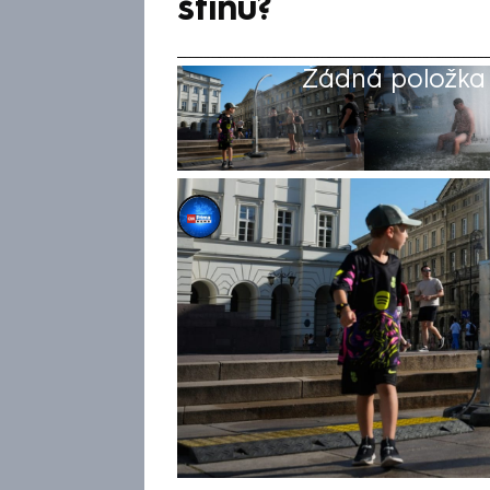
stínu?
Žádná položka z
CNN Prima NEWS
8. čvc 2026, 09:20
Pro Francii se naplňují černé 
mohly atakovat až 50 °C ve s
pondělí, že by na některých m
dosáhnout i 46 °C. „Doslova s
Séchet na svém X. „Upřímně d
však upozorňují, že jde zatí
počasí. Informoval o tom serv