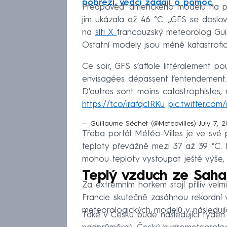
pobřeží, vědci žádají o pomoc.
Předpověď amerického modelu na příš
jim ukázala až 46 °C. „GFS se doslo
na
síti X
francouzský meteorolog Gui
Ostatní modely jsou méně katastrofic
Ce soir, GFS s’affole littéralement p
envisagées dépassent l’entendement
D'autres sont moins catastrophistes,
https://t.co/irafqc1RKu
pic.twitter.c
— Guillaume Séchet (@Meteovilles)
July 7, 
Třeba portál Météo-Villes je ve své
teploty převážně mezi 37 až 39 °C. 
mohou teploty vystoupat ještě výše,
Teplý vzduch ze Saha
Za extrémním horkem stojí příliv ve
Francie skutečně zasáhnou rekordní 
meteorologických modelů v následují
Také v Česku bude následující týden