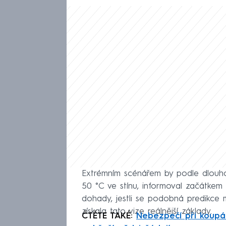
Extrémním scénářem by podle dlouh
50 °C ve stínu, informoval začátke
dohady, jestli se podobná predikce 
získala tato vize reálnější základy.
ČTĚTE TAKÉ:
Nebezpečí při koupán