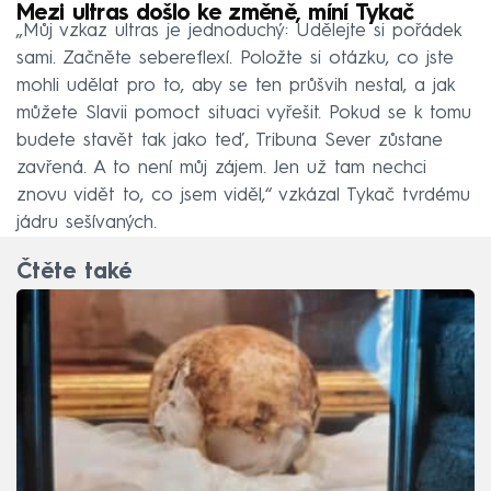
Mezi ultras došlo ke změně, míní Tykač
„Můj vzkaz ultras je jednoduchý: Udělejte si pořádek
sami. Začněte sebereflexí. Položte si otázku, co jste
mohli udělat pro to, aby se ten průšvih nestal, a jak
můžete Slavii pomoct situaci vyřešit. Pokud se k tomu
budete stavět tak jako teď, Tribuna Sever zůstane
zavřená. A to není můj zájem. Jen už tam nechci
znovu vidět to, co jsem viděl,“ vzkázal Tykač tvrdému
jádru sešívaných.
Čtěte také