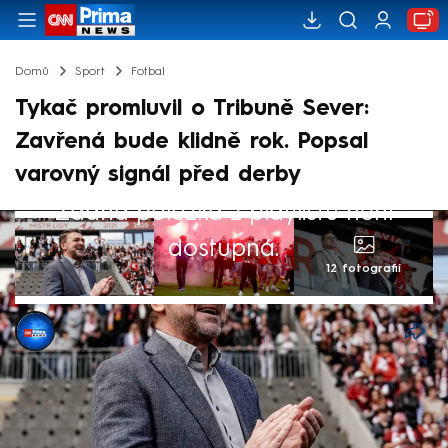
Domů
Sport
Fotbal
Tykač promluvil o Tribuně Sever:
Zavřená bude klidně rok. Popsal
varovný signál před derby
Žádná položka z playlistu není
dostupná.
12 fotografií
CNN Prima NEWS
19. kvě 2026, 19:04
Majitel fotbalové Slavie a miliardář Pavel
Tykač poprvé veřejně komentoval dění po