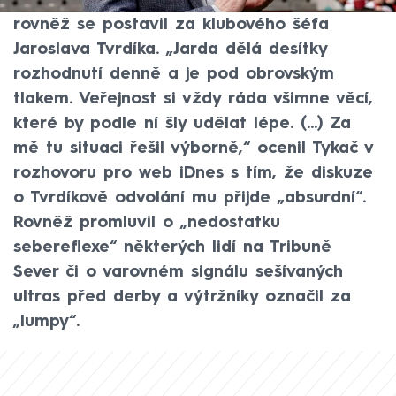
ostudném závěru derby se Spartou a
rovněž se postavil za klubového šéfa
Jaroslava Tvrdíka. „Jarda dělá desítky
rozhodnutí denně a je pod obrovským
tlakem. Veřejnost si vždy ráda všimne věcí,
které by podle ní šly udělat lépe. (...) Za
mě tu situaci řešil výborně,“ ocenil Tykač v
rozhovoru pro web iDnes s tím, že diskuze
o Tvrdíkově odvolání mu přijde „absurdní“.
Rovněž promluvil o „nedostatku
sebereflexe“ některých lidí na Tribuně
Sever či o varovném signálu sešívaných
ultras před derby a výtržníky označil za
„lumpy“.