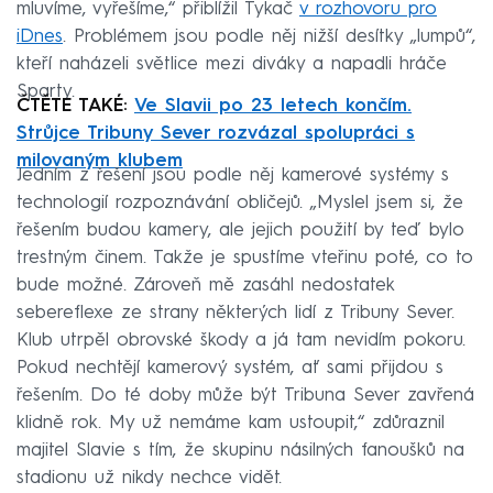
mluvíme, vyřešíme,“ přiblížil Tykač
v rozhovoru pro
iDnes
. Problémem jsou podle něj nižší desítky „lumpů“,
kteří naházeli světlice mezi diváky a napadli hráče
Sparty.
ČTĚTE TAKÉ:
Ve Slavii po 23 letech končím.
Strůjce Tribuny Sever rozvázal spolupráci s
milovaným klubem
Jedním z řešení jsou podle něj kamerové systémy s
technologií rozpoznávání obličejů. „Myslel jsem si, že
řešením budou kamery, ale jejich použití by teď bylo
trestným činem. Takže je spustíme vteřinu poté, co to
bude možné. Zároveň mě zasáhl nedostatek
sebereflexe ze strany některých lidí z Tribuny Sever.
Klub utrpěl obrovské škody a já tam nevidím pokoru.
Pokud nechtějí kamerový systém, ať sami přijdou s
řešením. Do té doby může být Tribuna Sever zavřená
klidně rok. My už nemáme kam ustoupit,“ zdůraznil
majitel Slavie s tím, že skupinu násilných fanoušků na
stadionu už nikdy nechce vidět.