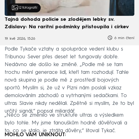
12
fotografií
Tajná dohoda policie se zlodějem lebky sv.
Zdislavy: Na raritní podmínky přistoupila i církev
6 min čtení
19. kvě 2026, 15:26
Podle Tykače vztahy a spolupráce vedení klubu s
Tribunou Sever přes deset let fungovaly dobře.
Nedávno ale došlo ke změně. „Podle mě se tam
trochu mění generace lidí, kteří tam rozhodují. Tahle
nová skupina je podle mě z prostředí bojových
sportů. Myslím si, že už v Plzni nám poslali vzkaz
demolováním záchodů a vytrhanými sedačkami. To
ultras Slavie nikdy nedělali. Zpětně si myslím, že to byl
určitý signál,“ popsal miliardář.
„Něco se změnilo ve struktuře ultras a výsledkem
bylo tohle. My jsme fanouškům hodně důvěřovali a
to, co se stalo, je ztráta důvěry,“ litoval Tykač.
MOHLO VÁM UNIKNOUT: