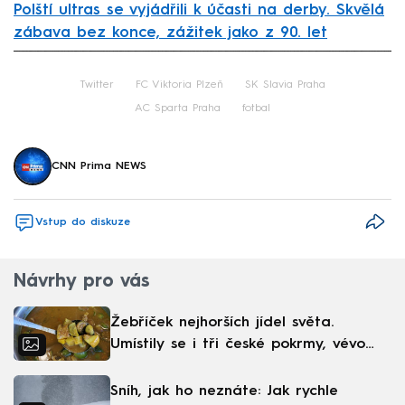
Polští ultras se vyjádřili k účasti na derby. Skvělá
zábava bez konce, zážitek jako z 90. let
Failed to fetch
Twitter
FC Viktoria Plzeň
SK Slavia Praha
AC Sparta Praha
fotbal
CNN Prima NEWS
Vstup do diskuze
Návrhy pro vás
Žebříček nejhorších jídel světa.
Umístily se i tři české pokrmy, vévodí
skandinávská kuchyně
Sníh, jak ho neznáte: Jak rychle