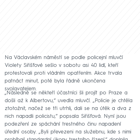
Na Václavském náměstí se podle policejní mluvčí
Violety Siřišťové sešlo v sobotu asi 40 lidí, kteří
protestovali proti vládním opatřením. Akce trvala
patnáct minut, poté byla řádně ukončena
svolavatelem.
„Následně se někteří účastníci šli projít po Praze a
došli až k Albertovu,“ uvedla mluvčí. „Policie je chtěla
ztotožnit, načež se tři utrhli, dali se na útěk a dva z
nich napadli policistu,“ popsala Siřišťová. Nyní jsou
podezření ze spáchání trestného činu napadení
úřední osoby. „Byli převezeni na služebnu, kde s nimi
probíhají standardní úkony trestního řízení,“ doplnila.