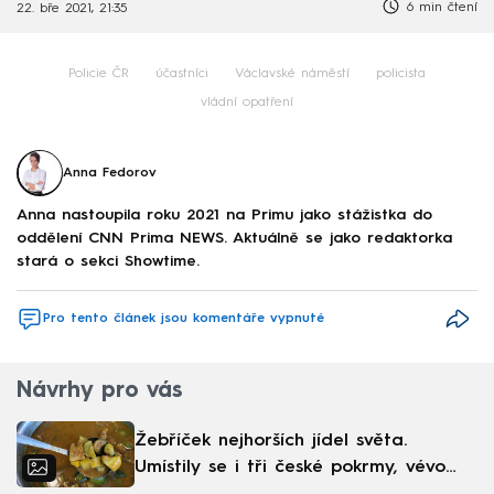
6 min čtení
22. bře 2021, 21:35
Policie ČR
účastníci
Václavské náměstí
policista
vládní opatření
Anna Fedorov
Anna nastoupila roku 2021 na Primu jako stážistka do
oddělení CNN Prima NEWS. Aktuálně se jako redaktorka
stará o sekci Showtime.
Pro tento článek jsou komentáře vypnuté
Návrhy pro vás
Žebříček nejhorších jídel světa.
Umístily se i tři české pokrmy, vévodí