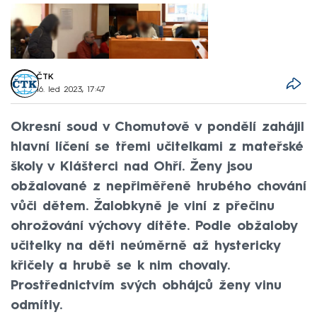
ČTK
16. led 2023, 17:47
Okresní soud v Chomutově v pondělí zahájil
hlavní líčení se třemi učitelkami z mateřské
školy v Klášterci nad Ohří. Ženy jsou
obžalované z nepřiměřeně hrubého chování
vůči dětem. Žalobkyně je viní z přečinu
ohrožování výchovy dítěte. Podle obžaloby
učitelky na děti neúměrně až hystericky
křičely a hrubě se k nim chovaly.
Prostřednictvím svých obhájců ženy vinu
odmítly.