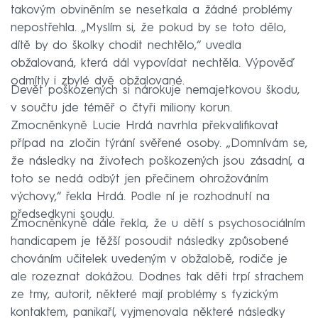
takovým obviněním se nesetkala a žádné problémy
nepostřehla. „Myslím si, že pokud by se toto dělo,
dítě by do školky chodit nechtělo,“ uvedla
obžalovaná, která dál vypovídat nechtěla. Výpověď
odmítly i zbylé dvě obžalované.
Devět poškozených si nárokuje nemajetkovou škodu,
v součtu jde téměř o čtyři miliony korun.
Zmocněnkyně Lucie Hrdá navrhla překvalifikovat
případ na zločin týrání svěřené osoby. „Domnívám se,
že následky na životech poškozených jsou zásadní, a
toto se nedá odbýt jen přečinem ohrožováním
výchovy,“ řekla Hrdá. Podle ní je rozhodnutí na
předsedkyni soudu.
Zmocněnkyně dále řekla, že u dětí s psychosociálním
handicapem je těžší posoudit následky způsobené
chováním učitelek uvedeným v obžalobě, rodiče je
ale rozeznat dokážou. Dodnes tak děti trpí strachem
ze tmy, autorit, některé mají problémy s fyzickým
kontaktem, panikaří, vyjmenovala některé následky