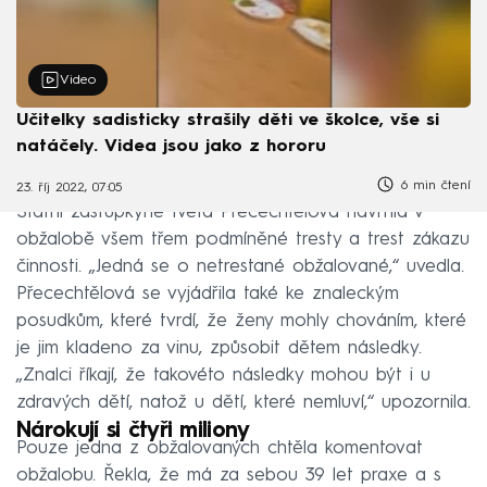
Video
Učitelky sadisticky strašily děti ve školce, vše si
natáčely. Videa jsou jako z hororu
6 min čtení
23. říj 2022, 07:05
Státní zástupkyně Iveta Přecechtělová navrhla v
obžalobě všem třem podmíněné tresty a trest zákazu
činnosti. „Jedná se o netrestané obžalované,“ uvedla.
Přecechtělová se vyjádřila také ke znaleckým
posudkům, které tvrdí, že ženy mohly chováním, které
je jim kladeno za vinu, způsobit dětem následky.
„Znalci říkají, že takovéto následky mohou být i u
zdravých dětí, natož u dětí, které nemluví,“ upozornila.
Nárokují si čtyři miliony
Pouze jedna z obžalovaných chtěla komentovat
obžalobu. Řekla, že má za sebou 39 let praxe a s