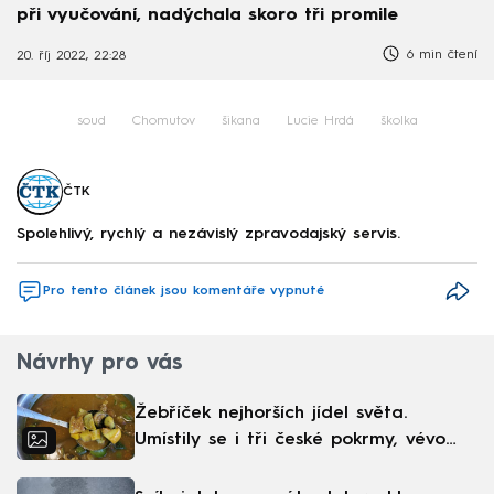
při vyučování, nadýchala skoro tři promile
6 min čtení
20. říj 2022, 22:28
soud
Chomutov
šikana
Lucie Hrdá
školka
ČTK
Spolehlivý, rychlý a nezávislý zpravodajský servis.
Pro tento článek jsou komentáře vypnuté
Návrhy pro vás
Žebříček nejhorších jídel světa.
Umístily se i tři české pokrmy, vévodí
skandinávská kuchyně