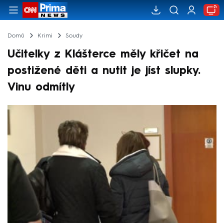
Domů
Krimi
Soudy
Učitelky z Klášterce měly křičet na
postižené děti a nutit je jíst slupky.
Vinu odmítly