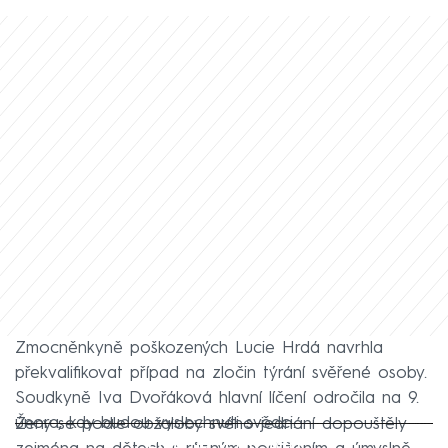
Zmocněnkyně poškozených Lucie Hrdá navrhla
překvalifikovat případ na zločin týrání svěřené osoby.
Soudkyně Iva Dvořáková hlavní líčení odročila na 9.
února, kdy budou vyslechnuti svědci.
Ženy se podle obžaloby svého jednání dopouštěly
Failed to fetch