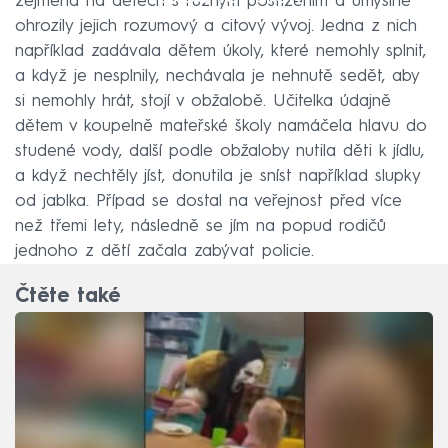
zejména na dětech s různým postižením a úmyslně
ohrozily jejich rozumový a citový vývoj. Jedna z nich
například zadávala dětem úkoly, které nemohly splnit,
a když je nesplnily, nechávala je nehnutě sedět, aby
si nemohly hrát, stojí v obžalobě. Učitelka údajně
dětem v koupelně mateřské školy namáčela hlavu do
studené vody, další podle obžaloby nutila děti k jídlu,
a když nechtěly jíst, donutila je sníst například slupky
od jablka. Případ se dostal na veřejnost před více
než třemi lety, následně se jím na popud rodičů
jednoho z dětí začala zabývat policie.
Čtěte také