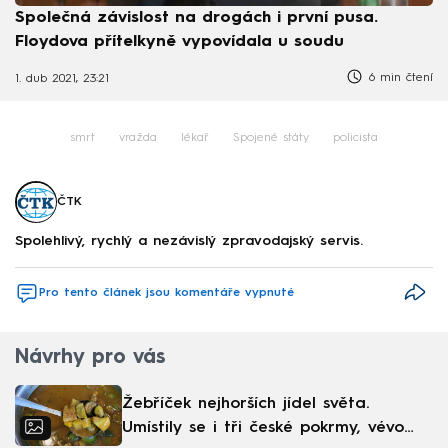
Společná závislost na drogách i první pusa.
Floydova přítelkyně vypovídala u soudu
6 min čtení
1. dub 2021, 23:21
smrt
vražda
lékař
Spojené státy
policista
ČTK
Spolehlivý, rychlý a nezávislý zpravodajský servis.
Pro tento článek jsou komentáře vypnuté
Návrhy pro vás
Žebříček nejhorších jídel světa.
Umístily se i tři české pokrmy, vévodí