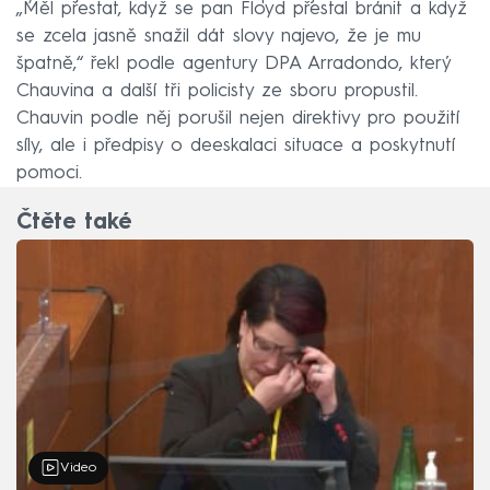
„Měl přestat, když se pan Floyd přestal bránit a když
se zcela jasně snažil dát slovy najevo, že je mu
špatně,“ řekl podle agentury DPA Arradondo, který
Chauvina a další tři policisty ze sboru propustil.
Chauvin podle něj porušil nejen direktivy pro použití
síly, ale i předpisy o deeskalaci situace a poskytnutí
pomoci.
Čtěte také
Video