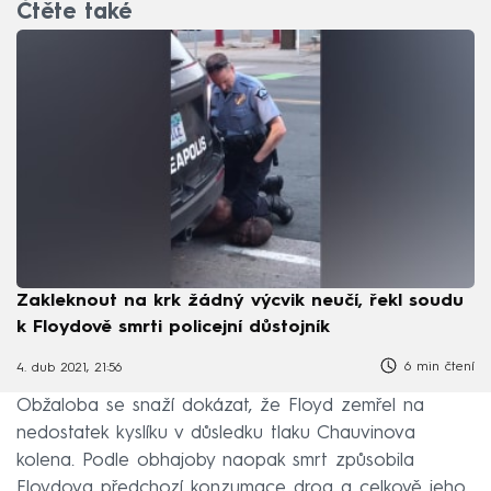
Čtěte také
Zakleknout na krk žádný výcvik neučí, řekl soudu
k Floydově smrti policejní důstojník
6 min čtení
4. dub 2021, 21:56
Obžaloba se snaží dokázat, že Floyd zemřel na
nedostatek kyslíku v důsledku tlaku Chauvinova
kolena. Podle obhajoby naopak smrt způsobila
Floydova předchozí konzumace drog a celkově jeho