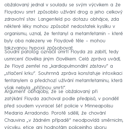
obžalovaný jednal v souladu se svým výcvikem a že
Floydovu smrt způsobilo užívání drog a jeho celkový
zdravotní stav. Langenfeld po dotazu obhájce, zda
některé léky mohou způsobit nedostatek kyslíku v
organismu, uznal, že fentanyl a metamfetamin – které
byly oba nalezeny ve Floydově těle – mohou
takzvanou hypoxii způsobovat.
Soudní patolog označil úmrtí Floyda za zabití, tedy
usmrcení člověka jiným člověkem. Celá zpráva uvádí,
že Floyd zemřel na „kardiopulmonální zástavu“ a
„stlačení krku“. Souhrnná zpráva konstatuje intoxikaci
fentanylem a předchozí užívání metamfetaminu, která
však nebyla „příčinou smrti“.
Argument obhajoby, že se obžalovaný při
zatýkání Floyda zachoval podle předpisů, v pondělí
před soudem vyvracel šéf policie v Minneapolisu
Medaria Arradondo. Porotě sdělil, že chování
Chauvina „v žádném případě“ neodpovídá směrnicím,
výcviku, etice ani hodnotám policejního sboru.