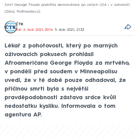
Smrt George Floyda podnítila demonstrace po celých USA i v zahraničí.
Zdroj: Profimedia.cz
ČTK
Akt. 6. dub 2021, 00:14
• 5. dub 2021, 21:32
Lékař z pohotovosti, který po marných
oživovacích pokusech prohlásil
Afroameričana George Floyda za mrtvého,
v pondělí před soudem v Minneapolisu
uvedl, že v té době pouze odhadoval, že
příčinou smrti byla s největší
pravděpodobností zástava srdce kvůli
nedostatku kyslíku. Informovala o tom
agentura AP.