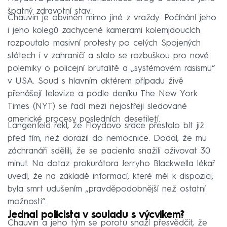
špatný zdravotní stav.
Chauvin je obviněn mimo jiné z vraždy. Počínání jeho
i jeho kolegů zachycené kamerami kolemjdoucích
rozpoutalo masivní protesty po celých Spojených
státech i v zahraničí a stalo se rozbuškou pro nové
polemiky o policejní brutalitě a „systémovém rasismu“
v USA. Soud s hlavním aktérem případu živě
přenášejí televize a podle deníku The New York
Times (NYT) se řadí mezi nejostřeji sledované
americké procesy posledních desetiletí.
Langenfeld řekl, že Floydovo srdce přestalo bít již
před tím, než dorazil do nemocnice. Dodal, že mu
záchranáři sdělili, že se pacienta snažili oživovat 30
minut. Na dotaz prokurátora Jerryho Blackwella lékař
uvedl, že na základě informací, které měl k dispozici,
byla smrt udušením „pravděpodobnější než ostatní
možnosti“.
Jednal policista v souladu s výcvikem?
Chauvin a jeho tým se porotu snaží přesvědčit, že