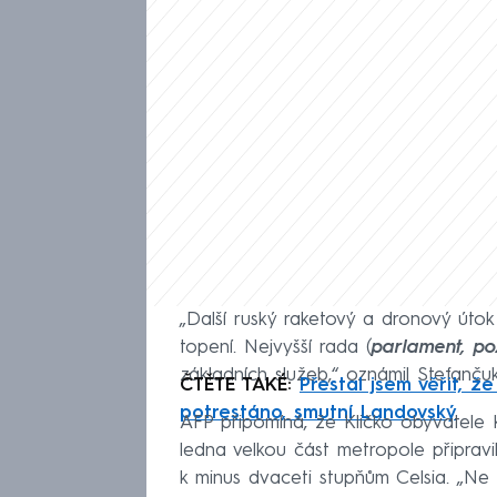
„Další ruský raketový a dronový útok
topení. Nejvyšší rada (
parlament, po
základních služeb,“ oznámil Stefančuk
ČTĚTE TAKÉ:
Přestal jsem věřit, 
potrestáno, smutní Landovský
AFP připomíná, že Kličko obyvatele 
ledna velkou část metropole připravil
k minus dvaceti stupňům Celsia. „Ne