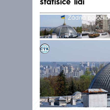
statisíce lidí
Žádná položka z
ČTK
20. led 2026, 18:52
Sídlo ukrajinského parlamentu
dodávek elektřiny, tepla i vo
předseda parlamentu Ruslan St
uvedl, že z města za tento měs
každý pátý obyvatel.