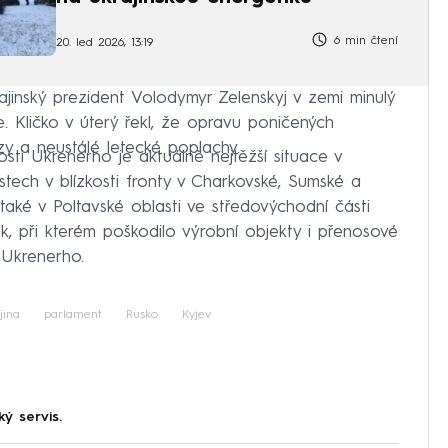
6 min čtení
20. led 2026, 13:19
ajinský prezident Volodymyr Zelenskyj v zemi minulý
e. Kličko v úterý řekl, že opravu poničených
zy a neustálé letecké poplachy.
osti Ukrenerho je aktuálně nejtěžší situace v
stech v blízkosti fronty v Charkovské, Sumské a
také v Poltavské oblasti ve středovýchodní části
k, při kterém poškodilo výrobní objekty i přenosové
t Ukrenerho.
jina
parlament
Rusko
Kyjev
ký servis.