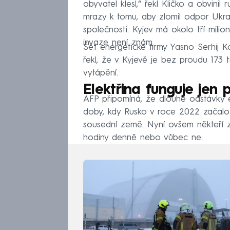
obyvatel klesl,“ řekl Kličko a obvini
mrazy k tomu, aby zlomil odpor Ukraj
společnosti. Kyjev má okolo tří milio
invaze není znám.
Šéf energetické firmy Yasno Serhij K
řekl, že v Kyjevě je bez proudu 173 
vytápění.
Elektřina funguje jen
AFP připomíná, že dlouhé odstávky e
doby, kdy Rusko v roce 2022 začalo s
sousední země. Nyní ovšem někteří z 
hodiny denně nebo vůbec ne.