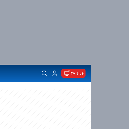
TV živě