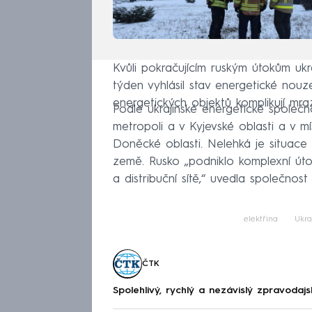
Kvůli pokračujícím ruským útokům ukr
týden vyhlásil stav energetické nouz
energetických objektů komplikují mra
Podle ukrajinské energetické společn
metropoli a v Kyjevské oblasti a v mí
Doněcké oblasti. Nelehká je situace 
země. Rusko „podniklo komplexní úto
a distribuční sítě,“ uvedla společnos
elektřina
Ukra
ČTK
Spolehlivý, rychlý a nezávislý zpravodajs