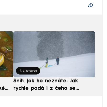
31
fotografií
Sníh, jak ho neznáte: Jak
ké
rychle padá i z čeho se
ská
skládá. A vločky nejsou bílé