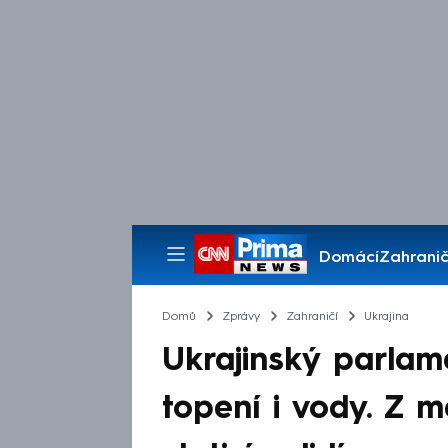
Domácí
Zahranič
Pořady
Domů
Zprávy
Zahraničí
Ukrajina
Ukrajinský parlam
topení i vody. Z 