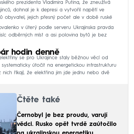
l ruského prezidenta Vladimira Putina, že zneužívá
inců, dohnal je k depresi a vytvořil napětí ve
nů obyvatel, jejich přesný počet ale v době ruské
ovalenko v úterý podle serveru Ukrajinska pravda
tisíc odběrných míst a asi polovina bytů je bez
 pár hodin denně
lektřiny se pro Ukrajince staly běžnou věcí od
ystematicky útočit na energetickou infrastrukturu
nich říkají, že elektřina jim jde jednu nebo dvě
Čtěte také
Černobyl je bez proudu, varují
vědci. Rusko opět tvrdě zaútočilo
na ukrajinskou energetiku