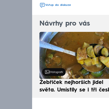
Vstup do diskuze
Návrhy pro vás
5
fotografií
Žebříček nejhorších jídel
světa. Umístily se i tři čes
pokrmy, vévodí skandináv
kuchyně