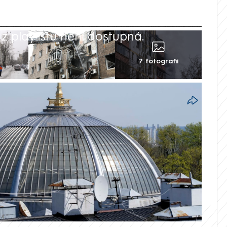
 playlistu není dostupná.
7 fotografií
 je v důsledku nočních ruských útoků bez
dy. Podle agentury AFP to oznámil
efančuk. Starosta Kyjeva Vitalij Kličko
íc odešlo 600 tisíc lidí, tedy přibližně