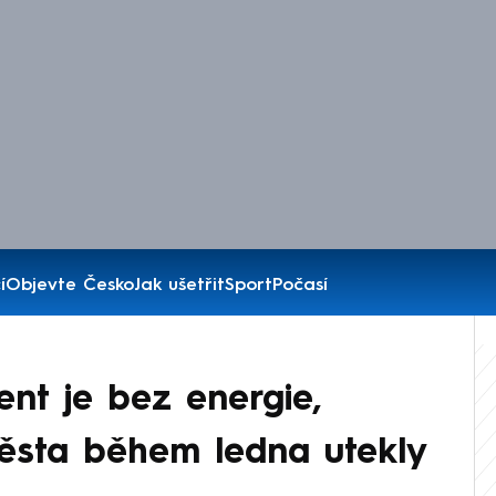
í
Objevte Česko
Jak ušetřit
Sport
Počasí
ent je bez energie,
města během ledna utekly