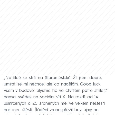
„Na fildě se střílí na Staroměstské. Žil jsem dobře,
umírat se mi nechce, ale co nadělám. Good luck
všem v budově. Slyšíme ho ve čtvrtém patře střílet,“
napsal svědek na sociální síti X. Na rozdíl od 14
usmrcených a 25 zraněných měl ve velkém neštěstí
nakonec štěstí. Řádění vraha přežil bez újmy na