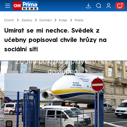
Domů
Zprávy
Domácí
Kraje
Praha
Umírat se mi nechce. Svědek z
učebny popisoval chvíle hrůzy na
sociální síti
Žádná položka z playlistu není
Výběr redakce
dostupná.