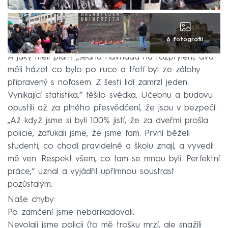
6 fotografií
A jaký měli plán? „Jedna návnada na rozptýlení, dva
měli házet co bylo po ruce a třetí byl ze zálohy
připravený s noťasem. Z šesti lidí zamrzl jeden.
Vynikající statistika,“ těšilo svědka. Učebnu a budovu
opustili až za plného přesvědčení, že jsou v bezpečí.
„Až když jsme si byli 100% jistí, že za dveřmi prošla
policie, zaťukali jsme, že jsme tam. První běželi
studenti, co chodí pravidelně a školu znají, a vyvedli
mě ven. Respekt všem, co tam se mnou byli. Perfektní
práce,“ uznal a vyjádřil upřímnou soustrast
pozůstalým.
Naše chyby:
Po zamčení jsme nebarikadovali.
Nevolali jsme policii (to mě trošku mrzí, ale snažili