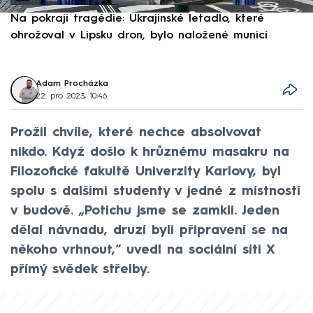
Na pokraji tragédie: Ukrajinské letadlo, které
P
ohrožoval v Lipsku dron, bylo naložené municí
e
Adam Procházka
22. pro 2023, 10:46
Prožil chvíle, které nechce absolvovat
nikdo. Když došlo k hrůznému masakru na
Filozofické fakultě Univerzity Karlovy, byl
spolu s dalšími studenty v jedné z místností
v budově. „Potichu jsme se zamkli. Jeden
dělal návnadu, druzí byli připravení se na
někoho vrhnout,“ uvedl na sociální síti X
přímý svědek střelby.