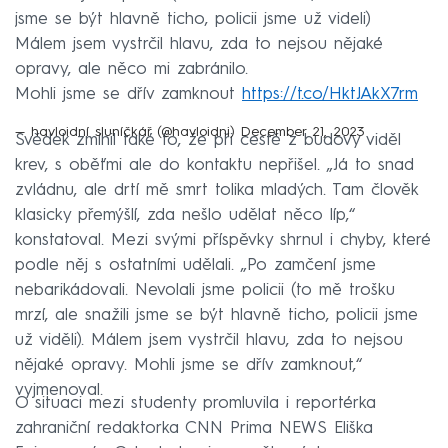
jsme se být hlavně ticho, policii jsme už videli)
Málem jsem vystrčil hlavu, zda to nejsou nějaké
opravy, ale něco mi zabránilo.
Mohli jsme se dřív zamknout
https://t.co/HktJAkX7rm
— havloidní sluníčkář (@havloidni)
December 21, 2023
Svědek zmínil také to, že při cestě z budovy viděl
krev, s oběťmi ale do kontaktu nepřišel. „Já to snad
zvládnu, ale drtí mě smrt tolika mladých. Tam člověk
klasicky přemýšlí, zda nešlo udělat něco líp,“
konstatoval. Mezi svými příspěvky shrnul i chyby, které
podle něj s ostatními udělali. „Po zamčení jsme
nebarikádovali. Nevolali jsme policii (to mě trošku
mrzí, ale snažili jsme se být hlavně ticho, policii jsme
už viděli). Málem jsem vystrčil hlavu, zda to nejsou
nějaké opravy. Mohli jsme se dřív zamknout,“
vyjmenoval.
O situaci mezi studenty promluvila i reportérka
zahraniční redaktorka CNN Prima NEWS Eliška