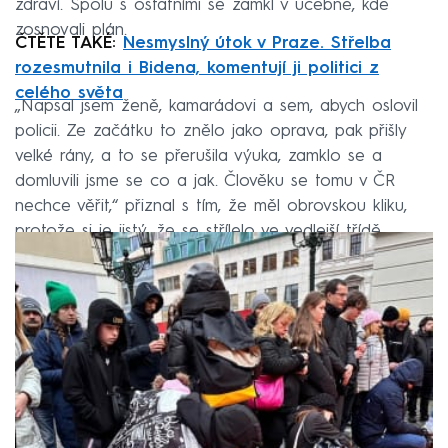
zdraví. Spolu s ostatními se zamkl v učebně, kde
zosnovali plán.
ČTĚTE TAKÉ:
Nesmyslný útok v Praze. Střelba
rozesmutnila i Bidena, komentují ji politici z
celého světa
„Napsal jsem ženě, kamarádovi a sem, abych oslovil
policii. Ze začátku to znělo jako oprava, pak přišly
velké rány, a to se přerušila výuka, zamklo se a
domluvili jsme se co a jak. Člověku se tomu v ČR
nechce věřit,“ přiznal s tím, že měl obrovskou kliku,
protože si je jistý, že se střílelo ve vedlejší třídě.