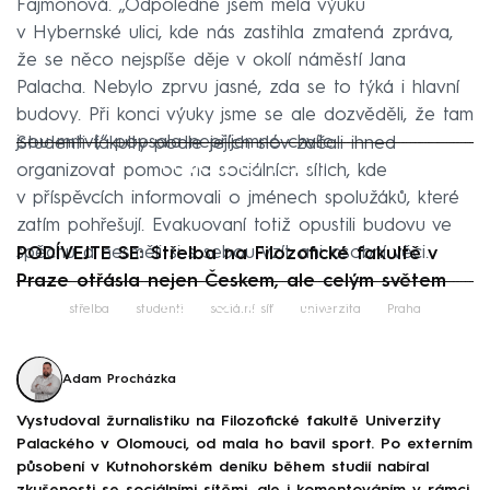
Fajmonová. „Odpoledne jsem měla výuku
v Hybernské ulici, kde nás zastihla zmatená zpráva,
že se něco nejspíše děje v okolí náměstí Jana
Palacha. Nebylo zprvu jasné, zda se to týká i hlavní
budovy. Při konci výuky jsme se ale dozvěděli, že tam
jsou mrtví,“ popsala nepříjemné chvíle.
Studenti fakulty podle jejích slov začali ihned
Failed to fetch
organizovat pomoc na sociálních sítích, kde
v příspěvcích informovali o jménech spolužáků, které
zatím pohřešují. Evakuovaní totiž opustili budovu ve
spěchu a nesměli si s sebou vzít ani osobní věci.
PODÍVEJTE SE: Střelba na Filozofické fakultě v
Praze otřásla nejen Českem, ale celým světem
Failed to fetch
střelba
studenti
sociální síť
univerzita
Praha
Adam Procházka
Vystudoval žurnalistiku na Filozofické fakultě Univerzity
Palackého v Olomouci, od mala ho bavil sport. Po externím
působení v Kutnohorském deníku během studií nabíral