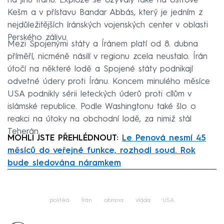
na jihu Íránu. Exploze se ozývaly také na ostrově
Kešm a v přístavu Bandar Abbás, který je jedním z
nejdůležitějších íránských vojenských center v oblasti
Perského zálivu.
Mezi Spojenými státy a Íránem platí od 8. dubna
příměří, nicméně násilí v regionu zcela neustalo. Írán
útočí na některé lodě a Spojené státy podnikají
odvetné údery proti Íránu. Koncem minulého měsíce
USA podnikly sérii leteckých úderů proti cílům v
islámské republice. Podle Washingtonu také šlo o
reakci na útoky na obchodní lodě, za nimiž stál
Teherán.
MOHLI JSTE PŘEHLÉDNOUT:
Le Penová nesmí 45
měsíců do veřejné funkce, rozhodl soud. Rok
bude sledována náramkem
Failed to fetch
politika
Írán
obrana
vláda
USA