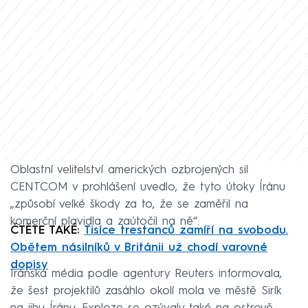
Oblastní velitelství amerických ozbrojených sil
CENTCOM v prohlášení uvedlo, že tyto útoky Íránu
„způsobí velké škody za to, že se zaměřil na
komerční plavidla a zaútočil na ně“.
ČTĚTE TAKÉ:
Tisíce trestanců zamíří na svobodu.
Obětem násilníků v Británii už chodí varovné
dopisy
Íránská média podle agentury Reuters informovala,
že šest projektilů zasáhlo okolí mola ve městě Sirík