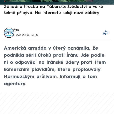
Záhadná hrozba na Táborsku: Svědectví o velké
S
šelmě přibývá. Na internetu kolují nové záběry
d
ČTK
7. čvc 2026, 23:45
Americká armáda v úterý oznámila, že
podnikla sérii útoků proti Íránu. Jde podle
ní o odpověď na íránské údery proti třem
komerčním plavidlům, které proplouvaly
Hormuzským průlivem. Informují o tom
agentury.