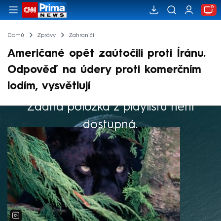
Domů
Zprávy
Zahraničí
Američané opět zaútočili proti Íránu.
Odpověď na údery proti komerčním
lodím, vysvětlují
Žádná položka z playlistu není
Výběr redakce
dostupná.