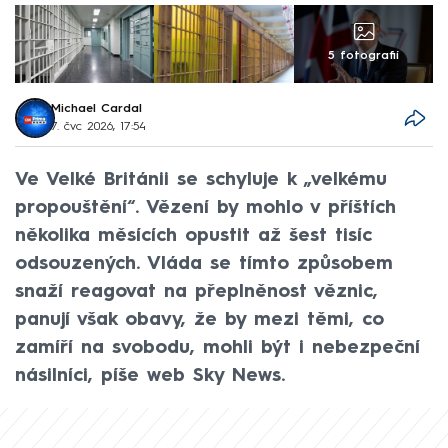
5 fotografií
Michael Cardal
7. čvc 2026, 17:54
Ve Velké Británii se schyluje k „velkému
propouštění“. Vězení by mohlo v příštích
několika měsících opustit až šest tisíc
odsouzených. Vláda se tímto způsobem
snaží reagovat na přeplněnost věznic,
panují však obavy, že by mezi těmi, co
zamíří na svobodu, mohli být i nebezpeční
násilníci, píše web Sky News.