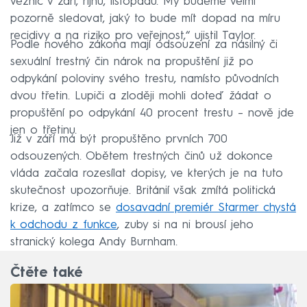
věznic v září, říjnu, listopadu. My budeme velmi
pozorně sledovat, jaký to bude mít dopad na míru
recidivy a na riziko pro veřejnost,“ ujistil Taylor.
Podle nového zákona mají odsouzení za násilný či
sexuální trestný čin nárok na propuštění již po
odpykání poloviny svého trestu, namísto původních
dvou třetin. Lupiči a zloději mohli doteď žádat o
propuštění po odpykání 40 procent trestu – nově jde
jen o třetinu.
Již v září má být propuštěno prvních 700
odsouzených. Obětem trestných činů už dokonce
vláda začala rozesílat dopisy, ve kterých je na tuto
skutečnost upozorňuje. Británií však zmítá politická
krize, a zatímco se
dosavadní premiér Starmer chystá
k odchodu z funkce
, zuby si na ni brousí jeho
stranický kolega Andy Burnham.
Čtěte také