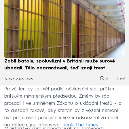
Zabil batole, spoluvězni v Británii muže surově
ubodali. Tělo naaranžovali, teď znají trest
6 min čtení
19. čvn 2026, 15:26
Právě ten by se měl podle očekávání stát příštím
britským ministerským předsedou. Změny by rád
prosadil i ve zmíněném Zákonu o ukládání trestů – a
to alespoň takové, díky kterým by z vězení nemohli
být předčasně propuštěni vězni odsouzení za násilí
na dětech, jak informoval
deník The Times
.
Ministerstvo spravedlnosti však na správnosti