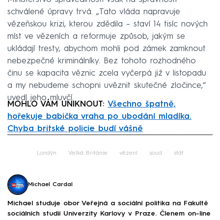
schválené úpravy trvá. „Tato vláda napravuje
vězeňskou krizi, kterou zdědila – staví 14 tisíc nových
míst ve vězeních a reformuje způsob, jakým se
ukládají tresty, abychom mohli pod zámek zamknout
nebezpečné kriminálníky. Bez tohoto rozhodného
činu se kapacita věznic zcela vyčerpá již v listopadu
a my nebudeme schopni uvěznit skutečné zločince,“
uvedl jeho mluvčí.
MOHLO VÁM UNIKNOUT:
Všechno špatně,
hořekuje babička vraha po ubodání mladíka.
Chyba britské policie budí vášně
Failed to fetch
Londýn
Velká Británie
vězení
soud
stát
Michael Cardal
Michael studuje obor Veřejná a sociální politika na Fakultě
sociálních studií Univerzity Karlovy v Praze. Členem on-line