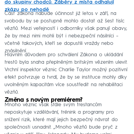
do skupiny chodců. Záběry z místa odhalují
zkázu po nehodě
Část zákona nabude účinnost již letos v září, na
svobodu by se postupně mohlo dostat až šest tisíc
vězňů. Mezi veřejností i odborníky však panují obavy,
že by mezi nimi mohli být i nebezpeční násilníci –
včetně takových, kteří se dopustili vraždy nebo
znásilnění.
Hlavním důvodem pro schválení Zákona o ukládání
trestů byla snaha přeplněným britským vězením ulevit.
Vrchní inspektor věznic Charlie Taylor možný pozitivní
efekt potvrzuje a tvrdí, že by se instituce mohly díky
uvolněným kapacitám více soustředit na rehabilitaci
vězňů.
Změna s novým premiérem?
Mnoho věznic však stále svým trestancům
neposkytuje vzdělávání, trénink a programy pro
snížení rizik, které mají jejich bezpečný návrat do
společnosti usnadnit. „Mnoho vězňů bude pryč z